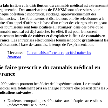
La
fabrication et la distribution du cannabis médical
est extrêmemen
èglementée. Des
autorisations de l’ANSM
sont nécessaires pour
haque opération : importation, stockage, approvisionnement des
harmacies… Les fournisseurs et distributeurs ont été sélectionnés à la
uite d’un appel d’offre sur la base d’un cahier des charges très exigeant.
es fournisseurs sont
tous localisés à l’étranger
, dans des pays où le
annabis médical est déjà autorisé. En effet, il est pour le moment
trictement
interdit de cultiver et d’exploiter la fleur de cannabis en
rance.
Les entreprises sélectionnées fournissent donc
gratuitement
les
édicaments à base de cannabis, le temps de l’expérimentation.
Lire aussi
–
Le cannabis affecte la capacité à traiter les
émotions
Se faire prescrire du cannabis médical en
France
 000 patients pourront bénéficier de l’expérimentation. Le cannabis
édical sera
totalement pris en charge
et pourra être prescrit dans les
5
ndications suivantes
:
Douleurs neuropathiques réfractaires aux thérapies accessibles
(médicamenteuse ou non) ;