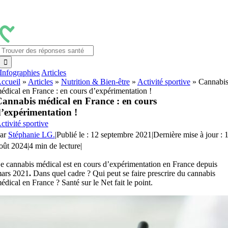
Passer
au
contenu
Rechercher:
Infographies
Articles
ccueil
»
Articles
»
Nutrition & Bien-être
»
Activité sportive
»
Cannabi
édical en France : en cours d’expérimentation !
annabis médical en France : en cours
’expérimentation !
ctivité sportive
ar
Stéphanie LG.
|
Publié le : 12 septembre 2021
|
Dernière mise à jour : 
oût 2024
|
4 min de lecture
|
e cannabis médical est en cours d’expérimentation en France depuis
ars 2021
.
Dans quel cadre ? Qui peut se faire prescrire du cannabis
édical en France ? Santé sur le Net fait le point.