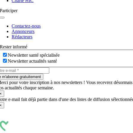
Charte HIC
Participer
Navigation
à
Contactez-nous
bascule
Annonceurs
Rédacteurs
Rester informé
Newsletter santé spécialisée
Newsletter actualités santé
e m'abonne gratuitement
erci pour votre inscription à nos newsletters ! Vous recevrez désormais
os actualités chaque semaine.
×
otre e-mail fait déjà partie dans d'une des listes de diffusion sélectionné
×