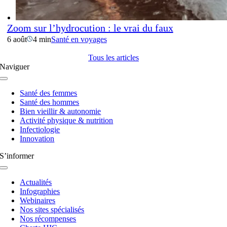
Zoom sur l’hydrocution : le vrai du faux
6 août
4 min
Santé en voyages
Tous les articles
Naviguer
Navigation
à
Santé des femmes
bascule
Santé des hommes
Bien vieillir & autonomie
Activité physique & nutrition
Infectiologie
Innovation
S’informer
Navigation
à
Actualités
bascule
Infographies
Webinaires
Nos sites spécialisés
Nos récompenses