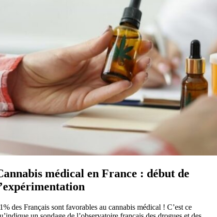
Cannabis médical en France : début de
l’expérimentation
1% des Français sont favorables au cannabis médical ! C’est ce
u’indique un sondage de l’observatoire français des drogues et des