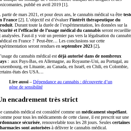
oxicomanies, publié en avril 2019 [1].
 partir de mars 2021, et pour deux ans, le cannabis médical va être
test
n France
[2]. L’objectif est d’évaluer
l’intérêt thérapeutique du
roduit
. Durant toute la durée de l’expérimentation, les données sur la
écurité et l’efficacité de l’usage médical du cannabis
seront recueillie
t analysées. Faut-il y voir un premier pas vers la légalisation du cannabi
édical en France ? Peut-être… Les conclusions sur cette
xpérimentation seront rendues en
septembre 2023
[2]
.
’usage du cannabis médical est
déjà autorisé dans de nombreux
ays
: aux Pays-Bas, en Allemagne, au Royaume-Uni, au Portugal, au
uxembourg, en Lituanie, au Canada, en Israël, en Chili, en Colombie,
ertains états des USA…
Lire aussi
–
Dépendance au cannabis : découverte d’un
gène de sensibilité
Un encadrement très strict
e cannabis médical est considéré comme un
médicament stupéfiant
.
omme pour tous les médicaments de cette classe, il est prescrit sur une
rdonnance sécurisée
, renouvelable tous les 28 jours. Seules
certaines
harmacies sont autorisées
à délivrer le cannabis médical.