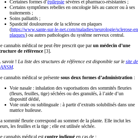
Certaines formes d’
épilepsie
sévères et pharmaco-résistantes ;
Certains symptômes rebelles en oncologie liés au cancer ou à ses
traitements ;
Soins palliatifs ;
Spasticité douloureuse de la sclérose en plaques
(
https://www.sante-sur-le-net.com/maladies/neurologie/sclerose-en
plaques/
) ou autres pathologies du système nerveux central.
e cannabis médical ne peut être prescrit que par
un médecin d’une
tructure de référence
[3].
 savoir !
La liste des structures de référence est disponible sur le
site de
’ANSM
.
e cannabis médical se présente
sous deux formes d’administration
:
Voie nasale : inhalation des vaporisations des sommités fleuries
(fleurs, feuilles, tige) séchées ou des granulés, à l’aide d’un
dispositif dédié,
Voie orale ou sublinguale : à partir d’extraits solubilisés dans une
matrice huileuse.
a sommité fleurie correspond au sommet de la plante. Elle inclut les
leurs, les feuilles et la tige ; elle est utilisée séchée.
e cannabis médical est
contre indiqué
en cas de :