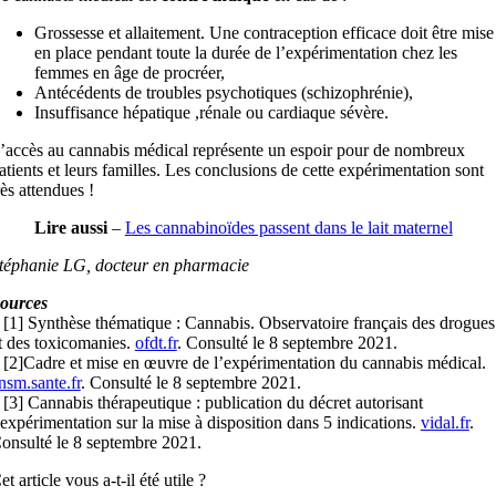
Grossesse et allaitement. Une contraception efficace doit être mise
en place pendant toute la durée de l’expérimentation chez les
femmes en âge de procréer,
Antécédents de troubles psychotiques (schizophrénie),
Insuffisance hépatique ,rénale ou cardiaque sévère.
’accès au cannabis médical représente un espoir pour de nombreux
atients et leurs familles. Les conclusions de cette expérimentation sont
rès attendues !
Lire aussi
–
Les cannabinoïdes passent dans le lait maternel
téphanie LG, docteur en pharmacie
ources
 [1] Synthèse thématique : Cannabis. Observatoire français des drogues
t des toxicomanies.
ofdt.fr
. Consulté le 8 septembre 2021.
 [2]Cadre et mise en œuvre de l’expérimentation du cannabis médical.
nsm.sante.fr
. Consulté le 8 septembre 2021.
 [3] Cannabis thérapeutique : publication du décret autorisant
’expérimentation sur la mise à disposition dans 5 indications.
vidal.fr
.
onsulté le 8 septembre 2021.
et article vous a-t-il été utile ?