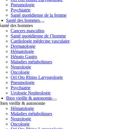
Pneumologie
Psychiatrie
Santé quotidienne de la femme
Santé des hommes
Santé des hommes
Cancers masculins
Santé quotidienne de l’homme
Cardiologie médecine vasculaire
Dermatologie
Hématologie
Hépato Gastro
Maladies métaboliques
Neurologie
Oncologie
Orl Oto Rhino Laryngologie
Pneumologie
Psychiatrie
Urologie Nephrologie
Bien vieillir & autonomie
Bien vieillir & autonomie
Hématologie
Maladies métaboliques
Neurologie
Oncologie