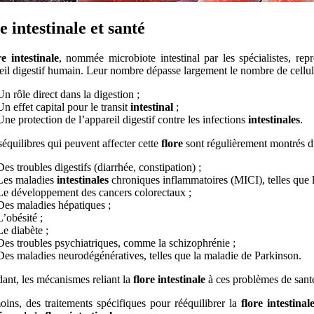
e intestinale
et santé
re intestinale
, nommée microbiote intestinal par les spécialistes, re
eil digestif humain. Leur nombre dépasse largement le nombre de cellule
Un rôle direct dans la digestion ;
Un effet capital pour le transit
intestinal
;
Une protection de l’appareil digestif contre les infections
intestinales
.
équilibres qui peuvent affecter cette
flore
sont régulièrement montrés du 
Des troubles digestifs (diarrhée, constipation) ;
Les maladies
intestinales
chroniques inflammatoires (MICI), telles que 
Le développement des cancers colorectaux ;
Des maladies hépatiques ;
L’obésité ;
Le diabète ;
Des troubles psychiatriques, comme la schizophrénie ;
Des maladies neurodégénératives, telles que la maladie de Parkinson.
ant, les mécanismes reliant la
flore intestinale
à ces problèmes de santé
ins, des traitements spécifiques pour rééquilibrer la
flore intestinal