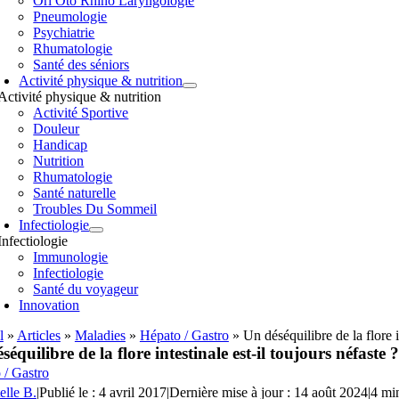
Orl Oto Rhino Laryngologie
Pneumologie
Psychiatrie
Rhumatologie
Santé des séniors
Activité physique & nutrition
Activité physique & nutrition
Activité Sportive
Douleur
Handicap
Nutrition
Rhumatologie
Santé naturelle
Troubles Du Sommeil
Infectiologie
Infectiologie
Immunologie
Infectiologie
Santé du voyageur
Innovation
l
»
Articles
»
Maladies
»
Hépato / Gastro
»
Un déséquilibre de la flore i
séquilibre de la flore intestinale est-il toujours néfaste ?
 / Gastro
elle B.
|
Publié le : 4 avril 2017
|
Dernière mise à jour : 14 août 2024
|
4 min