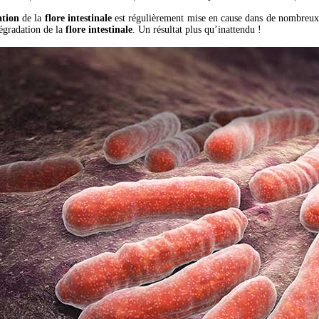
ation
de la
flore intestinale
est régulièrement mise en cause dans de nombreux p
égradation de la
flore intestinale
. Un résultat plus qu’inattendu !