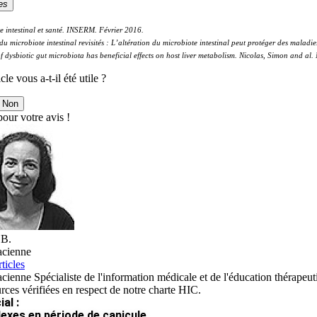
es
e intestinal et santé. INSERM. Février 2016.
s du microbiote intestinal revisités : L’altération du microbiote intestinal peut protéger des ma
of dysbiotic gut microbiota has beneficial effects on host liver metabolism. Nicolas, Simon and
cle vous a-t-il été utile ?
Non
our votre avis !
 B.
cienne
ticles
ienne Spécialiste de l'information médicale et de l'éducation thérapeut
rces vérifiées en respect de notre charte HIC.
al :
lexes en période de canicule