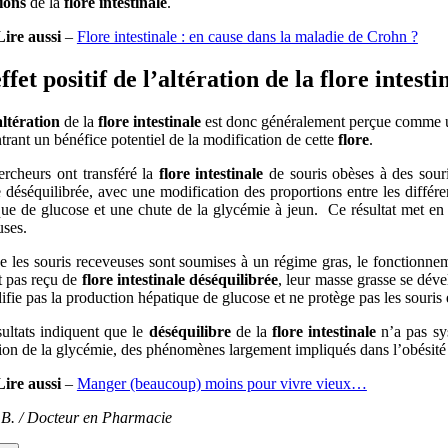
tions
de la
flore intestinale
.
Lire aussi
–
Flore intestinale : en cause dans la maladie de Crohn ?
ffet positif de l’altération de la
flore intesti
altération
de la
flore intestinale
est donc généralement perçue comme une
rant un bénéfice potentiel de la modification de cette
flore
.
ercheurs ont transféré la
flore intestinale
de souris obèses à des souri
éséquilibrée, avec une modification des proportions entre les différent
ue de glucose et une chute de la glycémie à jeun. Ce résultat met en é
uses.
 les souris receveuses sont soumises à un régime gras, le fonctionnem
t pas reçu de
flore intestinale déséquilibrée
, leur masse grasse se dével
fie pas la production hépatique de glucose et ne protège pas les souris 
sultats indiquent que le
déséquilibre
de la
flore intestinale
n’a pas sys
ion de la glycémie, des phénomènes largement impliqués dans l’obésité et
Lire aussi
–
Manger (beaucoup) moins pour vivre vieux…
e B. / Docteur en Pharmacie