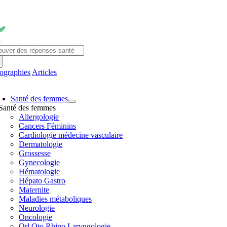
Passer
au
contenu
chercher:
fographies
Articles
avigation
Santé des femmes
ascule
Santé des femmes
Allergologie
Cancers Féminins
Cardiologie médecine vasculaire
Dermatologie
Grossesse
Gynecologie
Hématologie
Hépato Gastro
Maternite
Maladies métaboliques
Neurologie
Oncologie
Orl Oto Rhino Laryngologie