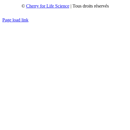
©
Cherry for Life Science
| Tous droits réservés
Créé avec
par
zakaru.studio
Page load link