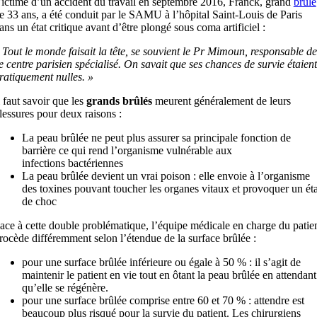
ictime d’un accident du travail en septembre 2016, Franck, grand
brûlé
e 33 ans, a été conduit par le SAMU à l’hôpital Saint-Louis de Paris
ans un état critique avant d’être plongé sous coma artificiel :
 Tout le monde faisait la tête, se souvient le Pr Mimoun, responsable de
e centre parisien spécialisé. On savait que ses chances de survie étaient
ratiquement nulles. »
l faut savoir que les
grands brûlés
meurent généralement de leurs
lessures pour deux raisons :
La peau brûlée ne peut plus assurer sa principale fonction de
barrière ce qui rend l’organisme vulnérable aux
infections bactériennes
La peau brûlée devient un vrai poison : elle envoie à l’organisme
des toxines pouvant toucher les organes vitaux et provoquer un éta
de choc
ace à cette double problématique, l’équipe médicale en charge du patie
rocède différemment selon l’étendue de la surface brûlée :
pour une surface brûlée inférieure ou égale à 50 % : il s’agit de
maintenir le patient en vie tout en ôtant la peau brûlée en attendant
qu’elle se régénère.
pour une surface brûlée comprise entre 60 et 70 % : attendre est
beaucoup plus risqué pour la survie du patient. Les chirurgiens