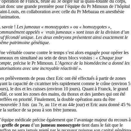
’opération de Franck, brûlé au 3e degré sur la quasi-totalité du corps,
tait donc une grande première pour l’équipe du Pr Mimoun de l’hôpital
aint-Louis, en collaboration avec celle du Pr Mebazaa en anesthésie
éanimation.
 savoir !
Les jumeaux « monozygotes » ou « homozygotes »,
ommunément appelés « vrais jumeaux » sont issus de la division d’un
uf fécondé unique. Les deux embryons présentent ainsi exactement le
ême patrimoine génétique.
ne véritable course contre le temps s’est alors engagée pour opérer les
umeaux en simultané au sein de deux blocs voisins :
« Chaque jour
ompte,
précise le Pr Mimoun
. L’Agence de la biomédecine a donné les
utorisations avec une incroyable réactivité ».
es prélèvements de peau chez Eric ont été effectués à partir de zones
yant la capacité de cicatriser très rapidement comme le crâne (environ 5
ours), le dos et les cuisses (environ 10 jours). Quant à Franck, le grand
rûlé, ce sont les zones des mains, du thorax et des jambes qui ont été
reffées en priorité. Finalement, la double opération aura du être
enouvelée 3 fois (au 7e, au 11e et au 44e jour) et Eric aura donné 45 %
e la surface de sa peau à son frère jumeau.
’équipe médicale précise également que l’avantage majeur du recours à
a
greffe de peau
d’un
jumeau monozygote
tient dans le fait que le
reffon ne sera jamais rejeté par le receveur puisque son capital génétiqu