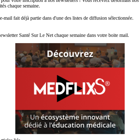
 pour votre inscription à nos newsletters ! Vous recevrez désormais nos
lités chaque semaine.
e-mail fait déjà partie dans d'une des listes de diffusion sélectionnée.
ewsletter Santé Sur Le Net chaque semaine dans votre boite mail.