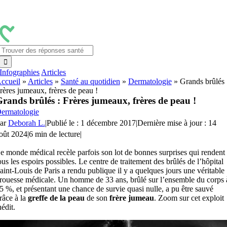
Passer
au
contenu
Rechercher:
Infographies
Articles
ccueil
»
Articles
»
Santé au quotidien
»
Dermatologie
»
Grands brûlés 
rères jumeaux, frères de peau !
rands brûlés : Frères jumeaux, frères de peau !
ermatologie
ar
Deborah L.
|
Publié le : 1 décembre 2017
|
Dernière mise à jour : 14
oût 2024
|
6 min de lecture
|
e monde médical recèle parfois son lot de bonnes surprises qui rendent
ous les espoirs possibles. Le centre de traitement des brûlés de l’hôpital
aint-Louis de Paris a rendu publique il y a quelques jours une véritable
rouesse médicale. Un homme de 33 ans, brûlé sur l’ensemble du corps 
5 %, et présentant une chance de survie quasi nulle, a pu être sauvé
râce à la
greffe de la peau
de son
frère jumeau
. Zoom sur cet exploit
nédit.