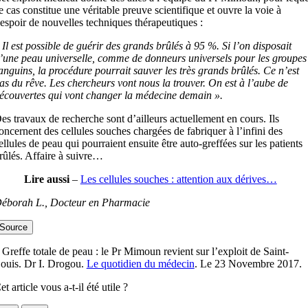
e cas constitue une véritable preuve scientifique et ouvre la voie à
’espoir de nouvelles techniques thérapeutiques :
 Il est possible de guérir des grands brûlés à 95 %. Si l’on disposait
’une peau universelle, comme de donneurs universels pour les groupes
anguins, la procédure pourrait sauver les très grands brûlés. Ce n’est
as du rêve. Les chercheurs vont nous la trouver. On est à l’aube de
écouvertes qui vont changer la médecine demain ».
es travaux de recherche sont d’ailleurs actuellement en cours. Ils
oncernent des cellules souches chargées de fabriquer à l’infini des
ellules de peau qui pourraient ensuite être auto-greffées sur les patients
rûlés. Affaire à suivre…
Lire aussi
–
Les cellules souches : attention aux dérives…
éborah L., Docteur en Pharmacie
Source
 Greffe totale de peau : le Pr Mimoun revient sur l’exploit de Saint-
ouis. Dr I. Drogou.
Le quotidien du médecin
. Le 23 Novembre 2017.
et article vous a-t-il été utile ?