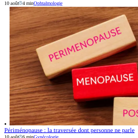
10 août
4 min
Ophtalmologie
Périménopause : la traversée dont personne ne parle
10 août
6 min
Gynécologie