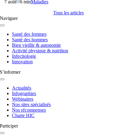
7 août
6 min
Maladies
Tous les articles
Naviguer
Navigation
à
Santé des femmes
bascule
Santé des hommes
Bien vieillir & autonomie
Activité physique & nutrition
Infectiologie
Innovation
S’informer
Navigation
à
Actualités
bascule
Infographies
Webinaires
Nos sites spécialisés
Nos récompenses
Charte HIC
Participer
Navigation