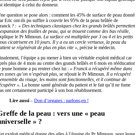
st identique à celui du donneur.
ne question se pose alors : comment les 45% de surface de peau donné
ar Eric ont-ils pu suffire à couvrir les 95% de la peau brûlée de
ranck ? :
« Des techniques classiques chez les grands brûlés permetten
’expansion des feuilles de peau, qui se trouent comme des bas résille,
xplique le Pr Mimoun
. La surface est multipliée par 3 ou 4 et les petits
rous cicatrisent en 10 jours. Il y a eu un cercle vertueux, la peau du
atient se régénérait de plus en plus vite »,
précise le médecin
.
inalement, l’équipe a pu mener à bien un véritable exploit médical car
près plus de 4 mois au centre des grands brûlés et 6 mois en rééducation
e jeune homme a pu rentrer chez lui :
« Franck a récupéré même dans
es zones qu’on n’espérait plus,
se réjouit le Pr Mimoun
. Il a récupéré
’ensemble du visage, les mains sont fonctionnelles, et il continue de
écupérer ».
La bonne santé générale du patient et le fait qu’il ne fume
as ont certainement participé à son bon rétablissement.
Lire aussi
–
Don d’organes : parlons-en !
Greffe de la peau : vers une « peau
universelle » ?
et exploit médical donne des ailes à l’équipe du Pr Mimoun, pour leque