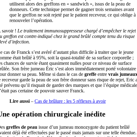
utilisent alors des greffons en « sandwich », issus de la peau de
donneurs. Cette technique permet de gagner trois semaines avant
que le greffon ne soit rejeté par le patient receveur, ce qui oblige à
renouveler l’opération.
 savoir !
Le traitement immunosuppresseur chargé d’empêcher le rejet
u greffon est contre-indiqué chez le grand brûlé compte tenu du risque
levé d’infection.
e cas de Franck s’est avéré d’autant plus difficile à traiter que le jeune
omme était brûlé à 95%, soit la quasi-totalité de sa surface corporelle ;
es chances de survie étant quasiment nulles pour ce niveau de surface
rûlée. Son frère jumeau Éric s’est alors immédiatement porté volontaire
our donner sa peau. Même si dans le cas de
greffe
entre
vrais jumeau
e receveur garde la peau de son frère donneur sans risque de rejet, Eric 
té prévenu qu’il risquait de garder des marques et que l’équipe médical
’était pas certaine de pouvoir sauver Franck.
Lire aussi
–
Cas de brûlure : les 5 réflexes à avoir
Une opération chirurgicale inédite
Des
greffes de peau
issue d’un jumeau monozygote du patient brûlé
vaient déjà été effectuées par le passé mais jamais sur une telle étendue.