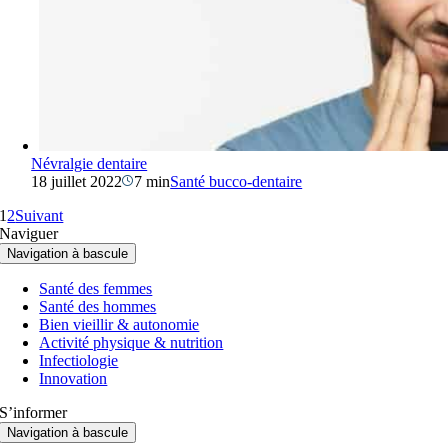
Névralgie dentaire
18 juillet 2022
7 min
Santé bucco-dentaire
1
2
Suivant
Naviguer
Navigation à bascule
Santé des femmes
Santé des hommes
Bien vieillir & autonomie
Activité physique & nutrition
Infectiologie
Innovation
S’informer
Navigation à bascule