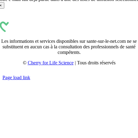
×
Les informations et services disponibles sur sante-sur-le-net.com ne se
substituent en aucun cas à la consultation des professionnels de santé
compétents.
©
Cherry for Life Science
| Tous droits réservés
Créé avec
par
zakaru.studio
Page load link