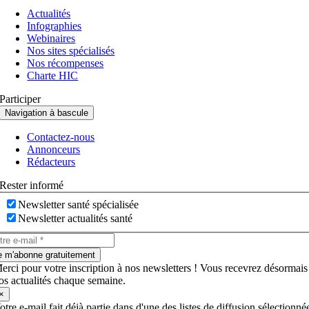
Actualités
Infographies
Webinaires
Nos sites spécialisés
Nos récompenses
Charte HIC
Participer
Navigation à bascule
Contactez-nous
Annonceurs
Rédacteurs
Rester informé
Newsletter santé spécialisée
Newsletter actualités santé
e m'abonne gratuitement
erci pour votre inscription à nos newsletters ! Vous recevrez désormais
os actualités chaque semaine.
×
otre e-mail fait déjà partie dans d'une des listes de diffusion sélectionné