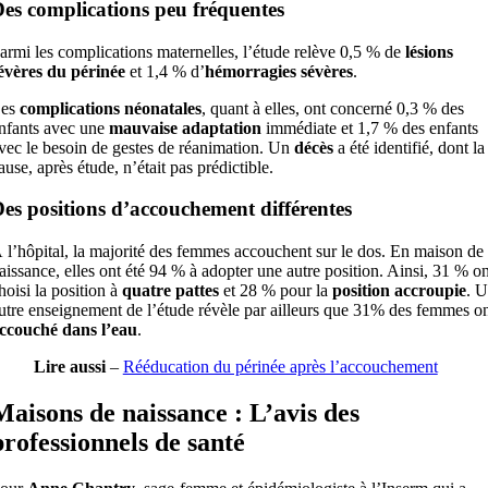
es complications peu fréquentes
armi les complications maternelles, l’étude relève 0,5 % de
lésions
évères du périnée
et 1,4 % d’
hémorragies sévères
.
es
complications néonatales
, quant à elles, ont concerné 0,3 % des
nfants avec une
mauvaise adaptation
immédiate et 1,7 % des enfants
vec le besoin de gestes de réanimation. Un
décès
a été identifié, dont la
ause, après étude, n’était pas prédictible.
es positions d’accouchement différentes
 l’hôpital, la majorité des femmes accouchent sur le dos. En maison de
aissance, elles ont été 94 % à adopter une autre position. Ainsi, 31 % on
hoisi la position à
quatre pattes
et 28 % pour la
position accroupie
. 
utre enseignement de l’étude révèle par ailleurs que 31% des femmes o
ccouché dans l’eau
.
Lire aussi
–
Rééducation du périnée après l’accouchement
Maisons de naissance : L’avis des
professionnels de santé