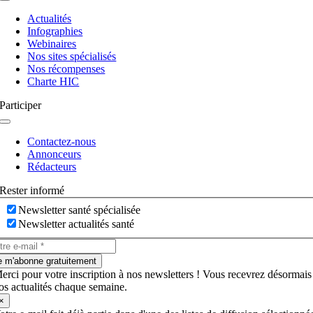
Navigation
à
Actualités
bascule
Infographies
Webinaires
Nos sites spécialisés
Nos récompenses
Charte HIC
Participer
Navigation
à
Contactez-nous
bascule
Annonceurs
Rédacteurs
Rester informé
Newsletter santé spécialisée
Newsletter actualités santé
e m'abonne gratuitement
erci pour votre inscription à nos newsletters ! Vous recevrez désormais
os actualités chaque semaine.
×