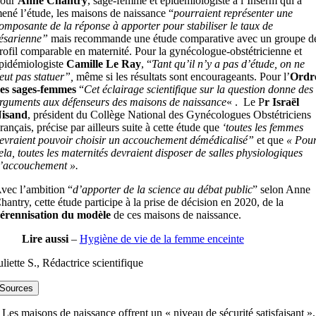
our
Anne Chantry
, sage-femme et épidémiologiste à l’Inserm qui a
ené l’étude, les maisons de naissance “
pourraient représenter une
omposante de la réponse à apporter pour stabiliser le taux de
ésarienne”
mais recommande une étude comparative avec un groupe d
rofil comparable en maternité. Pour la gynécologue-obstétricienne et
pidémiologiste
Camille Le Ray
, “
Tant qu’il n’y a pas d’étude, on ne
eut pas statuer”,
même si les résultats sont encourageants. Pour l’
Ordr
es sages-femmes
“
Cet éclairage scientifique sur la question donne des
rguments aux défenseurs des maisons de naissance
« . Le P
r Israël
isand
, président du Collège National des Gynécologues Obstétriciens
rançais, précise par ailleurs suite à cette étude que
‘toutes les femmes
evraient pouvoir choisir un accouchement démédicalisé”
et que
« Pou
ela, toutes les maternités devraient disposer de salles physiologiques
’accouchement ».
vec l’ambition “
d’apporter de la science au débat public
” selon Anne
hantry, cette étude participe à la prise de décision en 2020, de la
érennisation du modèle
de ces maisons de naissance.
Lire aussi
–
Hygiène de vie de la femme enceinte
uliette S., Rédactrice scientifique
Sources
 Les maisons de naissance offrent un « niveau de sécurité satisfaisant »,