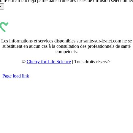
otre e-mail fait déjà partie dans d'une des listes de diffusion sélectionné
×
Les informations et services disponibles sur sante-sur-le-net.com ne se
substituent en aucun cas à la consultation des professionnels de santé
compétents.
©
Cherry for Life Science
| Tous droits réservés
Créé avec
par
zakaru.studio
Page load link