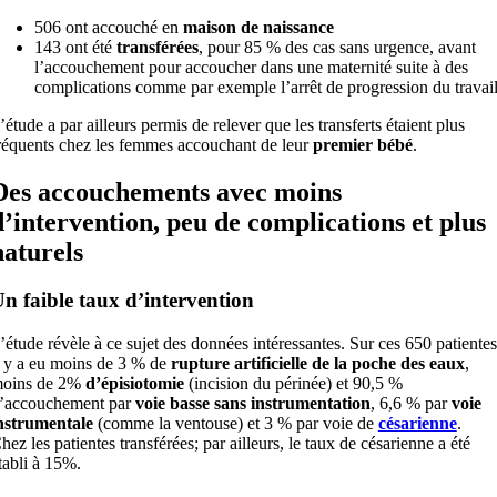
506 ont accouché en
maison de naissance
143 ont été
transférées
, pour 85 % des cas sans urgence, avant
l’accouchement pour accoucher dans une maternité suite à des
complications comme par exemple l’arrêt de progression du travai
’étude a par ailleurs permis de relever que les transferts étaient plus
réquents chez les femmes accouchant de leur
premier bébé
.
Des accouchements avec moins
d’intervention, peu de complications et plus
naturels
n faible taux d’intervention
’étude révèle à ce sujet des données intéressantes. Sur ces 650 patientes
l y a eu moins de 3 % de
rupture artificielle de la poche des eaux
,
oins de 2%
d’épisiotomie
(incision du périnée) et 90,5 %
’accouchement par
voie basse sans instrumentation
, 6,6 % par
voie
nstrumentale
(comme la ventouse) et 3 % par voie de
césarienne
.
hez les patientes transférées; par ailleurs, le taux de césarienne a été
tabli à 15%.