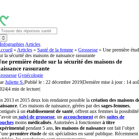
Passer
au
contenu
Rechercher:
Infographies
Articles
ccueil
»
Articles
»
Santé de la femme
»
Grossesse
»
Une première étud
ur la sécurité des maisons de naissance rassurante
ne première étude sur la sécurité des maisons de
aissance rassurante
rossesse
Gynécologie
ar
Juliette S.
|
Publié le : 22 décembre 2019
|
Dernière mise à jour : 14 aoû
024
|
4 min de lecture
|
n 2013 et 2015 deux lois rendaient possible la
création des maisons d
aissance
. Ces maisons de naissance, gérées par des
sages-femmes
,
ontiguës à un
établissement de santé
, offrent aux femmes la possibilité
’avoir un
suivi de grossesse
, un
accouchement
et des
suites de
ouches
moins
médicalisés
. Autorisées à fonctionner
à titre
xpérimental
pendant 5 ans,
les maisons de naissance
ont fait l’objet
’une
première étude
de six spécialistes en santé publique. Récemment