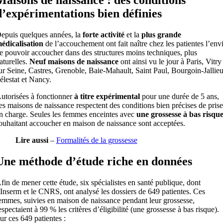
d’expérimentations bien définies
epuis quelques années, la
forte activité
et la
plus grande
édicalisation
de l’accouchement ont fait naître chez les patientes l’env
e pouvoir accoucher dans des structures moins techniques, plus
aturelles.
Neuf maisons de naissance
ont ainsi vu le jour à Paris, Vitry
ur Seine, Castres, Grenoble, Baie-Mahault, Saint Paul, Bourgoin-Jallieu
élestat et Nancy.
utorisées à fonctionner
à titre expérimental
pour une durée de 5 ans,
es maisons de naissance respectent des conditions bien précises de prise
n charge. Seules les femmes enceintes avec
une grossesse à bas risqu
ouhaitant accoucher en maison de naissance sont acceptées.
Lire aussi
–
Formalités de la grossesse
Une méthode d’étude riche en données
fin de mener cette étude, six spécialistes en santé publique, dont
’Inserm et le CNRS, ont analysé les dossiers de 649 patientes. Ces
emmes, suivies en maison de naissance pendant leur grossesse,
espectaient à 99 % les critères d’éligibilité (une grossesse à bas risque).
ur ces 649 patientes :