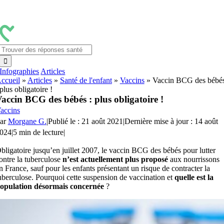
Passer
au
contenu
Rechercher:
Infographies
Articles
ccueil
»
Articles
»
Santé de l'enfant
»
Vaccins
»
Vaccin BCG des bébé
 plus obligatoire !
accin BCG des bébés : plus obligatoire !
accins
ar
Morgane G.
|
Publié le : 21 août 2021
|
Dernière mise à jour : 14 août
024
|
5 min de lecture
|
bligatoire jusqu’en juillet 2007, le vaccin BCG des bébés pour lutter
ontre la tuberculose
n’est actuellement plus proposé
aux nourrissons
n France, sauf pour les enfants présentant un risque de contracter la
uberculose. Pourquoi cette suspension de vaccination et
quelle est la
opulation désormais concernée
?