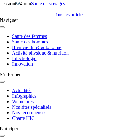
6 août
4 min
Santé en voyages
Tous les articles
Naviguer
Navigation
à
Santé des femmes
bascule
Santé des hommes
Bien vieillir & autonomie
Activité physique & nutrition
Infectiologie
Innovation
S’informer
Navigation
à
Actualités
bascule
Infographies
Webinaires
Nos sites spécialisés
Nos récompenses
Charte HIC
Participer
Navigation