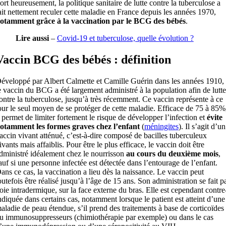
ort heureusement, la politique sanitaire de lutte contre la tuberculose a
ait nettement reculer cette maladie en France depuis les années 1970,
otamment grâce à la vaccination par le BCG des bébés
.
Lire aussi
–
Covid-19 et tuberculose, quelle évolution ?
Vaccin BCG des bébés : définition
éveloppé par Albert Calmette et Camille Guérin dans les années 1910,
e vaccin du BCG a été largement administré à la population afin de lutte
ontre la tuberculose, jusqu’à très récemment. Ce vaccin représente à ce
our le seul moyen de se protéger de cette maladie. Efficace de 75 à 85%
l permet de limiter fortement le risque de développer l’infection et
évite
otamment les formes graves chez l’enfant
(
méningites
). Il s’agit d’un
accin vivant atténué, c’est-à-dire composé de bacilles tuberculeux
ivants mais affaiblis. Pour être le plus efficace, le vaccin doit être
dministré idéalement chez le nourrisson
au cours du deuxième mois
,
auf si une personne infectée est détectée dans l’entourage de l’enfant.
ans ce cas, la vaccination a lieu dès la naissance. Le vaccin peut
outefois être réalisé jusqu’à l’âge de 15 ans. Son administration se fait p
oie intradermique, sur la face externe du bras. Elle est cependant contre
ndiquée dans certains cas, notamment lorsque le patient est atteint d’une
aladie de peau étendue, s’il prend des traitements à base de corticoïdes
u immunosuppresseurs (chimiothérapie par exemple) ou dans le cas