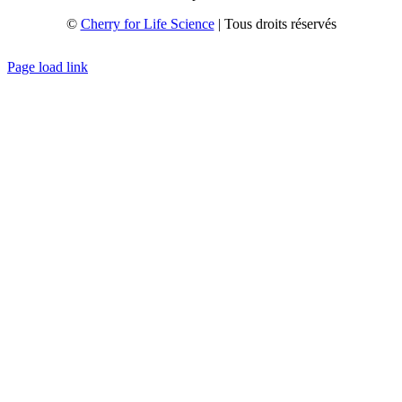
©
Cherry for Life Science
| Tous droits réservés
Créé avec
par
zakaru.studio
Page load link