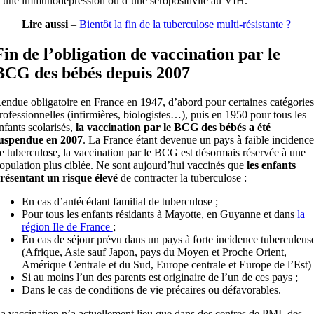
’une immunodépression ou d’une séropositivité au VIH.
Lire aussi
–
Bientôt la fin de la tuberculose multi-résistante ?
Fin de l’obligation de vaccination par le
BCG des bébés depuis 2007
endue obligatoire en France en 1947, d’abord pour certaines catégories
rofessionnelles (infirmières, biologistes…), puis en 1950 pour tous les
nfants scolarisés,
la vaccination par le BCG des bébés a été
uspendue en 2007
. La France étant devenue un pays à faible incidence
e tuberculose, la vaccination par le BCG est désormais réservée à une
opulation plus ciblée. Ne sont aujourd’hui vaccinés que
les enfants
résentant un risque élevé
de contracter la tuberculose :
En cas d’antécédant familial de tuberculose ;
Pour tous les enfants résidants à Mayotte, en Guyanne et dans
la
région Ile de France
;
En cas de séjour prévu dans un pays à forte incidence tuberculeus
(Afrique, Asie sauf Japon, pays du Moyen et Proche Orient,
Amérique Centrale et du Sud, Europe centrale et Europe de l’Est) 
Si au moins l’un des parents est originaire de l’un de ces pays ;
Dans le cas de conditions de vie précaires ou défavorables.
a vaccination n’a actuellement lieu que dans des centres de PMI, des