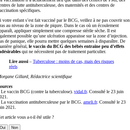
entres de lutte antituberculeuse, des maternités et des centres de
accination spécifiques.
i votre enfant s’est fait vacciné par le BCG, veillez à ne pas couvrir son
ras au niveau de la zone de piqure. Dans le cas où un écoulement
pparaît, appliquer simplement une compresse stérile sèche. Il est
galement possible qu’une ulcération apparaisse sur la zone d’injection.
as de panique, elle pourra mettre quelques semaines à disparaître. De
anière général,
le vaccin du BCG des bébés entraine peu d’effets
ndésirables
qui ne nécessitent pas de traitement particulier.
Lire aussi
–
Tuberculose : moins de cas, mais des risques
réels
organe Gillard, Rédactrice scientifique
ources
 Le vaccin BCG (contre la tuberculose).
vidal.fr
. Consulté le 23 juin
021.
 La vaccination antituberculeuse par le BCG.
ameli.fr
. Consulté le 23
uin 2021.
et article vous a-t-il été utile ?
Oui
Non