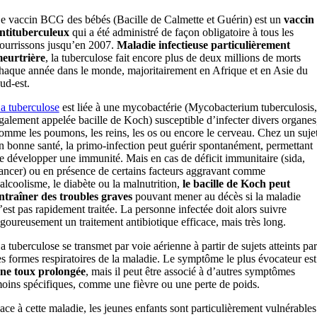
e vaccin BCG des bébés (Bacille de Calmette et Guérin) est un
vaccin
ntituberculeux
qui a été administré de façon obligatoire à tous les
ourrissons jusqu’en 2007.
Maladie infectieuse particulièrement
eurtrière
, la tuberculose fait encore plus de deux millions de morts
haque année dans le monde, majoritairement en Afrique et en Asie du
ud-est.
a tuberculose
est liée à une mycobactérie (Mycobacterium tuberculosis,
galement appelée bacille de Koch) susceptible d’infecter divers organes
omme les poumons, les reins, les os ou encore le cerveau. Chez un suje
n bonne santé, la primo-infection peut guérir spontanément, permettant
e développer une immunité. Mais en cas de déficit immunitaire (sida,
ancer) ou en présence de certains facteurs aggravant comme
’alcoolisme, le diabète ou la malnutrition,
le bacille de Koch peut
ntraîner des troubles graves
pouvant mener au décès si la maladie
’est pas rapidement traitée. La personne infectée doit alors suivre
igoureusement un traitement antibiotique efficace, mais très long.
a tuberculose se transmet par voie aérienne à partir de sujets atteints par
es formes respiratoires de la maladie. Le symptôme le plus évocateur est
ne toux prolongée
, mais il peut être associé à d’autres symptômes
oins spécifiques, comme une fièvre ou une perte de poids.
ace à cette maladie, les jeunes enfants sont particulièrement vulnérables