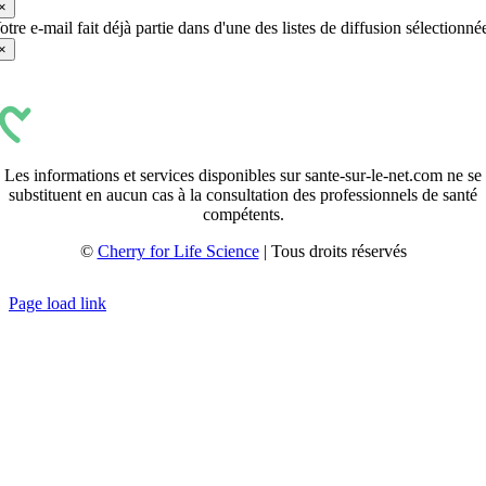
×
otre e-mail fait déjà partie dans d'une des listes de diffusion sélectionné
×
Les informations et services disponibles sur sante-sur-le-net.com ne se
substituent en aucun cas à la consultation des professionnels de santé
compétents.
©
Cherry for Life Science
| Tous droits réservés
Créé avec
par
zakaru.studio
Page load link