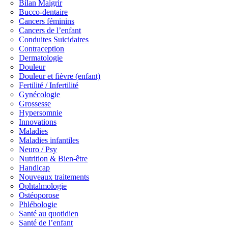
Bilan Maigrir
Bucco-dentaire
Cancers féminins
Cancers de l’enfant
Conduites Suicidaires
Contraception
Dermatologie
Douleur
Douleur et fièvre (enfant)
Fertilité / Infertilité
Gynécologie
Grossesse
Hypersomnie
Innovations
Maladies
Maladies infantiles
Neuro / Psy
Nutrition & Bien-être
Handicap
Nouveaux traitements
Ophtalmologie
Ostéoporose
Phlébologie
Santé au quotidien
Santé de l’enfant