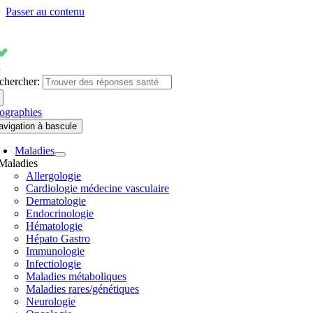
Passer au contenu
chercher:
fographies
avigation à bascule
Maladies
Maladies
Allergologie
Cardiologie médecine vasculaire
Dermatologie
Endocrinologie
Hématologie
Hépato Gastro
Immunologie
Infectiologie
Maladies métaboliques
Maladies rares/génétiques
Neurologie