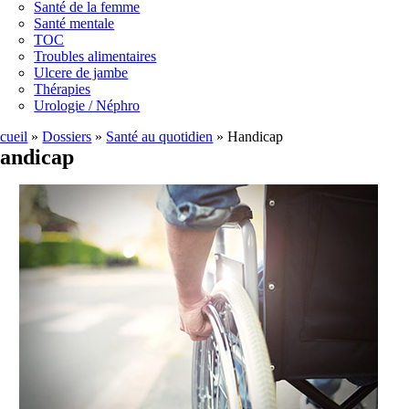
Santé de la femme
Santé mentale
TOC
Troubles alimentaires
Ulcere de jambe
Thérapies
Urologie / Néphro
cueil
»
Dossiers
»
Santé au quotidien
»
Handicap
andicap