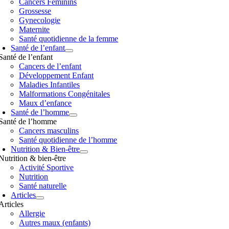
Cancers Féminins
Grossesse
Gynecologie
Maternite
Santé quotidienne de la femme
Santé de l’enfant
Santé de l’enfant
Cancers de l’enfant
Développement Enfant
Maladies Infantiles
Malformations Congénitales
Maux d’enfance
Santé de l’homme
Santé de l’homme
Cancers masculins
Santé quotidienne de l’homme
Nutrition & Bien-être
Nutrition & bien-être
Activité Sportive
Nutrition
Santé naturelle
Articles
Articles
Allergie
Autres maux (enfants)