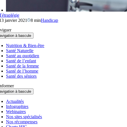
Tétraplégie
13 janvier 2021
8 min
Handicap
viguer
avigation à bascule
Nutrition & Bien-être
Santé Naturelle
Santé au quotidien
Santé de l’enfant
Santé de la femme
Santé de l’homme
Santé des séniors
informer
avigation à bascule
Actualités
Infographies
Webinaires
Nos sites spécialisés
Nos récompenses
Charte HIC