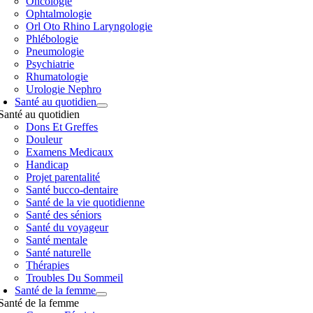
Oncologie
Ophtalmologie
Orl Oto Rhino Laryngologie
Phlébologie
Pneumologie
Psychiatrie
Rhumatologie
Urologie Nephro
Santé au quotidien
Santé au quotidien
Dons Et Greffes
Douleur
Examens Medicaux
Handicap
Projet parentalité
Santé bucco-dentaire
Santé de la vie quotidienne
Santé des séniors
Santé du voyageur
Santé mentale
Santé naturelle
Thérapies
Troubles Du Sommeil
Santé de la femme
Santé de la femme