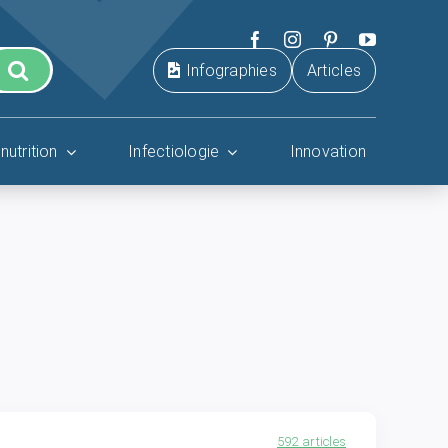
Infographies
Articles
nutrition
Infectiologie
Innovation
592 articles