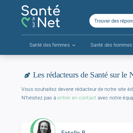
Passer
au
Rechercher:
contenu
Santé des femmes
Santé des hommes
Les rédacteurs de Santé sur le 
Vous souhaitez devenir rédacteur de notre site édito
N’hésitez pas à
entrer en contact
avec notre équi
Estelle B.