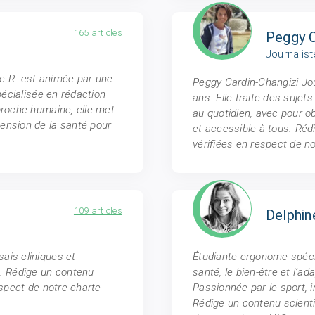
165 articles
Peggy C
Journalis
lie R. est animée par une
Peggy Cardin-Changizi Jou
pécialisée en rédaction
ans. Elle traite des suje
proche humaine, elle met
au quotidien, avec pour ob
ension de la santé pour
et accessible à tous. Réd
vérifiées en respect de n
109 articles
Delphin
ais cliniques et
Étudiante ergonome spécia
e. Rédige un contenu
santé, le bien-être et l’a
espect de notre charte
Passionnée par le sport, i
Rédige un contenu scienti