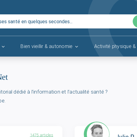
Bien vieillir & autonomie
Activité physique & 
Net
rial dédié à l’information et l’actualité santé ?
pe.
1475 articles
Julie P.