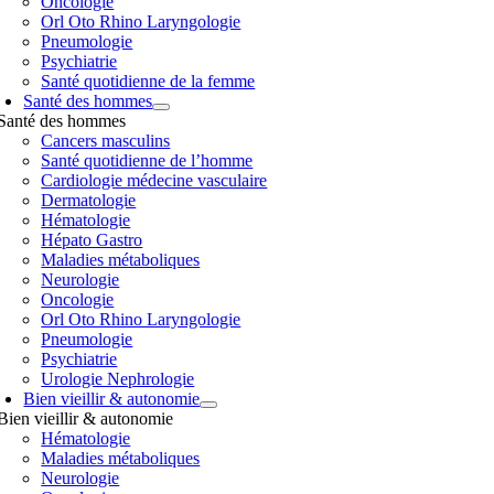
Oncologie
Orl Oto Rhino Laryngologie
Pneumologie
Psychiatrie
Santé quotidienne de la femme
Santé des hommes
Santé des hommes
Cancers masculins
Santé quotidienne de l’homme
Cardiologie médecine vasculaire
Dermatologie
Hématologie
Hépato Gastro
Maladies métaboliques
Neurologie
Oncologie
Orl Oto Rhino Laryngologie
Pneumologie
Psychiatrie
Urologie Nephrologie
Bien vieillir & autonomie
Bien vieillir & autonomie
Hématologie
Maladies métaboliques
Neurologie