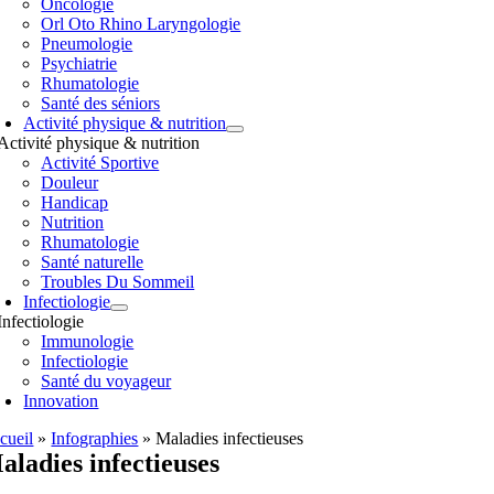
Oncologie
Orl Oto Rhino Laryngologie
Pneumologie
Psychiatrie
Rhumatologie
Santé des séniors
Activité physique & nutrition
Activité physique & nutrition
Activité Sportive
Douleur
Handicap
Nutrition
Rhumatologie
Santé naturelle
Troubles Du Sommeil
Infectiologie
Infectiologie
Immunologie
Infectiologie
Santé du voyageur
Innovation
cueil
»
Infographies
»
Maladies infectieuses
aladies infectieuses