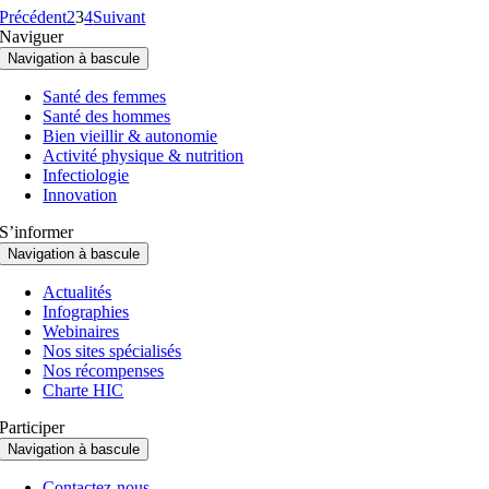
Précédent
2
3
4
Suivant
Naviguer
Navigation à bascule
Santé des femmes
Santé des hommes
Bien vieillir & autonomie
Activité physique & nutrition
Infectiologie
Innovation
S’informer
Navigation à bascule
Actualités
Infographies
Webinaires
Nos sites spécialisés
Nos récompenses
Charte HIC
Participer
Navigation à bascule
Contactez-nous