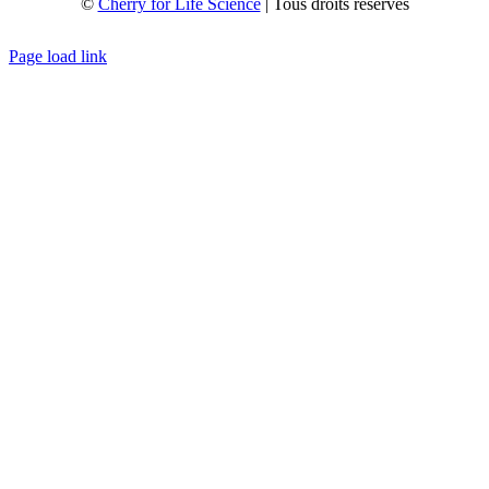
©
Cherry for Life Science
| Tous droits réservés
Créé avec
par
zakaru.studio
Page load link