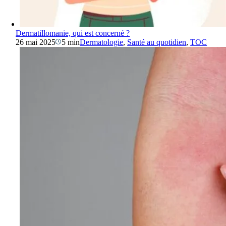
Dermatillomanie, qui est concerné ?
26 mai 2025
5 min
Dermatologie
,
Santé au quotidien
,
TOC