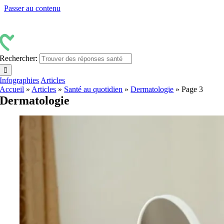
Passer au contenu
Rechercher:
Infographies
Articles
Accueil
»
Articles
»
Santé au quotidien
»
Dermatologie
»
Page 3
Dermatologie