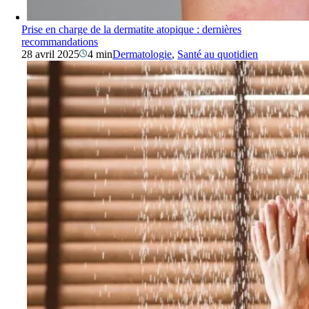
Prise en charge de la dermatite atopique : dernières
recommandations
28 avril 2025
4 min
Dermatologie
,
Santé au quotidien