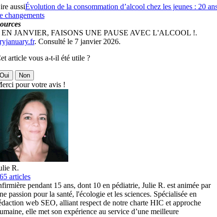
ire aussi
Évolution de la consommation d’alcool chez les jeunes : 20 an
e changements
ources
 EN JANVIER, FAISONS UNE PAUSE AVEC L'ALCOOL !.
ryjanuary.fr
. Consulté le 7 janvier 2026.
et article vous a-t-il été utile ?
Oui
Non
erci pour votre avis !
ulie R.
65 articles
nfirmière pendant 15 ans, dont 10 en pédiatrie, Julie R. est animée par
ne passion pour la santé, l'écologie et les sciences. Spécialisée en
édaction web SEO, alliant respect de notre charte HIC et approche
umaine, elle met son expérience au service d’une meilleure