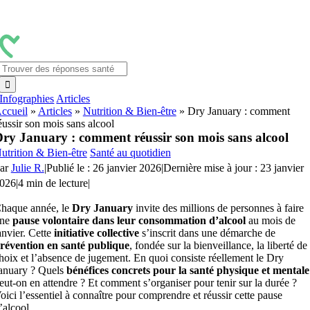
Passer
au
contenu
Rechercher:
Infographies
Articles
ccueil
»
Articles
»
Nutrition & Bien-être
»
Dry January : comment
éussir son mois sans alcool
ry January : comment réussir son mois sans alcool
utrition & Bien-être
Santé au quotidien
ar
Julie R.
|
Publié le : 26 janvier 2026
|
Dernière mise à jour : 23 janvier
026
|
4 min de lecture
|
haque année, le
Dry January
invite des millions de personnes à faire
ne
pause volontaire dans leur consommation d’alcool
au mois de
anvier. Cette
initiative collective
s’inscrit dans une démarche de
révention en santé publique
, fondée sur la bienveillance, la liberté de
hoix et l’absence de jugement. En quoi consiste réellement le Dry
anuary ? Quels
bénéfices concrets pour la santé physique et mentale
eut-on en attendre ? Et comment s’organiser pour tenir sur la durée ?
oici l’essentiel à connaître pour comprendre et réussir cette pause
’alcool.