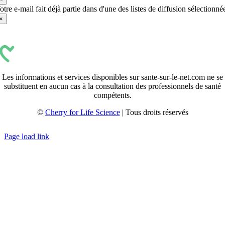
otre e-mail fait déjà partie dans d'une des listes de diffusion sélectionné
×
Les informations et services disponibles sur sante-sur-le-net.com ne se
substituent en aucun cas à la consultation des professionnels de santé
compétents.
©
Cherry for Life Science
| Tous droits réservés
Créé avec
par
zakaru.studio
Page load link