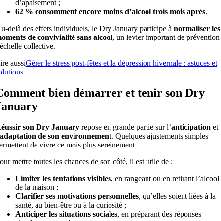
d’apaisement ;
62 % consomment encore moins d’alcool trois mois après
.
u-delà des effets individuels, le Dry January participe à
normaliser les
oments de convivialité sans alcool
, un levier important de prévention
’échelle collective.
ire aussi
Gérer le stress post-fêtes et la dépression hivernale : astuces et
olutions
Comment bien démarrer et tenir son Dry
January
éussir son Dry January
repose en grande partie sur l’
anticipation
et
adaptation de son environnement
. Quelques ajustements simples
ermettent de vivre ce mois plus sereinement.
our mettre toutes les chances de son côté, il est utile de :
Limiter les tentations visibles
, en rangeant ou en retirant l’alcool
de la maison ;
Clarifier ses motivations personnelles
, qu’elles soient liées à la
santé, au bien-être ou à la curiosité ;
Anticiper les situations sociales
, en préparant des réponses