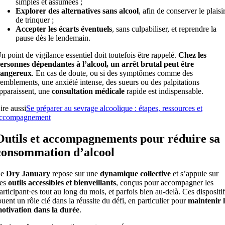
simples et assumées ;
Explorer des alternatives sans alcool
, afin de conserver le plaisi
de trinquer ;
Accepter les écarts éventuels
, sans culpabiliser, et reprendre la
pause dès le lendemain.
n point de vigilance essentiel doit toutefois être rappelé.
Chez les
ersonnes dépendantes à l’alcool, un arrêt brutal peut être
angereux
. En cas de doute, ou si des symptômes comme des
remblements, une anxiété intense, des sueurs ou des palpitations
pparaissent, une
consultation médicale
rapide est indispensable.
ire aussi
Se préparer au sevrage alcoolique : étapes, ressources et
ccompagnement
Outils et accompagnements pour réduire sa
consommation d’alcool
Le
Dry January
repose sur une
dynamique collective
et s’appuie sur
es
outils accessibles et bienveillants
, conçus pour accompagner les
articipant·es tout au long du mois, et parfois bien au-delà. Ces dispositif
ouent un rôle clé dans la réussite du défi, en particulier pour
maintenir 
otivation dans la durée
.