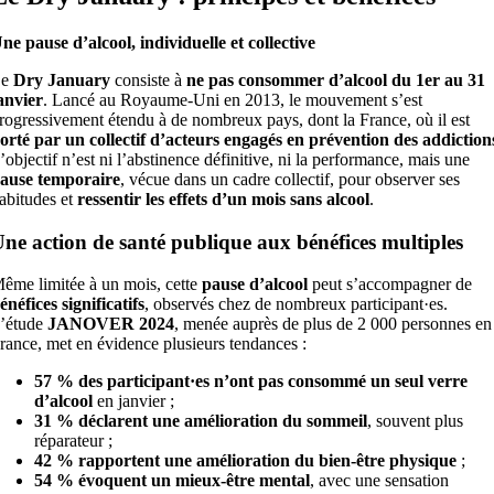
ne pause d’alcool, individuelle et collective
Le
Dry January
consiste à
ne pas consommer d’alcool du 1er au 31
anvier
. Lancé au Royaume-Uni en 2013, le mouvement s’est
rogressivement étendu à de nombreux pays, dont la France, où il est
orté par un collectif d’acteurs engagés en prévention des addiction
’objectif n’est ni l’abstinence définitive, ni la performance, mais une
ause temporaire
, vécue dans un cadre collectif, pour observer ses
abitudes et
ressentir les effets d’un mois sans alcool
.
ne action de santé publique aux bénéfices multiples
ême limitée à un mois, cette
pause d’alcool
peut s’accompagner de
énéfices significatifs
, observés chez de nombreux participant·es.
’étude
JANOVER 2024
, menée auprès de plus de 2 000 personnes en
rance, met en évidence plusieurs tendances :
57 % des participant·es n’ont pas consommé un seul verre
d’alcool
en janvier ;
31 % déclarent une amélioration du sommeil
, souvent plus
réparateur ;
42 % rapportent une amélioration du bien-être physique
;
54 % évoquent un mieux-être mental
, avec une sensation