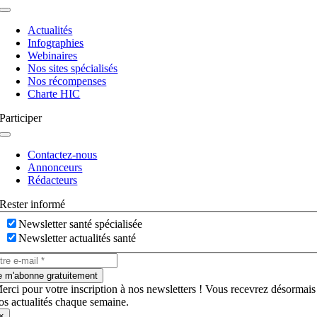
Navigation
à
Actualités
bascule
Infographies
Webinaires
Nos sites spécialisés
Nos récompenses
Charte HIC
Participer
Navigation
à
Contactez-nous
bascule
Annonceurs
Rédacteurs
Rester informé
Newsletter santé spécialisée
Newsletter actualités santé
e m'abonne gratuitement
erci pour votre inscription à nos newsletters ! Vous recevrez désormais
os actualités chaque semaine.
×