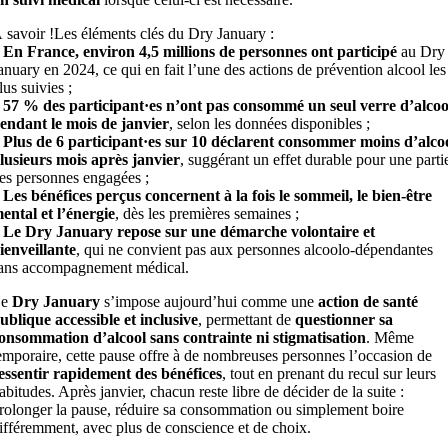
 savoir !
Les éléments clés du Dry January :
–
En France, environ 4,5 millions de personnes ont participé
au Dry
anuary en 2024, ce qui en fait l’une des actions de prévention alcool les
lus suivies ;
–
57 % des participant·es n’ont pas consommé un seul verre d’alcoo
endant le mois de janvier
, selon les données disponibles ;
–
Plus de 6 participant·es sur 10 déclarent consommer moins d’alco
lusieurs mois après janvier
, suggérant un effet durable pour une parti
es personnes engagées ;
–
Les bénéfices perçus concernent à la fois le sommeil, le bien-être
ental et l’énergie
, dès les premières semaines ;
–
Le Dry January repose sur une démarche volontaire et
ienveillante
, qui ne convient pas aux personnes alcoolo-dépendantes
ans accompagnement médical.
Le
Dry January
s’impose aujourd’hui comme une
action de santé
ublique accessible et inclusive
, permettant de
questionner sa
onsommation d’alcool sans contrainte ni stigmatisation
. Même
emporaire, cette pause offre à de nombreuses personnes l’occasion de
essentir rapidement des bénéfices
, tout en prenant du recul sur leurs
abitudes. Après janvier, chacun reste libre de décider de la suite :
rolonger la pause, réduire sa consommation ou simplement boire
ifféremment, avec plus de conscience et de choix.