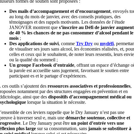
lusieurs formes de soutien sont proposées :
Des mails d’accompagnement et d’encouragement
, envoyés to
au long du mois de janvier, avec des conseils pratiques, des
témoignages et des rappels motivants. Les données de l’étude
JANOVER montrent que
s’inscrire au Défi de janvier augment
de 40 % les chances de ne pas consommer d’alcool pendant le
mois
;
Des applications de suivi
, comme
Try Dry
ou
mydéfi
, permettan
de visualiser ses jours sans alcool, les économies réalisées, et, pou
celles et ceux qui le souhaitent, de noter leurs ressentis, leurs envie
ou la qualité du sommeil ;
Un groupe Facebook d’entraide
, offrant un espace d’échange o
la parole est accueillie sans jugement, favorisant le soutien entre
participant·es et le partage d’expériences.
 ces outils s’ajoutent des
ressources associatives et professionnelles
,
roposées notamment par des structures engagées en prévention et en
ddictologie, ainsi que des
dispositifs d’accompagnement médical ou
sychologique
lorsque la situation le nécessite.
’ensemble de ces leviers rappelle que le Dry January n’est pas une
preuve à traverser seul·e, mais une
démarche soutenue, collective et
rogressive
. Le Dry January peut être
un point d’entrée vers une
éflexion plus large
sur sa consommation, sans
jamais se substituer à
n suivi médical
lorsque celui-ci est nécessaire.