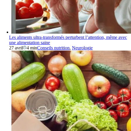
Les aliments ultra-transformés perturbent l’attention, même avec
une alimentation saine
27 avril
4 min
Conseils nutrition
,
Neurologie