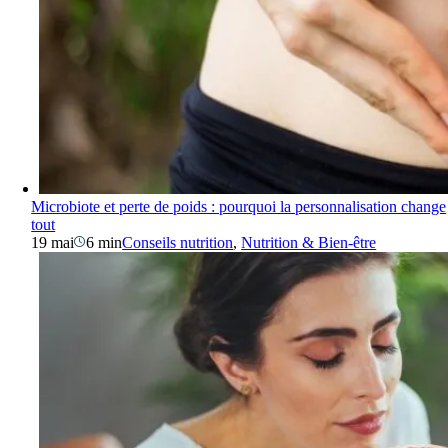
Microbiote et perte de poids : pourquoi la personnalisation change
tout
19 mai
6 min
Conseils nutrition
,
Nutrition & Bien-être