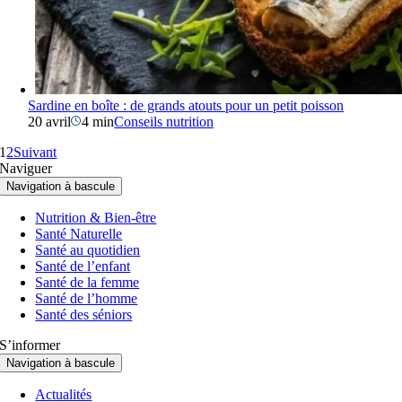
Sardine en boîte : de grands atouts pour un petit poisson
20 avril
4 min
Conseils nutrition
1
2
Suivant
Naviguer
Navigation à bascule
Nutrition & Bien-être
Santé Naturelle
Santé au quotidien
Santé de l’enfant
Santé de la femme
Santé de l’homme
Santé des séniors
S’informer
Navigation à bascule
Actualités