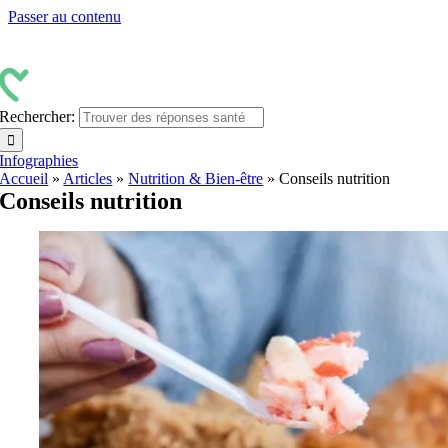
Passer au contenu
Rechercher:
Infographies
Accueil
»
Articles
»
Nutrition & Bien-être
»
Conseils nutrition
Conseils nutrition