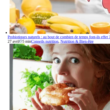
Probiotiques naturels : au bout de combien de temps font-ils effet 
27 avril
5 min
Conseils nutrition
,
Nutrition & Bien-être