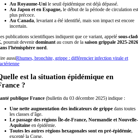
Au Royaume-Uni
le seuil épidémique est déjà dépassé.
Au Japon et en Espagne,
le début de la période de circulation es
plus précoce.
Au Canada
, levariant a été identifié, mais son impact est encore
incertain.
es publications scientifiques indiquent que ce variant, appelé
sous-clad
K
, pourrait devenir
dominant
au cours de la
saison grippale 2025-202
ans l’hémisphère nord
.
ire aussi
Rhumes, bronchite, grippe : différencier infection virale et
actérienne
Quelle est la situation épidémique en
France ?
anté publique France
(bulletin du 03 décembre 2025) indique :
Une nette augmentation des indicateurs de grippe
dans toutes
les classes d’âge.
Le passage des régions Île-de-France, Normandie et Nouvelle-
Aquitaine
en épidémie.
Toutes les autres régions hexagonales sont en pré-épidémie
,
excepté la Corse.