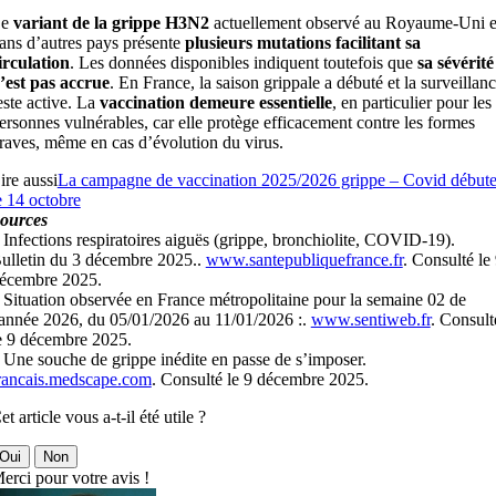
Le
variant de la grippe H3N2
actuellement observé au Royaume-Uni e
ans d’autres pays présente
plusieurs mutations facilitant sa
irculation
. Les données disponibles indiquent toutefois que
sa sévérité
’est pas accrue
. En France, la saison grippale a débuté et la surveillan
este active. La
vaccination demeure essentielle
, en particulier pour les
ersonnes vulnérables, car elle protège efficacement contre les formes
raves, même en cas d’évolution du virus.
ire aussi
La campagne de vaccination 2025/2026 grippe – Covid début
e 14 octobre
ources
 Infections respiratoires aiguës (grippe, bronchiolite, COVID-19).
ulletin du 3 décembre 2025..
www.santepubliquefrance.fr
. Consulté le
écembre 2025.
 Situation observée en France métropolitaine pour la semaine 02 de
'année 2026, du 05/01/2026 au 11/01/2026 :.
www.sentiweb.fr
. Consult
e 9 décembre 2025.
 Une souche de grippe inédite en passe de s’imposer.
rancais.medscape.com
. Consulté le 9 décembre 2025.
et article vous a-t-il été utile ?
Oui
Non
erci pour votre avis !