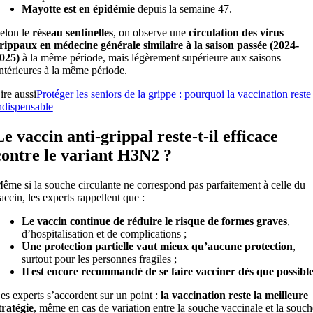
Mayotte est en épidémie
depuis la semaine 47.
elon le
réseau sentinelles
, on observe une
circulation des virus
rippaux en médecine générale similaire à la saison passée (2024-
025)
à la même période, mais légèrement supérieure aux saisons
ntérieures à la même période.
ire aussi
Protéger les seniors de la grippe : pourquoi la vaccination reste
ndispensable
Le vaccin anti-grippal reste-t-il efficace
contre le variant H3N2 ?
ême si la souche circulante ne correspond pas parfaitement à celle du
accin, les experts rappellent que :
Le vaccin continue de réduire le risque de formes graves
,
d’hospitalisation et de complications ;
Une protection partielle vaut mieux qu’aucune protection
,
surtout pour les personnes fragiles ;
Il est encore recommandé de se faire vacciner dès que possibl
es experts s’accordent sur un point :
la vaccination reste la meilleure
tratégie
, même en cas de variation entre la souche vaccinale et la souch