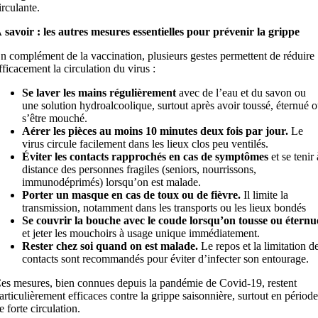
irculante.
 savoir : les autres mesures essentielles pour prévenir la grippe
n complément de la vaccination, plusieurs gestes permettent de réduire
fficacement la circulation du virus :
Se laver les mains régulièrement
avec de l’eau et du savon ou
une solution hydroalcoolique, surtout après avoir toussé, éternué 
s’être mouché.
Aérer les pièces au moins 10 minutes deux fois par jour.
Le
virus circule facilement dans les lieux clos peu ventilés.
Éviter les contacts rapprochés en cas de symptômes
et se tenir 
distance des personnes fragiles (seniors, nourrissons,
immunodéprimés) lorsqu’on est malade.
Porter un masque en cas de toux ou de fièvre.
Il limite la
transmission, notamment dans les transports ou les lieux bondés
Se couvrir la bouche avec le coude lorsqu’on tousse ou éternu
et jeter les mouchoirs à usage unique immédiatement.
Rester chez soi quand on est malade.
Le repos et la limitation d
contacts sont recommandés pour éviter d’infecter son entourage.
es mesures, bien connues depuis la pandémie de Covid-19, restent
articulièrement efficaces contre la grippe saisonnière, surtout en période
e forte circulation.