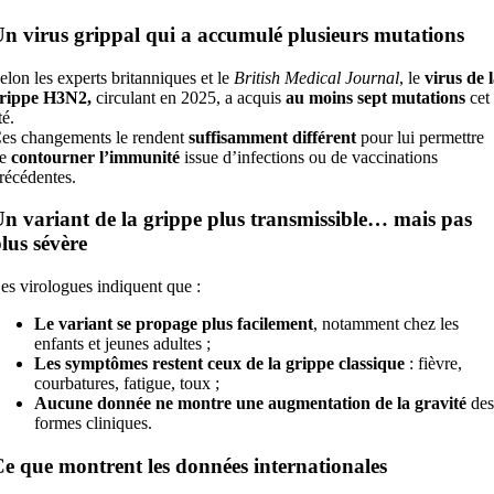
n virus grippal qui a accumulé plusieurs mutations
elon les experts britanniques et le
British Medical Journal
, le
virus de 
rippe H3N2,
circulant en 2025, a acquis
au moins sept mutations
cet
té.
es changements le rendent
suffisamment différent
pour lui permettre
de
contourner l’immunité
issue d’infections ou de vaccinations
récédentes.
n variant de la grippe plus transmissible… mais pas
lus sévère
es virologues indiquent que :
Le variant se propage plus facilement
, notamment chez les
enfants et jeunes adultes ;
Les symptômes restent ceux de la grippe classique
: fièvre,
courbatures, fatigue, toux ;
Aucune donnée ne montre une augmentation de la gravité
des
formes cliniques.
e que montrent les données internationales