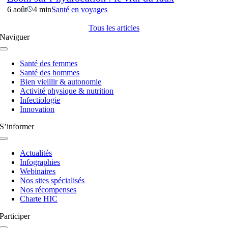
6 août
4 min
Santé en voyages
Tous les articles
Naviguer
Navigation
à
Santé des femmes
bascule
Santé des hommes
Bien vieillir & autonomie
Activité physique & nutrition
Infectiologie
Innovation
S’informer
Navigation
à
Actualités
bascule
Infographies
Webinaires
Nos sites spécialisés
Nos récompenses
Charte HIC
Participer