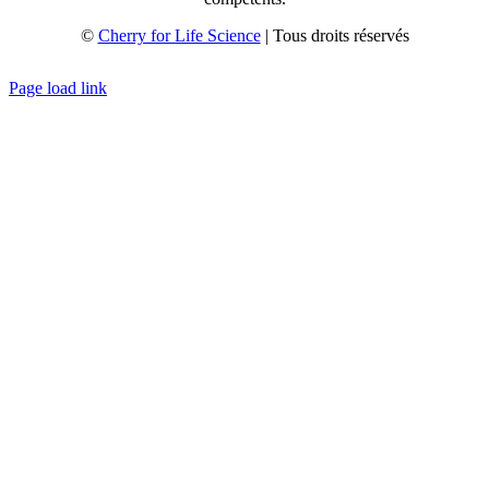
©
Cherry for Life Science
| Tous droits réservés
Créé avec
par
zakaru.studio
Page load link