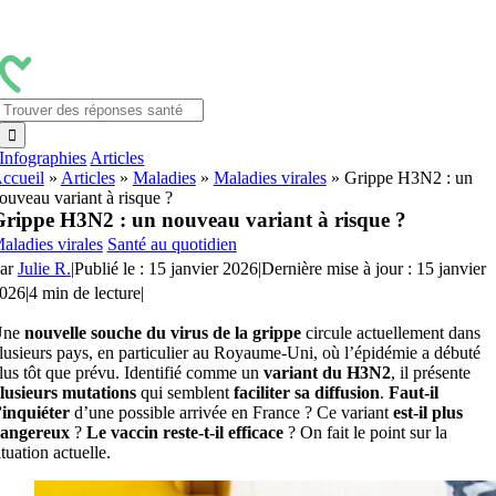
Passer
au
contenu
Rechercher:
Infographies
Articles
ccueil
»
Articles
»
Maladies
»
Maladies virales
»
Grippe H3N2 : un
ouveau variant à risque ?
rippe H3N2 : un nouveau variant à risque ?
aladies virales
Santé au quotidien
ar
Julie R.
|
Publié le : 15 janvier 2026
|
Dernière mise à jour : 15 janvier
026
|
4 min de lecture
|
Une
nouvelle souche du virus de la grippe
circule actuellement dans
lusieurs pays, en particulier au Royaume-Uni, où l’épidémie a débuté
lus tôt que prévu. Identifié comme un
variant du H3N2
, il présente
lusieurs mutations
qui semblent
faciliter sa diffusion
.
Faut-il
’inquiéter
d’une possible arrivée en France ? Ce variant
est-il plus
angereux
?
Le vaccin reste-t-il efficace
? On fait le point sur la
ituation actuelle.