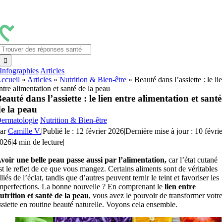
Passer
au
contenu
Rechercher:
Infographies
Articles
ccueil
»
Articles
»
Nutrition & Bien-être
»
Beauté dans l’assiette : le li
ntre alimentation et santé de la peau
eauté dans l’assiette : le lien entre alimentation et santé
e la peau
ermatologie
Nutrition & Bien-être
ar
Camille V.
|
Publié le : 12 février 2026
|
Dernière mise à jour : 10 févrie
026
|
4 min de lecture
|
voir une belle peau passe aussi par l’alimentation,
car l’état cutané
st le reflet de ce que vous mangez. Certains aliments sont de véritables
lliés de l’éclat, tandis que d’autres peuvent ternir le teint et favoriser les
mperfections. La bonne nouvelle ? En comprenant le
lien entre
utrition et santé de la peau
, vous avez le pouvoir de transformer votr
ssiette en routine beauté naturelle. Voyons cela ensemble.