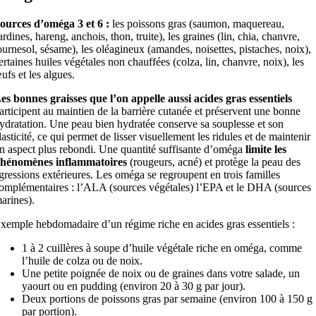
ources d’oméga 3 et 6 :
les poissons gras (saumon, maquereau,
ardines, hareng, anchois, thon, truite), les graines (lin, chia, chanvre,
ournesol, sésame), les oléagineux (amandes, noisettes, pistaches, noix),
ertaines huiles végétales non chauffées (colza, lin, chanvre, noix), les
ufs et les algues.
es bonnes graisses que l’on appelle aussi acides gras essentiels
articipent au maintien de la barrière cutanée et préservent une bonne
ydratation. Une peau bien hydratée conserve sa souplesse et son
lasticité, ce qui permet de lisser visuellement les ridules et de maintenir
n aspect plus rebondi. Une quantité suffisante d’oméga
limite les
hénomènes inflammatoires
(rougeurs, acné) et protège la peau des
gressions extérieures. Les oméga se regroupent en trois familles
omplémentaires : l’ALA (sources végétales) l’EPA et le DHA (sources
arines).
xemple hebdomadaire d’un régime riche en acides gras essentiels :
1 à 2 cuillères à soupe d’huile végétale riche en oméga, comme
l’huile de colza ou de noix.
Une petite poignée de noix ou de graines dans votre salade, un
yaourt ou en pudding (environ 20 à 30 g par jour).
Deux portions de poissons gras par semaine (environ 100 à 150 g
par portion).