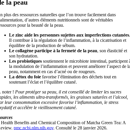
de la peau
n plus des ressources naturelles que l’on trouve facilement dans
’alimentation, d’autres éléments nutritionnels sont de véritables
essources pour la beauté de la peau.
Le zinc aide les personnes sujettes aux imperfections cutanées
Il contribue à la régulation de l’inflammation, à la cicatrisation et
équilibre de la production de sébum.
Le collagène participe à la fermeté de la peau
, son élasticité et
son hydratation.
Les probiotiques
soutiennent le microbiote intestinal, participent 
la modulation de l’inflammation et peuvent améliorer l’aspect de l
peau, notamment en cas d’acné ou de rougeurs.
La détox du foie
favorise l’élimination des déchets tout en
soutenant l’éclat et l’équilibre cutané.
 noter !
Pour protéger sa peau, il est conseillé de limiter les sucres
apides, les aliments ultra-transformés, les graisses saturées et l’alcool,
ar leur consommation excessive favorise l’inflammation, le stress
xydatif et accélère le vieillissement cutané.
ources
 Health Benefits and Chemical Composition of Matcha Green Tea: A
eview.
pmc.ncbi.nlm.nih.gov
. Consulté le 28 janvier 2026.