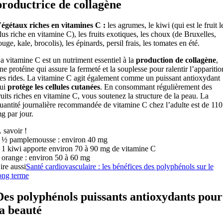
productrice de collagène
égétaux riches en vitamines C :
les agrumes, le kiwi (qui est le fruit l
lus riche en vitamine C), les fruits exotiques, les choux (de Bruxelles,
ouge, kale, brocolis), les épinards, persil frais, les tomates en été.
a vitamine C est un nutriment essentiel à la
production de collagène
,
ne protéine qui assure la fermeté et la souplesse pour ralentir l’apparitio
es rides. La vitamine C agit également comme un puissant antioxydant
ui
protège les cellules cutanées
. En consommant régulièrement des
ruits riches en vitamine C, vous soutenez la structure de la peau. La
uantité journalière recommandée de vitamine C chez l’adulte est de 110
g par jour.
 savoir !
 ½ pamplemousse : environ 40 mg
 1 kiwi apporte environ 70 à 90 mg de vitamine C
 orange : environ 50 à 60 mg
ire aussi
Santé cardiovasculaire : les bénéfices des polyphénols sur le
ong terme
Des polyphénols puissants antioxydants pour
la beauté