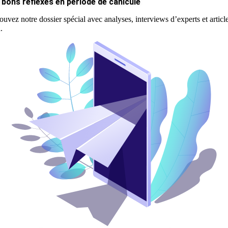
 bons réflexes en période de canicule
ouvez notre dossier spécial avec analyses, interviews d’experts et articl
.