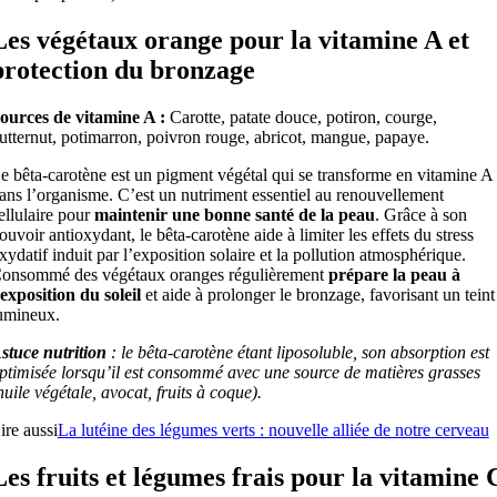
Les végétaux orange pour la vitamine A et
protection du bronzage
ources de vitamine A :
Carotte, patate douce, potiron, courge,
utternut, potimarron, poivron rouge, abricot, mangue, papaye.
e bêta-carotène est un pigment végétal qui se transforme en vitamine A
ans l’organisme. C’est un nutriment essentiel au renouvellement
ellulaire pour
maintenir une bonne santé de la peau
. Grâce à son
ouvoir antioxydant, le bêta-carotène aide à limiter les effets du stress
xydatif induit par l’exposition solaire et la pollution atmosphérique.
onsommé des végétaux oranges régulièrement
prépare la peau à
’exposition du soleil
et aide à prolonger le bronzage, favorisant un teint
umineux.
stuce nutrition
: le bêta-carotène étant liposoluble, son absorption est
ptimisée lorsqu’il est consommé avec une source de matières grasses
huile végétale, avocat, fruits à coque).
ire aussi
La lutéine des légumes verts : nouvelle alliée de notre cerveau
Les fruits et légumes frais pour la vitamine 