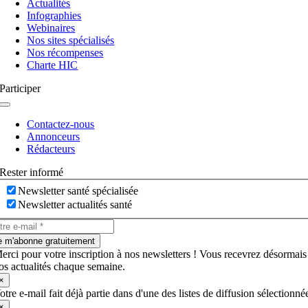
Actualités
bascule
Infographies
Webinaires
Nos sites spécialisés
Nos récompenses
Charte HIC
Participer
Navigation
à
Contactez-nous
bascule
Annonceurs
Rédacteurs
Rester informé
Newsletter santé spécialisée
Newsletter actualités santé
e m'abonne gratuitement
erci pour votre inscription à nos newsletters ! Vous recevrez désormais
os actualités chaque semaine.
×
otre e-mail fait déjà partie dans d'une des listes de diffusion sélectionné
×