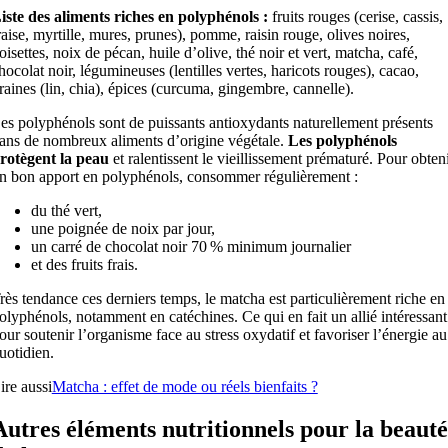
iste des aliments riches en polyphénols :
fruits rouges (cerise, cassis,
raise, myrtille, mures, prunes), pomme, raisin rouge, olives noires,
oisettes, noix de pécan, huile d’olive, thé noir et vert, matcha, café,
hocolat noir, légumineuses (lentilles vertes, haricots rouges), cacao,
raines (lin, chia), épices (curcuma, gingembre, cannelle).
es polyphénols sont de puissants antioxydants naturellement présents
ans de nombreux aliments d’origine végétale.
Les polyphénols
rotègent la peau
et ralentissent le vieillissement prématuré. Pour obten
n bon apport en polyphénols, consommer régulièrement :
du thé vert,
une poignée de noix par jour,
un carré de chocolat noir 70 % minimum journalier
et des fruits frais.
rès tendance ces derniers temps, le matcha est particulièrement riche en
olyphénols, notamment en catéchines. Ce qui en fait un allié intéressant
our soutenir l’organisme face au stress oxydatif et favoriser l’énergie au
uotidien.
ire aussi
Matcha : effet de mode ou réels bienfaits ?
Autres éléments nutritionnels pour la beauté