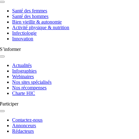
Navigation
à
Santé des femmes
bascule
Santé des hommes
Bien vieillir & autonomie
Activité physique & nutrition
Infectiologie
Innovation
S’informer
Navigation
à
Actualités
bascule
Infographies
Webinaires
Nos sites spécialisés
Nos récompenses
Charte HIC
Participer
Navigation
à
Contactez-nous
bascule
Annonceurs
Rédacteurs