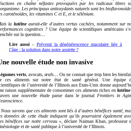
éactions en chaîne néfastes provoquées par les radicaux libres s
’organisme. Les principaux antioxydants naturels sont les bioflavonoïde
es caroténoïdes, les vitamines C et E, et le sélénium.
ais la
lutéine
aurait-elle d’autres vertus cachées, notamment sur n
erformances cognitives ?
Une équipe de scientifiques américains s’e
enchée sur la question…
Lire aussi
–
Prévenir la dégénérescence maculaire liée à
l’âge : la solution dans notre assiette ?
Une nouvelle étude non invasive
égumes verts
, avocats, œufs… On ne connait que trop bien les bienfai
e ces aliments sur notre état de santé général. Une équipe 
cientifiques de l’université de l’Illinois aux Etats-Unis donne aujourd’h
ne raison supplémentaire de consommer ces aliments riches en
lutéine
ravers une nouvelle étude parue dans le journal
Frontiers in Agi
euroscience
.
 Nous savons que ces aliments sont liés à d’autres bénéfices santé, ma
es données de cette étude indiquent qu’ils pourraient également avo
es bénéfices sur notre cerveau »,
déclare Naiman Khan, professeur 
inésiologie et de santé publique à l’université de l’Illinois.