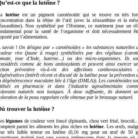
u’est-ce que la lutéine ?
La
lutéine
est un pigment caroténoïde qui se trouve en très for
oncentration dans la rétine de l’œil (avec la zéaxanthine et la més
éaxanthine). Non synthétisé par l’Homme, ce nutriment joue un rô
ondamental pour la santé de l’organisme et doit nécessairement êt
pporté par l’alimentation.
 savoir !
On désigne par « caroténoïdes » les substances naturelles 
ouleur vive (jaune à rouge) synthétisées par des végétaux (carott
omate, rose d’Inde, luzerne…) ou des micro-organismes. Ils so
onsidérés comme de bons antioxydants et peuvent ainsi exercer u
ction préventive vis-à-vis des affections cardiovasculaires 
égénératives (intérêt récent et discuté de la lutéine pour la prévention 
a dégénérescence maculaire liée à l’âge (DMLA)). Les caroténoïdes so
tilisés en pharmacie et dans l’industrie agroalimentaire com
olorants naturels non toxiques. À dose suffisante, ils donnent u
oloration de la peau rappelant celle obtenue par le bronzage naturel.
ù trouver la lutéine ?
Les
légumes
de couleur vert foncé (épinards, chou vert frisé, brocoli
omptent parmi les aliments les plus riches en
lutéine
. Les œufs, malg
eur très faible teneur en lutéine (0,16 mg pour un œuf de 50 g
onstituent malgré tout une source intéressante dans la mesure où 