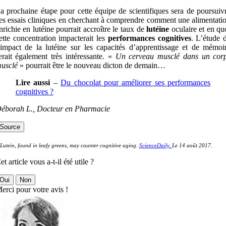
a prochaine étape pour cette équipe de scientifiques sera de poursuiv
es essais cliniques en cherchant à comprendre comment une alimentati
nrichie en lutéine pourrait accroître le taux de
lutéine
oculaire et en qu
ette concentration impacterait les
performances cognitives
. L’étude 
’impact de la lutéine sur les capacités d’apprentissage et de mémoi
erait également très intéressante. «
Un cerveau musclé dans un cor
usclé
» pourrait être le nouveau dicton de demain…
Lire aussi
–
Du chocolat pour améliorer ses performances
cognitives ?
éborah L., Docteur en Pharmacie
Source
 Lutein, found in leafy greens, may counter cognitive aging.
ScienceDaily.
Le 14 août 2017.
et article vous a-t-il été utile ?
Oui
Non
erci pour votre avis !