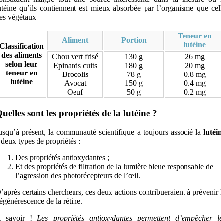
utéine qu’ils contiennent est mieux absorbée par l’organisme que cel
es végétaux.
Teneur en
Aliment
Portion
lutéine
Classification
des aliments
Chou vert frisé
130 g
26 mg
selon leur
Epinards cuits
180 g
20 mg
teneur en
Brocolis
78 g
0.8 mg
lutéine
Avocat
150 g
0.4 mg
Oeuf
50 g
0.2 mg
uelles sont les propriétés de la lutéine ?
usqu’à présent, la communauté scientifique a toujours associé la
lutéi
 deux types de propriétés :
Des propriétés antioxydantes ;
Et des propriétés de filtration de la lumière bleue responsable de
l’agression des photorécepteurs de l’œil.
’après certains chercheurs, ces deux actions contribueraient à prévenir 
égénérescence de la rétine.
 savoir !
Les propriétés antioxydantes permettent d’empêcher l