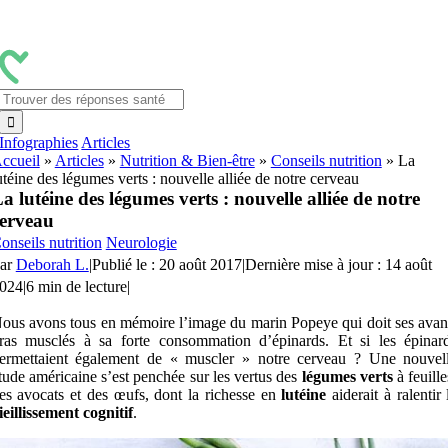
Passer
au
contenu
Rechercher:
Infographies
Articles
ccueil
»
Articles
»
Nutrition & Bien-être
»
Conseils nutrition
»
La
utéine des légumes verts : nouvelle alliée de notre cerveau
a lutéine des légumes verts : nouvelle alliée de notre
erveau
onseils nutrition
Neurologie
ar
Deborah L.
|
Publié le : 20 août 2017
|
Dernière mise à jour : 14 août
024
|
6 min de lecture
|
ous avons tous en mémoire l’image du marin Popeye qui doit ses avan
ras musclés à sa forte consommation d’épinards. Et si les épinar
ermettaient également de « muscler » notre cerveau ? Une nouvel
tude américaine s’est penchée sur les vertus des
légumes verts
à feuille
es avocats et des œufs, dont la richesse en
lutéine
aiderait à ralentir 
ieillissement cognitif
.