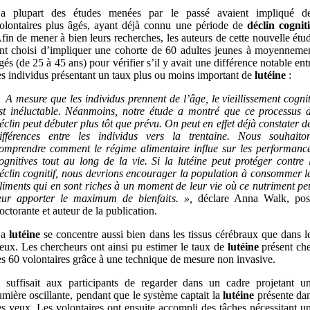
a plupart des études menées par le passé avaient impliqué d
olontaires plus âgés, ayant déjà connu une période de
déclin cogniti
fin de mener à bien leurs recherches, les auteurs de cette nouvelle étu
nt choisi d’impliquer une cohorte de 60 adultes jeunes à moyenneme
gés (de 25 à 45 ans) pour vérifier s’il y avait une différence notable ent
es individus présentant un taux plus ou moins important de
lutéine
:
 A mesure que les individus prennent de l’âge, le vieillissement cognit
st inéluctable. Néanmoins, notre étude a montré que ce processus 
éclin peut débuter plus tôt que prévu. On peut en effet déjà constater d
ifférences entre les individus vers la trentaine. Nous souhaito
omprendre comment le régime alimentaire influe sur les performanc
ognitives tout au long de la vie. Si la lutéine peut protéger contre 
éclin cognitif, nous devrions encourager la population à consommer l
liments qui en sont riches à un moment de leur vie où ce nutriment pe
eur apporter le maximum de bienfaits. »,
déclare Anna Walk, pos
octorante et auteur de la publication.
La
lutéine
se concentre aussi bien dans les tissus cérébraux que dans l
eux. Les chercheurs ont ainsi pu estimer le taux de
lutéine
présent ch
es 60 volontaires grâce à une technique de mesure non invasive.
l suffisait aux participants de regarder dans un cadre projetant u
umière oscillante, pendant que le système captait la
lutéine
présente da
es yeux. Les volontaires ont ensuite accompli des tâches nécessitant u