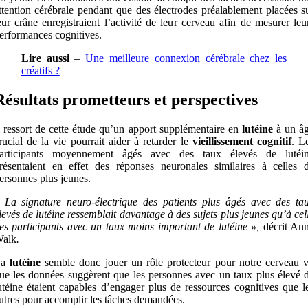
ttention cérébrale pendant que des électrodes préalablement placées s
eur crâne enregistraient l’activité de leur cerveau afin de mesurer leu
erformances cognitives.
Lire aussi
–
Une meilleure connexion cérébrale chez les
créatifs ?
Résultats prometteurs et perspectives
l ressort de cette étude qu’un apport supplémentaire en
lutéine
à un â
rucial de la vie pourrait aider à retarder le
vieillissement cognitif
. L
articipants moyennement âgés avec des taux élevés de lutéi
résentaient en effet des réponses neuronales similaires à celles 
ersonnes plus jeunes.
 La signature neuro-électrique des patients plus âgés avec des ta
levés de lutéine ressemblait davantage à des sujets plus jeunes qu’à cel
es participants avec un taux moins important de lutéine »,
décrit An
alk
.
La
lutéine
semble donc jouer un rôle protecteur pour notre cerveau 
ue les données suggèrent que les personnes avec un taux plus élevé 
utéine étaient capables d’engager plus de ressources cognitives que l
utres pour accomplir les tâches demandées.