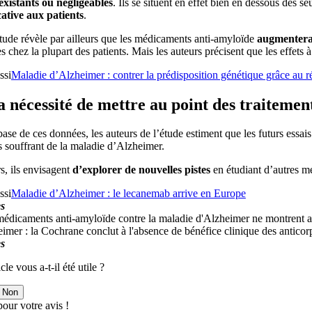
existants ou négligeables
. Ils se situent en effet bien en dessous des 
cative aux patients
.
tude révèle par ailleurs que les médicaments anti-amyloïde
augmenterai
es chez la plupart des patients. Mais les auteurs précisent que les effets à
ssi
Maladie d’Alzheimer : contrer la prédisposition génétique grâce au 
a nécessité de mettre au point des traitement
base de ces données, les auteurs de l’étude estiment que les futurs essa
s souffrant de la maladie d’Alzheimer.
s, ils envisagent
d’explorer de nouvelles pistes
en étudiant d’autres mé
ssi
Maladie d’Alzheimer : le lecanemab arrive en Europe
s
médicaments anti-amyloïde contre la maladie d'Alzheimer ne montrent au
imer : la Cochrane conclut à l'absence de bénéfice clinique des anticor
s
cle vous a-t-il été utile ?
Non
our votre avis !