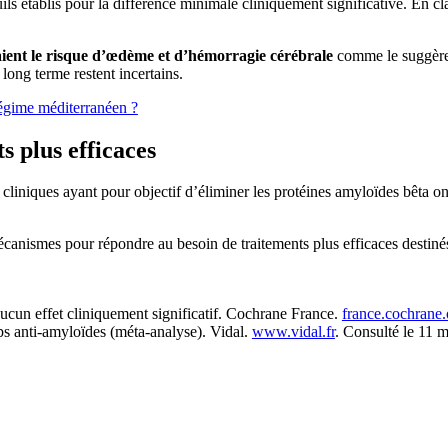
seuils établis pour la différence minimale cliniquement significative. En 
ent le risque d’œdème et d’hémorragie cérébrale
comme le suggèren
 long terme restent incertains.
régime méditerranéen ?
s plus efficaces
is cliniques ayant pour objectif d’éliminer les protéines amyloïdes bêta 
canismes pour répondre au besoin de traitements plus efficaces destinés
cun effet cliniquement significatif. Cochrane France.
france.cochrane.
ps anti-amyloïdes (méta-analyse). Vidal.
www.vidal.fr
. Consulté le 11 