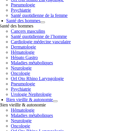
Pneumologie
Psychiatrie
Santé quotidienne de la femme
Santé des hommes
Santé des hommes
Cancers masculins
Santé quotidienne de l’homme
Cardiologie médecine vasculaire
Dermatologie
Hématologie
Hépato Gastro
Maladies métaboliques
Neurologie
Oncologie
Orl Oto Rhino Laryngologie
Pneumologie
Psychiatrie
Urologie Nephrologie
Bien vieillir & autonomie
Bien vieillir & autonomie
Hématologie
Maladies métaboliques
Neurologie
Oncologie