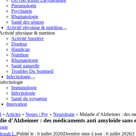
Orl Oto Rhino Laryngologie
Pneumologie
Psychiatrie
Rhumatologie
Santé des séniors
Activité physique & nutrition
Activité physique & nutrition
Activité Sportive
Douleur
Handicap
Nutrition
Rhumatologie
Santé naturelle
Troubles Du Sommeil
Infectiologie
Infectiologie
Immunologie
Infectiologie
Santé du voyageur
Innovation
l
»
Articles
»
Neuro / Psy
»
Neurologie
»
Maladie d’Alzheimer : des méd
ie d’Alzheimer : des médicaments anti amyloïde sans eff
ogie
borah L.
|
Publié le : 6 juillet 2026
|
Dernière mise à jour : 6 juillet 2026
|
3 