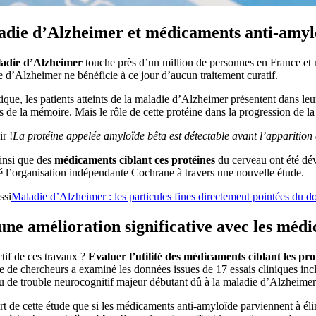
die d’Alzheimer et médicaments anti-amyl
adie d’Alzheimer
touche près d’un million de personnes en France et n
 d’Alzheimer ne bénéficie à ce jour d’aucun traitement curatif.
ique, les patients atteints de la maladie d’Alzheimer présentent dans 
s de la mémoire. Mais le rôle de cette protéine dans la progression de la
r !
La protéine appelée amyloïde bêta est détectable avant l’appariti
insi que des
médicaments ciblant ces protéines
du cerveau ont été déve
é l’organisation indépendante Cochrane à travers une nouvelle étude.
ssi
Maladie d’Alzheimer : les particules fines directement pointées du do
ne amélioration significative avec les méd
tif de ces travaux ?
Evaluer l’utilité des médicaments ciblant les pr
e de chercheurs a examiné les données issues de 17 essais cliniques inc
u de trouble neurocognitif majeur débutant dû à la maladie d’Alzheimer
ort de cette étude que si les médicaments anti-amyloïde parviennent à éli