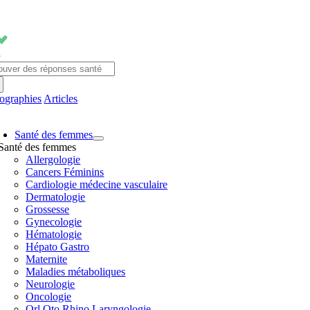
Passer
au
contenu
chercher:
fographies
Articles
avigation
Santé des femmes
ascule
Santé des femmes
Allergologie
Cancers Féminins
Cardiologie médecine vasculaire
Dermatologie
Grossesse
Gynecologie
Hématologie
Hépato Gastro
Maternite
Maladies métaboliques
Neurologie
Oncologie
Orl Oto Rhino Laryngologie