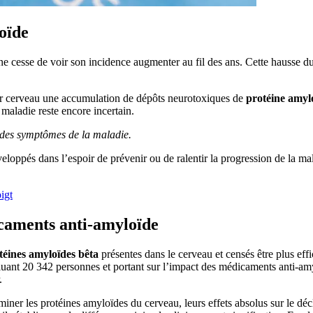
oïde
e cesse de voir son incidence augmenter au fil des ans. Cette hausse du
leur cerveau une accumulation de dépôts neurotoxiques de
protéine amyl
 maladie reste encore incertain.
on des symptômes de la maladie.
loppés dans l’espoir de prévenir ou de ralentir la progression de la mal
igt
icaments anti-amyloïde
otéines amyloïdes bêta
présentes dans le cerveau et censés être plus eff
luant 20 342 personnes et portant sur l’impact des médicaments anti-amyl
.
miner les protéines amyloïdes du cerveau, leurs effets absolus sur le décl