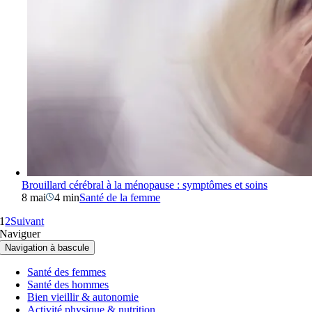
Brouillard cérébral à la ménopause : symptômes et soins
8 mai
4 min
Santé de la femme
1
2
Suivant
Naviguer
Navigation à bascule
Santé des femmes
Santé des hommes
Bien vieillir & autonomie
Activité physique & nutrition