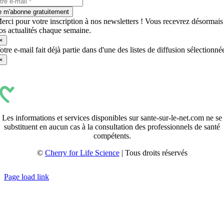
e m'abonne gratuitement
erci pour votre inscription à nos newsletters ! Vous recevrez désormais
os actualités chaque semaine.
×
otre e-mail fait déjà partie dans d'une des listes de diffusion sélectionné
×
Les informations et services disponibles sur sante-sur-le-net.com ne se
substituent en aucun cas à la consultation des professionnels de santé
compétents.
©
Cherry for Life Science
| Tous droits réservés
Créé avec
par
zakaru.studio
Page load link