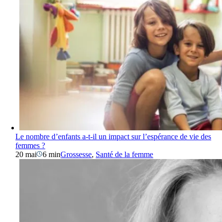
Le nombre d’enfants a-t-il un impact sur l’espérance de vie des
femmes ?
20 mai
6 min
Grossesse
,
Santé de la femme