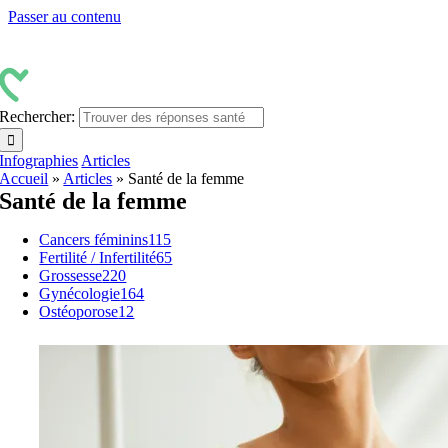
Passer au contenu
Rechercher:
Infographies
Articles
Accueil
»
Articles
»
Santé de la femme
Santé de la femme
Cancers féminins
115
Fertilité / Infertilité
65
Grossesse
220
Gynécologie
164
Ostéoporose
12