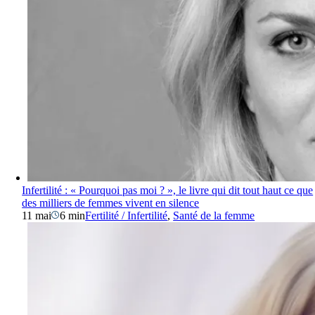
Infertilité : « Pourquoi pas moi ? », le livre qui dit tout haut ce que
des milliers de femmes vivent en silence
11 mai
6 min
Fertilité / Infertilité
,
Santé de la femme