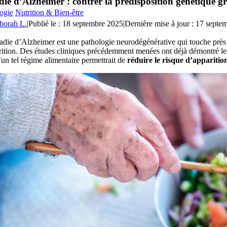
ie d’Alzheimer : contrer la prédisposition génétique g
ogie
Nutrition & Bien-être
borah L.
|
Publié le : 18 septembre 2025
|
Dernière mise à jour : 17 septe
die d’Alzheimer est une pathologie neurodégénérative qui touche près d’
ition. Des études cliniques précédemment menées ont déjà démontré le 
’un tel régime alimentaire permettrait de
réduire le risque d’appariti