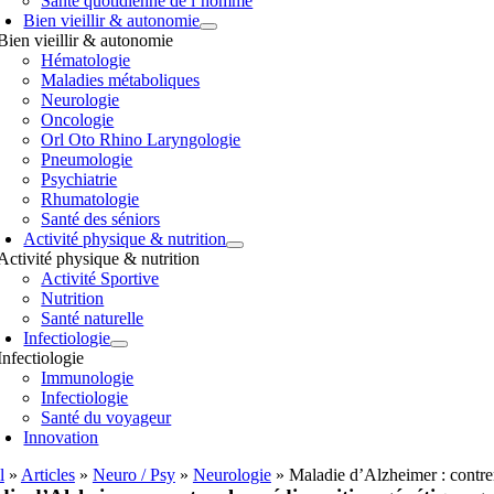
Santé quotidienne de l’homme
Bien vieillir & autonomie
Bien vieillir & autonomie
Hématologie
Maladies métaboliques
Neurologie
Oncologie
Orl Oto Rhino Laryngologie
Pneumologie
Psychiatrie
Rhumatologie
Santé des séniors
Activité physique & nutrition
Activité physique & nutrition
Activité Sportive
Nutrition
Santé naturelle
Infectiologie
Infectiologie
Immunologie
Infectiologie
Santé du voyageur
Innovation
l
»
Articles
»
Neuro / Psy
»
Neurologie
»
Maladie d’Alzheimer : contrer