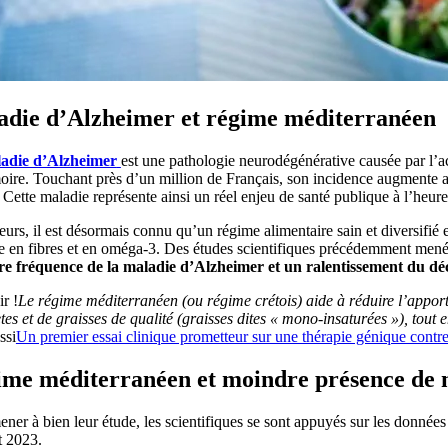
die d’Alzheimer et régime méditerranéen
adie d’Alzheimer
est une pathologie neurodégénérative causée par l’a
ire. Touchant près d’un million de Français, son incidence augmente au f
. Cette maladie représente ainsi un réel enjeu de santé publique à l’heur
leurs, il est désormais connu qu’un régime alimentaire sain et diversifié
e en fibres et en oméga-3. Des études scientifiques précédemment menées 
e fréquence de la maladie d’Alzheimer et un ralentissement du décl
r !
Le régime méditerranéen (ou régime crétois) aide à réduire l’appor
es et de graisses de qualité (graisses dites « mono-insaturées »), tout e
ssi
Un premier essai clinique prometteur sur une thérapie génique contr
me méditerranéen et moindre présence de mé
ner à bien leur étude, les scientifiques se sont appuyés sur les donné
t 2023.