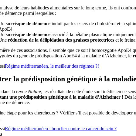
nalyse de leurs habitudes alimentaires sur le long terme, ils ont confront
de démence parmi lesquelles :
Un
surrisque de démence
induit par les esters de cholestérol et la sp
ApoE4.
Un
surrisque de démence
associé à la bétaïne plasmatique uniquemen
Une
réduction de la délipidation des graisses protectrices
et le frein
mière de ces associations, il semble que ce soit l’homozygotie ApoE4 qui
gotes du gène de prédisposition ApoE4 à la maladie d’Alzheimer, le
r
ssi
Régime méditerranéen, le meilleur des régimes ?!
rer la prédisposition génétique à la malad
s dans la revue
Nature
, les résultats de cette étude sont inédits en ce s
tant une prédisposition génétique à la maladie d’Alzheimer
! Dès lo
que de démence.
ne étape pour les chercheurs ? Vérifier s’il est possible de développer 
!
ssi
Régime méditerranéen : bouclier contre le cancer du sein ?
s