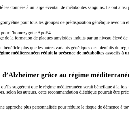
é les données à un large éventail de métabolites sanguins. Ils ont ainsi p
hingomyéline pour tous les groupes de prédisposition génétique avec un ef
t pour l’homozygotie ApoE4.
age de la formation de plaques amyloïdes induits par un niveau élevé de 
 bénéficie plus que les autres variants génétiques des bienfaits du régi
égime méditerranéen réduit la présence de métabolites associés à u
ie d’Alzheimer grâce au régime méditerrané
ens qu’ils suggèrent que le régime méditerranéen serait bénéfique à la foi
rs, selon les auteurs, cette recommandation diététique pourrait être préc
une approche plus personnalisée pour réduire le risque de démence à trave