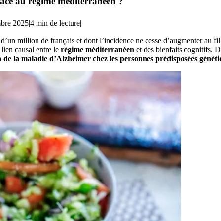
râce au régime méditerranéen ?
mbre 2025
|
4 min de lecture
|
un million de français et dont l’incidence ne cesse d’augmenter au fil
lien causal entre le
régime méditerranéen
et des bienfaits cognitifs.
on de la maladie d’Alzheimer
chez les personnes prédisposées génét