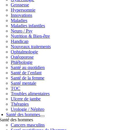
Grossesse
Hypersomnie
Innovations
Maladies
Maladies infantiles
Neuro / Psy
Nutrition & Bien-être
Handicap
Nouveaux traitements
Ophtalmologie
Ostéoporose
Phlébologie
Santé au quotidien
Santé de l’enfant
Santé de la femme
Santé mentale
TOC
Troubles alimentaires
Ulcere de jambe
Thérapies
Urologie / Néphro
Santé des hommes
Santé des hommes
Cancers masculins