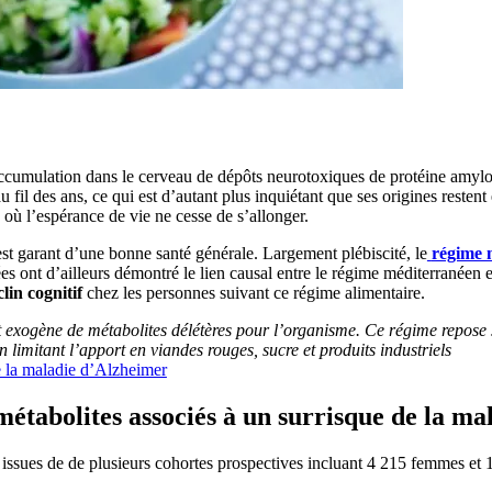
ccumulation dans le cerveau de dépôts neurotoxiques de protéine amyloïd
il des ans, ce qui est d’autant plus inquiétant que ses origines restent
e où l’espérance de vie ne cesse de s’allonger.
 est garant d’une bonne santé générale. Largement plébiscité, le
régime 
ont d’ailleurs démontré le lien causal entre le régime méditerranéen et c
in cognitif
chez les personnes suivant ce régime alimentaire.
t exogène de métabolites délétères pour l’organisme. Ce régime repose 
n limitant l’apport en viandes rouges, sucre et produits industriels
e la maladie d’Alzheimer
tabolites associés à un surrisque de la ma
es issues de de plusieurs cohortes prospectives incluant 4 215 femmes e