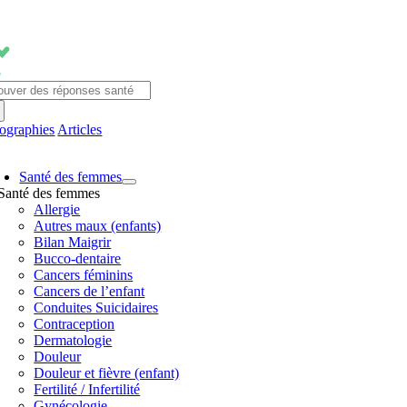
Passer
au
contenu
chercher:
fographies
Articles
avigation
Santé des femmes
ascule
Santé des femmes
Allergie
Autres maux (enfants)
Bilan Maigrir
Bucco-dentaire
Cancers féminins
Cancers de l’enfant
Conduites Suicidaires
Contraception
Dermatologie
Douleur
Douleur et fièvre (enfant)
Fertilité / Infertilité
Gynécologie