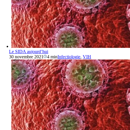
Le SIDA aujourd’hui
30 novembre 2021
4 min
Infectiologie
,
VIH