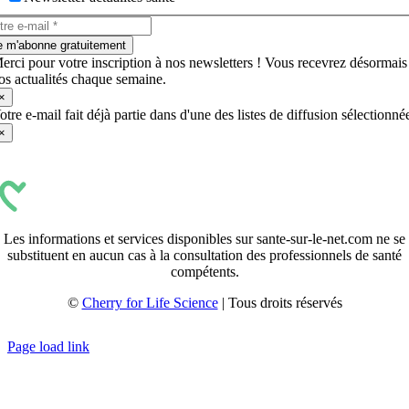
e m'abonne gratuitement
erci pour votre inscription à nos newsletters ! Vous recevrez désormais
os actualités chaque semaine.
×
otre e-mail fait déjà partie dans d'une des listes de diffusion sélectionné
×
Les informations et services disponibles sur sante-sur-le-net.com ne se
substituent en aucun cas à la consultation des professionnels de santé
compétents.
©
Cherry for Life Science
| Tous droits réservés
Créé avec
par
zakaru.studio
Page load link