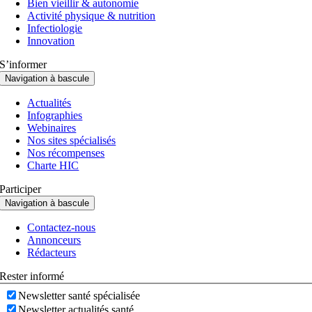
Bien vieillir & autonomie
Activité physique & nutrition
Infectiologie
Innovation
S’informer
Navigation à bascule
Actualités
Infographies
Webinaires
Nos sites spécialisés
Nos récompenses
Charte HIC
Participer
Navigation à bascule
Contactez-nous
Annonceurs
Rédacteurs
Rester informé
Newsletter santé spécialisée
Newsletter actualités santé