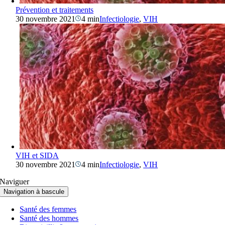
Prévention et traitements
30 novembre 2021
4 min
Infectiologie
,
VIH
VIH et SIDA
30 novembre 2021
4 min
Infectiologie
,
VIH
Naviguer
Navigation à bascule
Santé des femmes
Santé des hommes