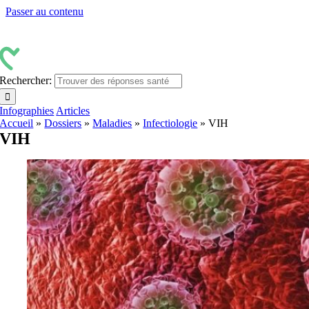
Passer au contenu
Rechercher:
Infographies
Articles
Accueil
»
Dossiers
»
Maladies
»
Infectiologie
»
VIH
VIH