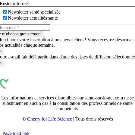
Rester informé
Newsletter santé spécialisée
Newsletter actualités santé
e m'abonne gratuitement
erci pour votre inscription à nos newsletters ! Vous recevrez désormais
os actualités chaque semaine.
×
otre e-mail fait déjà partie dans d'une des listes de diffusion sélectionné
×
Les informations et services disponibles sur sante-sur-le-net.com ne se
substituent en aucun cas à la consultation des professionnels de santé
compétents.
©
Cherry for Life Science
| Tous droits réservés
Créé avec
par
zakaru.studio
Page load link