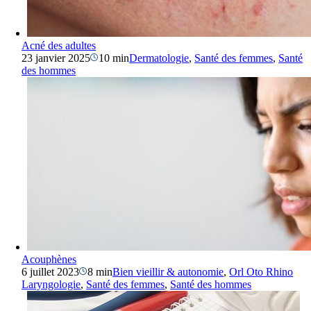
Acné des adultes
23 janvier 2025
10 min
Dermatologie
,
Santé des femmes
,
Santé
des hommes
Acouphènes
6 juillet 2023
8 min
Bien vieillir & autonomie
,
Orl Oto Rhino
Laryngologie
,
Santé des femmes
,
Santé des hommes