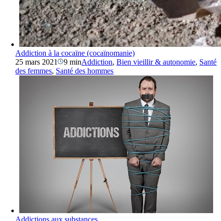
Addiction à la cocaïne (cocaïnomanie)
25 mars 2021
9 min
Addiction
,
Bien vieillir & autonomie
,
Santé
des femmes
,
Santé des hommes
Addictions aux substances