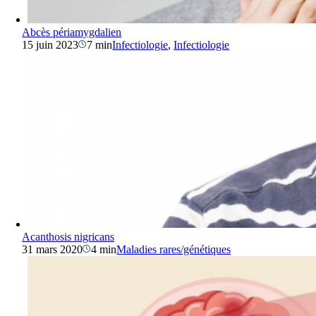
Abcès périamygdalien
15 juin 2023
7 min
Infectiologie
,
Infectiologie
Acanthosis nigricans
31 mars 2020
4 min
Maladies rares/génétiques