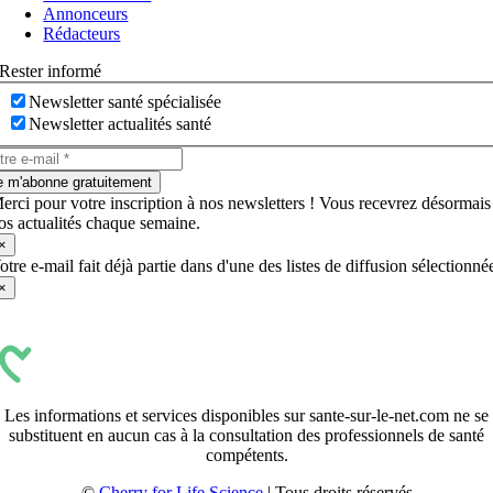
bascule
Annonceurs
Rédacteurs
Rester informé
Newsletter santé spécialisée
Newsletter actualités santé
e m'abonne gratuitement
erci pour votre inscription à nos newsletters ! Vous recevrez désormais
os actualités chaque semaine.
×
otre e-mail fait déjà partie dans d'une des listes de diffusion sélectionné
×
Les informations et services disponibles sur sante-sur-le-net.com ne se
substituent en aucun cas à la consultation des professionnels de santé
compétents.
©
Cherry for Life Science
| Tous droits réservés