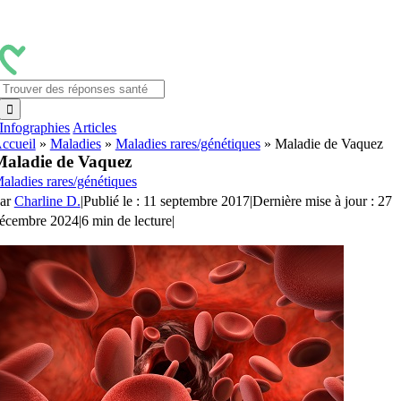
Passer
au
contenu
Rechercher:
Infographies
Articles
ccueil
»
Maladies
»
Maladies rares/génétiques
»
Maladie de Vaquez
aladie de Vaquez
aladies rares/génétiques
ar
Charline D.
|
Publié le : 11 septembre 2017
|
Dernière mise à jour : 27
écembre 2024
|
6 min de lecture
|