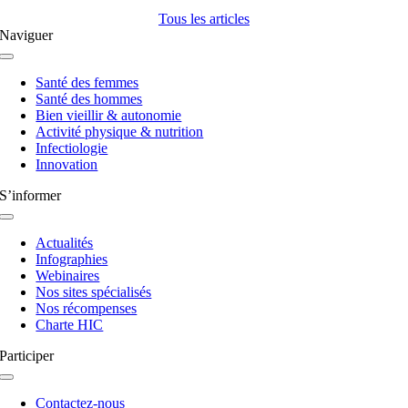
Tous les articles
Naviguer
Navigation
à
Santé des femmes
bascule
Santé des hommes
Bien vieillir & autonomie
Activité physique & nutrition
Infectiologie
Innovation
S’informer
Navigation
à
Actualités
bascule
Infographies
Webinaires
Nos sites spécialisés
Nos récompenses
Charte HIC
Participer
Navigation
à
Contactez-nous