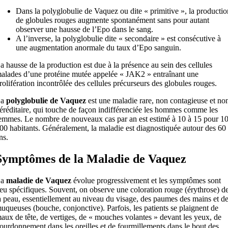
Dans la polyglobulie de Vaquez ou dite « primitive », la productio
de globules rouges augmente spontanément sans pour autant
observer une hausse de l’Epo dans le sang.
A l’inverse, la polyglobulie dite « secondaire » est consécutive à
une augmentation anormale du taux d’Epo sanguin.
a hausse de la production est due à la présence au sein des cellules
alades d’une protéine mutée appelée « JAK2 » entraînant une
rolifération incontrôlée des cellules précurseurs des globules rouges.
La
polyglobulie de Vaquez
est une maladie rare, non contagieuse et no
éréditaire, qui touche de façon indifférenciée les hommes comme les
emmes. Le nombre de nouveaux cas par an est estimé à 10 à 15 pour 1
00 habitants. Généralement, la maladie est diagnostiquée autour des 60
ns.
Symptômes de la Maladie de Vaquez
La
maladie de Vaquez
évolue progressivement et les symptômes sont
eu spécifiques. Souvent, on observe une coloration rouge (érythrose) d
a peau, essentiellement au niveau du visage, des paumes des mains et d
uqueuses (bouche, conjonctive). Parfois, les patients se plaignent de
aux de tête, de vertiges, de « mouches volantes » devant les yeux, de
ourdonnement dans les oreilles et de fourmillements dans le bout des