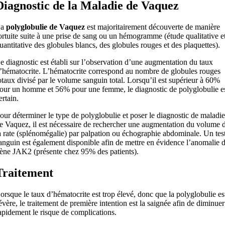
Diagnostic de la Maladie de Vaquez
La
polyglobulie de Vaquez
est majoritairement découverte de manière
ortuite suite à une prise de sang ou un hémogramme (étude qualitative e
uantitative des globules blancs, des globules rouges et des plaquettes).
e diagnostic est établi sur l’observation d’une augmentation du taux
’hématocrite. L’hématocrite correspond au nombre de globules rouges
otaux divisé par le volume sanguin total. Lorsqu’il est supérieur à 60%
our un homme et 56% pour une femme, le diagnostic de polyglobulie e
ertain.
our déterminer le type de polyglobulie et poser le diagnostic de maladie
e Vaquez, il est nécessaire de rechercher une augmentation du volume 
a rate (splénomégalie) par palpation ou échographie abdominale. Un tes
anguin est également disponible afin de mettre en évidence l’anomalie 
ène JAK2 (présente chez 95% des patients).
Traitement
orsque le taux d’hématocrite est trop élevé, donc que la polyglobulie es
évère, le traitement de première intention est la saignée afin de diminuer
apidement le risque de complications.