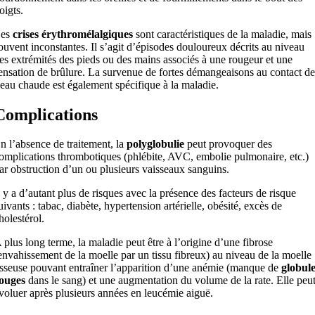
oigts.
es
crises érythromélalgiques
sont caractéristiques de la maladie, mais
ouvent inconstantes. Il s’agit d’épisodes douloureux décrits au niveau
es extrémités des pieds ou des mains associés à une rougeur et une
ensation de brûlure. La survenue de fortes démangeaisons au contact de
’eau chaude est également spécifique à la maladie.
Complications
n l’absence de traitement, la
polyglobulie
peut provoquer des
omplications thrombotiques (phlébite, AVC, embolie pulmonaire, etc.)
ar obstruction d’un ou plusieurs vaisseaux sanguins.
l y a d’autant plus de risques avec la présence des facteurs de risque
uivants : tabac, diabète, hypertension artérielle, obésité, excès de
holestérol.
 plus long terme, la maladie peut être à l’origine d’une fibrose
envahissement de la moelle par un tissu fibreux) au niveau de la moelle
sseuse pouvant entraîner l’apparition d’une anémie (manque de
globule
ouges
dans le sang) et une augmentation du volume de la rate. Elle peu
voluer après plusieurs années en leucémie aiguë.