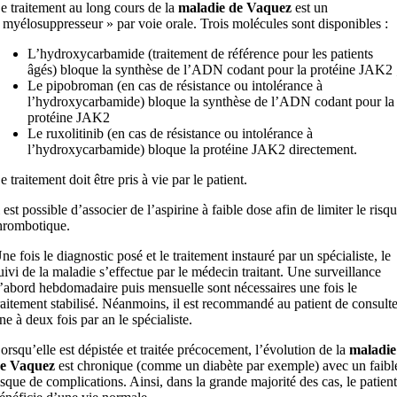
e traitement au long cours de la
maladie de Vaquez
est un
 myélosuppresseur » par voie orale. Trois molécules sont disponibles :
L’hydroxycarbamide (traitement de référence pour les patients
âgés) bloque la synthèse de l’ADN codant pour la protéine JAK2 
Le pipobroman (en cas de résistance ou intolérance à
l’hydroxycarbamide) bloque la synthèse de l’ADN codant pour la
protéine JAK2
Le ruxolitinib (en cas de résistance ou intolérance à
l’hydroxycarbamide) bloque la protéine JAK2 directement.
e traitement doit être pris à vie par le patient.
l est possible d’associer de l’aspirine à faible dose afin de limiter le risq
hrombotique.
ne fois le diagnostic posé et le traitement instauré par un spécialiste, le
uivi de la maladie s’effectue par le médecin traitant. Une surveillance
’abord hebdomadaire puis mensuelle sont nécessaires une fois le
raitement stabilisé. Néanmoins, il est recommandé au patient de consulte
ne à deux fois par an le spécialiste.
orsqu’elle est dépistée et traitée précocement, l’évolution de la
maladie
e Vaquez
est chronique (comme un diabète par exemple) avec un faibl
isque de complications. Ainsi, dans la grande majorité des cas, le patient