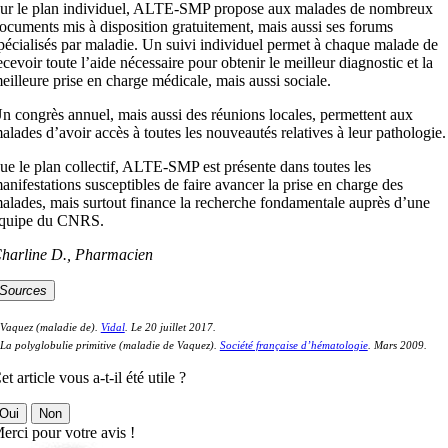
ur le plan individuel, ALTE-SMP propose aux malades de nombreux
ocuments mis à disposition gratuitement, mais aussi ses forums
pécialisés par maladie. Un suivi individuel permet à chaque malade de
ecevoir toute l’aide nécessaire pour obtenir le meilleur diagnostic et la
eilleure prise en charge médicale, mais aussi sociale.
n congrès annuel, mais aussi des réunions locales, permettent aux
alades d’avoir accès à toutes les nouveautés relatives à leur pathologie.
ue le plan collectif, ALTE-SMP est présente dans toutes les
anifestations susceptibles de faire avancer la prise en charge des
alades, mais surtout finance la recherche fondamentale auprès d’une
quipe du CNRS.
harline D., Pharmacien
Sources
 Vaquez (maladie de).
Vidal
. Le 20 juillet 2017.
 La polyglobulie primitive (maladie de Vaquez).
Société française d’hématologie
. Mars 2009.
et article vous a-t-il été utile ?
Oui
Non
erci pour votre avis !