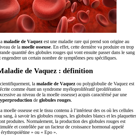
La
maladie de Vaquez
est une maladie rare qui prend son origine au
iveau de la
moelle osseuse
. En effet, cette dernière va produire en trop
rande quantité des globules rouges qui vont ensuite passer dans le sang
t engendrer un certain nombre de symptômes peu spécifiques.
Maladie de Vaquez : définition
cientifiquement, la
maladie de Vaquez
ou polyglobulie de Vaquez est
écrite comme étant un syndrome myéloprolifératif (prolifération
xcessive au niveau de la moelle osseuse) acquis caractérisé par une
yperproduction
de
globules rouges
.
a moelle osseuse est le tissu contenu à l’intérieur des os où les cellules
u sang, à savoir les globules rouges, les globules blancs et les plaquettes
ont produites. Normalement, la production des globules rouges est
timulée et contrôlée par un facteur de croissance hormonal appelé
 érythropoïétine » ou « Epo ».