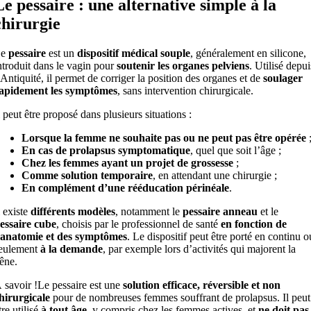
Le pessaire : une alternative simple à la
chirurgie
Le
pessaire
est un
dispositif médical souple
, généralement en silicone,
ntroduit dans le vagin pour
soutenir les organes pelviens
. Utilisé depui
’Antiquité, il permet de corriger la position des organes et de
soulager
apidement les symptômes
, sans intervention chirurgicale.
l peut être proposé dans plusieurs situations :
Lorsque la femme ne souhaite pas ou ne peut pas être opérée
En cas de prolapsus symptomatique
, quel que soit l’âge ;
Chez les femmes ayant un projet de grossesse
;
Comme solution temporaire
, en attendant une chirurgie ;
En complément d’une rééducation périnéale
.
l existe
différents modèles
, notamment le
pessaire anneau
et le
essaire cube
, choisis par le professionnel de santé
en fonction de
’anatomie et des symptômes
. Le dispositif peut être porté en continu o
eulement
à la demande
, par exemple lors d’activités qui majorent la
êne.
 savoir !
Le pessaire est une
solution efficace, réversible et non
hirurgicale
pour de nombreuses femmes souffrant de prolapsus. Il peut
tre utilisé
à tout âge
, y compris chez les femmes actives, et
ne doit pas