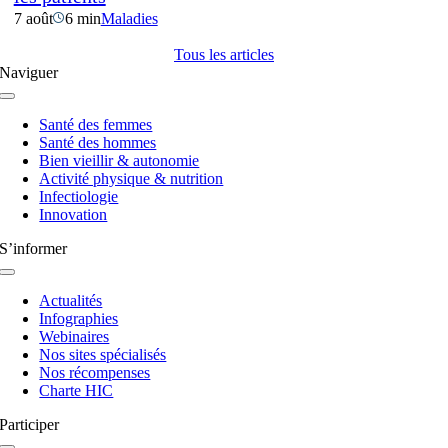
7 août
6 min
Maladies
Tous les articles
Naviguer
Navigation
à
Santé des femmes
bascule
Santé des hommes
Bien vieillir & autonomie
Activité physique & nutrition
Infectiologie
Innovation
S’informer
Navigation
à
Actualités
bascule
Infographies
Webinaires
Nos sites spécialisés
Nos récompenses
Charte HIC
Participer