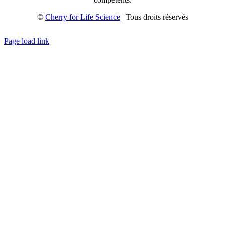
©
Cherry for Life Science
| Tous droits réservés
Créé avec
par
zakaru.studio
Page load link