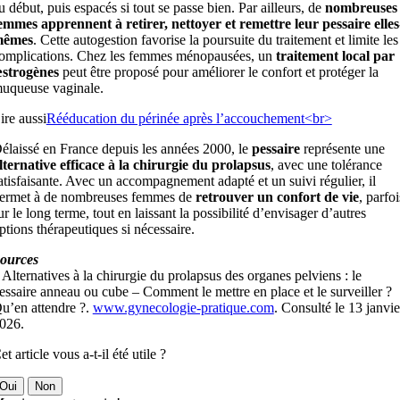
u début, puis espacés si tout se passe bien. Par ailleurs, de
nombreuses
emmes apprennent à retirer, nettoyer et remettre leur pessaire elles
êmes
. Cette autogestion favorise la poursuite du traitement et limite les
omplications. Chez les femmes ménopausées, un
traitement local par
strogènes
peut être proposé pour améliorer le confort et protéger la
uqueuse vaginale.
ire aussi
Rééducation du périnée après l’accouchement<br>
élaissé en France depuis les années 2000, le
pessaire
représente une
lternative efficace à la chirurgie du prolapsus
, avec une tolérance
atisfaisante. Avec un accompagnement adapté et un suivi régulier, il
ermet à de nombreuses femmes de
retrouver un confort de vie
, parfoi
ur le long terme, tout en laissant la possibilité d’envisager d’autres
ptions thérapeutiques si nécessaire.
ources
 Alternatives à la chirurgie du prolapsus des organes pelviens : le
essaire anneau ou cube – Comment le mettre en place et le surveiller ?
u’en attendre ?.
www.gynecologie-pratique.com
. Consulté le 13 janvie
026.
et article vous a-t-il été utile ?
Oui
Non