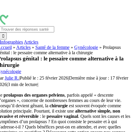
Passer
au
contenu
Rechercher:
Infographies
Articles
ccueil
»
Articles
»
Santé de la femme
»
Gynécologie
»
Prolapsus
énital : le pessaire comme alternative à la chirurgie
rolapsus génital : le pessaire comme alternative à la
hirurgie
ynécologie
ar
Julie R.
|
Publié le : 25 février 2026
|
Dernière mise à jour : 17 février
026
|
3 min de lecture
|
Le
prolapsus des organes pelviens
, parfois appelé « descente
’organes », concerne de nombreuses femmes au cours de leur vie.
orsqu’il devient gênant, la
chirurgie
est souvent évoquée comme
olution principale. Pourtant, il existe une
alternative simple, non
nvasive et réversible
: le
pessaire vaginal
. Quels sont les causes et les
ymptômes d’un prolapsus ? En quoi consiste le pessaire et à qui
’adresse-t-il ? Quels bénéfices peut-on en attendre, et avec quelles