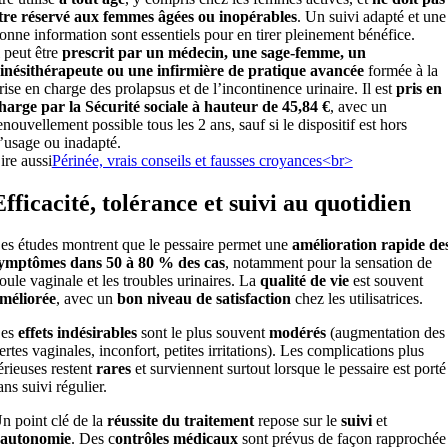
tre réservé aux femmes âgées ou inopérables
. Un suivi adapté et une
onne information sont essentiels pour en tirer pleinement bénéfice.
l peut être
prescrit par un médecin, une sage‐femme, un
inésithérapeute ou une infirmière de pratique avancée
formée à la
rise en charge des prolapsus et de l’incontinence urinaire. Il est
pris en
harge par la Sécurité sociale à hauteur de 45,84 €
, avec un
enouvellement possible tous les 2 ans, sauf si le dispositif est hors
’usage ou inadapté.
ire aussi
Périnée, vrais conseils et fausses croyances<br>
Efficacité, tolérance et suivi au quotidien
es études montrent que le pessaire permet une
amélioration rapide de
ymptômes dans 50 à 80 % des cas
, notamment pour la sensation de
oule vaginale et les troubles urinaires. La
qualité de vie
est souvent
méliorée
, avec un
bon niveau de satisfaction
chez les utilisatrices.
es
effets indésirables
sont le plus souvent
modérés
(augmentation des
ertes vaginales, inconfort, petites irritations). Les complications plus
érieuses restent
rares
et surviennent surtout lorsque le pessaire est porté
ans suivi régulier.
n point clé de la
réussite du traitement
repose sur le
suivi
et
autonomie
. Des c
ontrôles médicaux
sont prévus de façon rapprochée