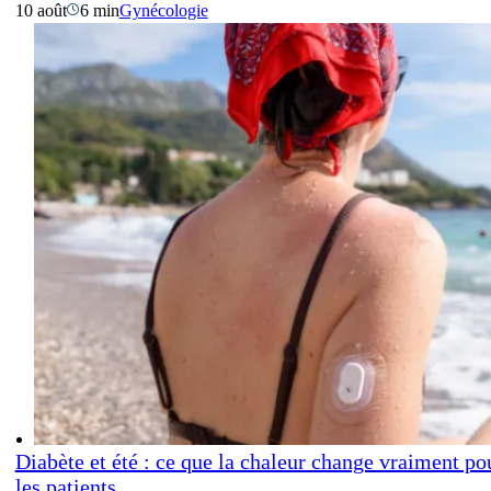
10 août
6 min
Gynécologie
Diabète et été : ce que la chaleur change vraiment po
les patients