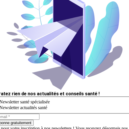
ratez rien de nos actualités et conseils santé !
Newsletter santé spécialisée
Newsletter actualités santé
bonne gratuitement
 pour votre inscription à nos newsletters ! Vous recevrez désormais nos