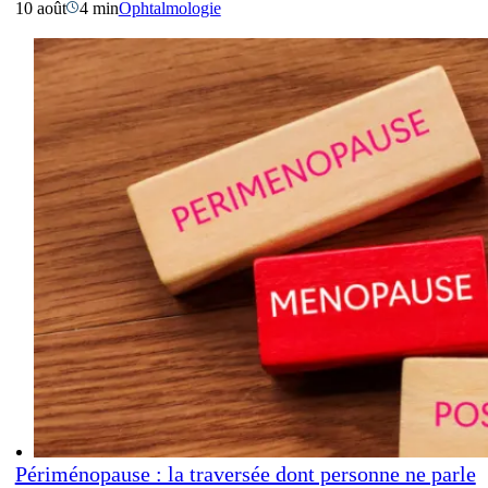
10 août
4 min
Ophtalmologie
Périménopause : la traversée dont personne ne parle