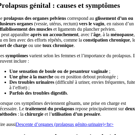
Prolapsus génital : causes et symptômes
Le
prolapsus des organes pelviens
correspond au
glissement d’un ou
lusieurs organes
(vessie, utérus, rectum)
vers le vagin
, en raison d’un
ffaiblissement des muscles
et ligaments du plancher pelvien.
l peut apparaître
après un accouchement
, avec l’
âge
, à la
ménopause
,
u en lien avec des efforts répétés, comme la
constipation chronique
, l
ort de charge
ou une
toux chronique
.
es
symptômes
varient selon les femmes et l’importance du prolapsus. I
euvent inclure :
Une sensation de boule ou de pesanteur vaginale
;
Une gêne à la marche
ou en position debout prolongée ;
Des troubles urinaires
(difficulté à uriner, envies fréquentes, fuit
à l’effort) ;
Parfois des troubles digestifs
.
orsque ces symptômes deviennent gênants, une prise en charge est
écessaire. Le
traitement du prolapsus
repose principalement sur
deux
éthodes
: la
chirurgie
et l’
utilisation d’un pessaire
.
ire aussi
Descente d’organes (prolapsus génito-urinaire)<br>