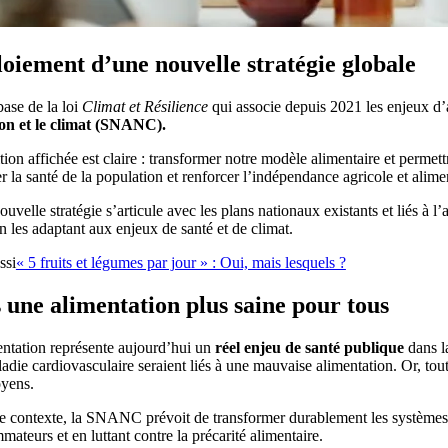
oiement d’une nouvelle stratégie globale
base de la loi
Climat et Résilience
qui associe depuis 2021 les enjeux d’
ion et le climat (SNANC).
ion affichée est claire : transformer notre modèle alimentaire et permet
r la santé de la population et renforcer l’indépendance agricole et alim
ouvelle stratégie s’articule avec les plans nationaux existants et liés à l
n les adaptant aux enjeux de santé et de climat.
ssi
« 5 fruits et légumes par jour » : Oui, mais lesquels ?
 une alimentation plus saine pour tous
entation représente aujourd’hui un
réel enjeu de santé publique
dans l
adie cardiovasculaire seraient liés à une mauvaise alimentation. Or, tou
oyens.
e contexte, la SNANC prévoit de transformer durablement les systèmes
ateurs et en luttant contre la précarité alimentaire.