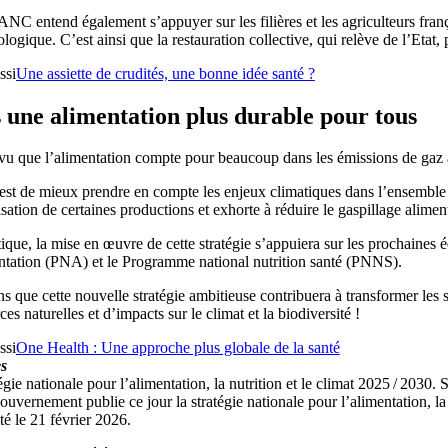
C entend également s’appuyer sur les filières et les agriculteurs franç
logique. C’est ainsi que la restauration collective, qui relève de l’Etat
ssi
Une assiette de crudités, une bonne idée santé ?
 une alimentation plus durable pour tous
 vu que l’alimentation compte pour beaucoup dans les émissions de gaz 
est de mieux prendre en compte les enjeux climatiques dans l’ensemble
isation de certaines productions et exhorte à réduire le gaspillage aliment
ique, la mise en œuvre de cette stratégie s’appuiera sur les prochaines é
entation (PNA) et le Programme national nutrition santé (PNNS).
 que cette nouvelle stratégie ambitieuse contribuera à transformer les
ces naturelles et d’impacts sur le climat et la biodiversité !
ssi
One Health : Une approche plus globale de la santé
s
égie nationale pour l’alimentation, la nutrition et le climat 2025 / 2030
uvernement publie ce jour la stratégie nationale pour l’alimentation, la 
é le 21 février 2026.