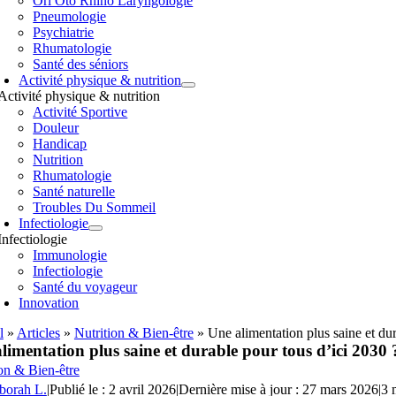
Orl Oto Rhino Laryngologie
Pneumologie
Psychiatrie
Rhumatologie
Santé des séniors
Activité physique & nutrition
Activité physique & nutrition
Activité Sportive
Douleur
Handicap
Nutrition
Rhumatologie
Santé naturelle
Troubles Du Sommeil
Infectiologie
Infectiologie
Immunologie
Infectiologie
Santé du voyageur
Innovation
l
»
Articles
»
Nutrition & Bien-être
»
Une alimentation plus saine et dur
limentation plus saine et durable pour tous d’ici 2030 
on & Bien-être
borah L.
|
Publié le : 2 avril 2026
|
Dernière mise à jour : 27 mars 2026
|
3 