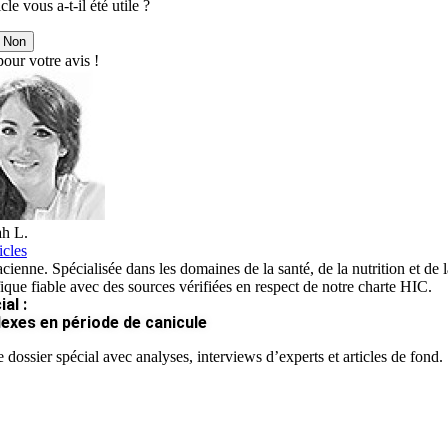
cle vous a-t-il été utile ?
Non
our votre avis !
h L.
icles
ienne. Spécialisée dans les domaines de la santé, de la nutrition et de la
fique fiable avec des sources vérifiées en respect de notre charte HIC.
al :
lexes en période de canicule
 dossier spécial avec analyses, interviews d’experts et articles de fond.