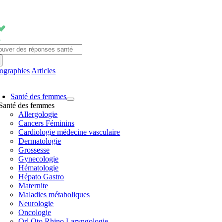
Passer
au
contenu
chercher:
fographies
Articles
avigation
Santé des femmes
ascule
Santé des femmes
Allergologie
Cancers Féminins
Cardiologie médecine vasculaire
Dermatologie
Grossesse
Gynecologie
Hématologie
Hépato Gastro
Maternite
Maladies métaboliques
Neurologie
Oncologie
Orl Oto Rhino Laryngologie