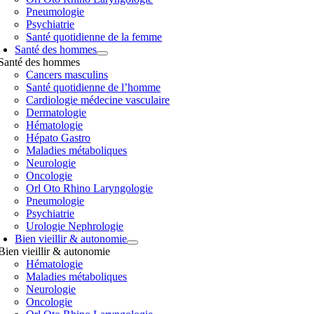
Pneumologie
Psychiatrie
Santé quotidienne de la femme
Santé des hommes
Santé des hommes
Cancers masculins
Santé quotidienne de l’homme
Cardiologie médecine vasculaire
Dermatologie
Hématologie
Hépato Gastro
Maladies métaboliques
Neurologie
Oncologie
Orl Oto Rhino Laryngologie
Pneumologie
Psychiatrie
Urologie Nephrologie
Bien vieillir & autonomie
Bien vieillir & autonomie
Hématologie
Maladies métaboliques
Neurologie
Oncologie