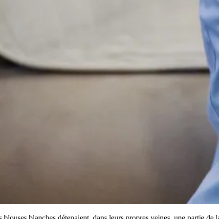
es blouses blanches détenaient, dans leurs propres veines, une partie de l