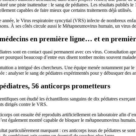
loré une piste inattendue : le sang de pédiatres. Les résultats publiés l
ellement capables de faire mieux que certains traitements déjà utilisés.
année, le Virus respiratoire syncytial (VRS) infecte de nombreux enfants
sons. À ses côtés circule aussi le Métapneumovirus humain, un virus d
médecins en première ligne… et en premièr
iatres sont en contact quasi permanent avec ces virus. Consultation aprè
uer pourquoi beaucoup d’entre eux disent tomber moins souvent malades
ntuition a intrigué des chercheurs. Une équipe menée notamment par le 
ée : analyser le sang de pédiatres expérimentés pour y débusquer des an
pédiatres, 56 anticorps prometteurs
entifiques ont étudié les échantillons sanguins de dix pédiatres exerçan
ts dirigés contre le VRS.
icorps ont ensuite été reproduits artificiellement en laboratoire afin d’e
s’est également montré capable de bloquer le métapneumovirus humain.
ltat particulièrement marquant : ces anticorps issus de pédiatres se son
, ils semblaient agir contre un éventail de souches plus large.