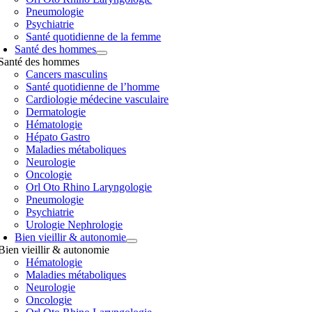
Pneumologie
Psychiatrie
Santé quotidienne de la femme
Santé des hommes
Santé des hommes
Cancers masculins
Santé quotidienne de l’homme
Cardiologie médecine vasculaire
Dermatologie
Hématologie
Hépato Gastro
Maladies métaboliques
Neurologie
Oncologie
Orl Oto Rhino Laryngologie
Pneumologie
Psychiatrie
Urologie Nephrologie
Bien vieillir & autonomie
Bien vieillir & autonomie
Hématologie
Maladies métaboliques
Neurologie
Oncologie