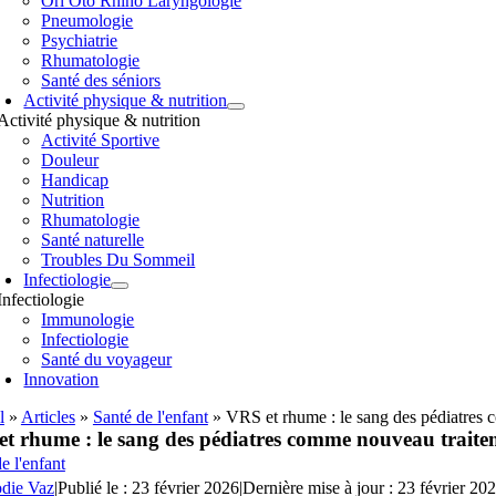
Orl Oto Rhino Laryngologie
Pneumologie
Psychiatrie
Rhumatologie
Santé des séniors
Activité physique & nutrition
Activité physique & nutrition
Activité Sportive
Douleur
Handicap
Nutrition
Rhumatologie
Santé naturelle
Troubles Du Sommeil
Infectiologie
Infectiologie
Immunologie
Infectiologie
Santé du voyageur
Innovation
l
»
Articles
»
Santé de l'enfant
»
VRS et rhume : le sang des pédiatres
t rhume : le sang des pédiatres comme nouveau traite
e l'enfant
odie Vaz
|
Publié le : 23 février 2026
|
Dernière mise à jour : 23 février 20