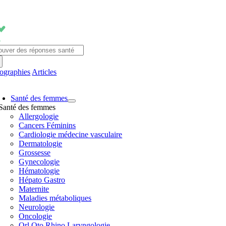
Passer
au
contenu
chercher:
fographies
Articles
avigation
Santé des femmes
ascule
Santé des femmes
Allergologie
Cancers Féminins
Cardiologie médecine vasculaire
Dermatologie
Grossesse
Gynecologie
Hématologie
Hépato Gastro
Maternite
Maladies métaboliques
Neurologie
Oncologie
Orl Oto Rhino Laryngologie