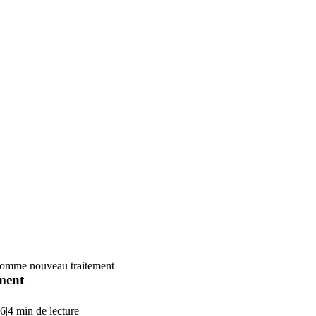
 comme nouveau traitement
ment
26
|
4 min de lecture
|