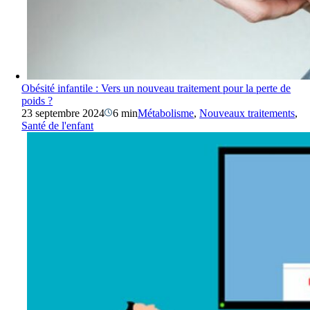
Obésité infantile : Vers un nouveau traitement pour la perte de
poids ?
23 septembre 2024
6 min
Métabolisme
,
Nouveaux traitements
,
Santé de l'enfant