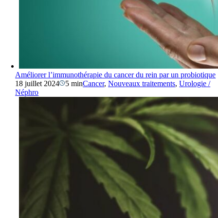
Améliorer l’immunothérapie du cancer du rein par un probiotique
18 juillet 2024
5 min
Cancer
,
Nouveaux traitements
,
Urologie /
Néphro