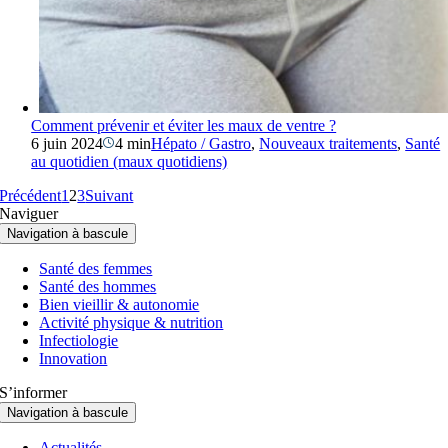
Comment prévenir et éviter les maux de ventre ?
6 juin 2024
4 min
Hépato / Gastro
,
Nouveaux traitements
,
Santé
au quotidien (maux quotidiens)
Précédent
1
2
3
Suivant
Naviguer
Navigation à bascule
Santé des femmes
Santé des hommes
Bien vieillir & autonomie
Activité physique & nutrition
Infectiologie
Innovation
S’informer
Navigation à bascule
Actualités