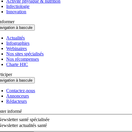
Activité physique & nutrition
Infectiologie
Innovation
informer
avigation à bascule
Actualités
Infographies
Webinaires
Nos sites spécialisés
Nos récompenses
Charte HIC
ticiper
avigation à bascule
Contactez-nous
Annonceurs
Rédacteurs
ster informé
ewsletter santé spécialisée
ewsletter actualités santé