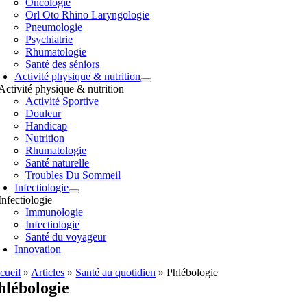
Oncologie
Orl Oto Rhino Laryngologie
Pneumologie
Psychiatrie
Rhumatologie
Santé des séniors
Activité physique & nutrition
Activité physique & nutrition
Activité Sportive
Douleur
Handicap
Nutrition
Rhumatologie
Santé naturelle
Troubles Du Sommeil
Infectiologie
Infectiologie
Immunologie
Infectiologie
Santé du voyageur
Innovation
cueil
»
Articles
»
Santé au quotidien
»
Phlébologie
hlébologie