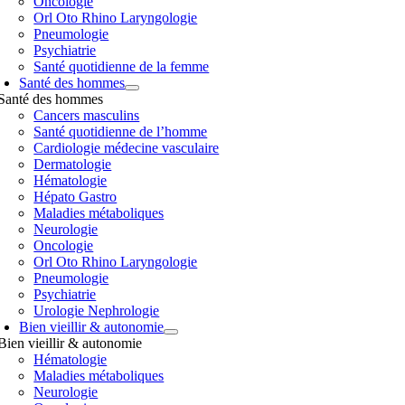
Oncologie
Orl Oto Rhino Laryngologie
Pneumologie
Psychiatrie
Santé quotidienne de la femme
Santé des hommes
Santé des hommes
Cancers masculins
Santé quotidienne de l’homme
Cardiologie médecine vasculaire
Dermatologie
Hématologie
Hépato Gastro
Maladies métaboliques
Neurologie
Oncologie
Orl Oto Rhino Laryngologie
Pneumologie
Psychiatrie
Urologie Nephrologie
Bien vieillir & autonomie
Bien vieillir & autonomie
Hématologie
Maladies métaboliques
Neurologie