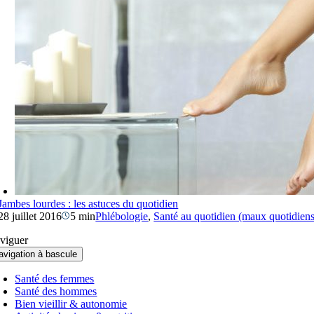
Jambes lourdes : les astuces du quotidien
28 juillet 2016
5 min
Phlébologie
,
Santé au quotidien (maux quotidiens
viguer
avigation à bascule
Santé des femmes
Santé des hommes
Bien vieillir & autonomie