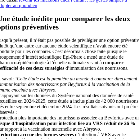
dopter au quotidien
Une étude inédite pour comparer les deux
options préventives
usqu’à présent, il n’était pas possible de privilégier une option préventi
lutôt qu’une autre car aucune étude scientifique n’avait encore été
onduite pour les comparer. C’est désormais chose faite puisque le
roupement d’intérêt scientifique Epi-Phare a mené une étude de
harmaco-épidémiologie à l’échelle nationale visant à
comparer
’efficacité de ces deux stratégies
d’immunisation des nourrissons.
 savoir !
Cette étude est la première au monde à comparer directement
’immunisation des nourrissons par Beyfortus à la vaccination de la
emme enceinte avec Abrysvo.
’appuyant sur les données du Système national des données de santé
ecueillies en 2024-2025, cette étude a inclus plus de 42 000 nourrissons
és entre septembre et décembre 2024. Les résultats suivants ont pu être
bservés :
rotection plus importante des nourrissons associée au Beyfortus avec u
isque d’hospitalisation pour infection liée au VRS réduit de 26 %
ar rapport à la vaccination maternelle avec Abrysvo.
éduction accrue des formes sévères
d’infection à VRS avec le