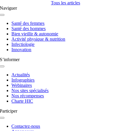
Tous les articles
Naviguer
Navigation
à
Santé des femmes
bascule
Santé des hommes
Bien vieillir & autonomie
Activité physique & nutrition
Infectiologie
Innovation
S’informer
Navigation
à
Actualités
bascule
Infographies
Webinaires
Nos sites spécialisés
Nos récompenses
Charte HIC
Participer
Navigation
à
Contactez-nous
bascule