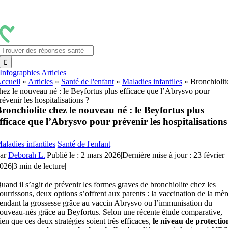
Passer
au
contenu
Rechercher:
Infographies
Articles
ccueil
»
Articles
»
Santé de l'enfant
»
Maladies infantiles
»
Bronchiolit
hez le nouveau né : le Beyfortus plus efficace que l’Abrysvo pour
révenir les hospitalisations ?
ronchiolite chez le nouveau né : le Beyfortus plus
fficace que l’Abrysvo pour prévenir les hospitalisations
?
aladies infantiles
Santé de l'enfant
ar
Deborah L.
|
Publié le : 2 mars 2026
|
Dernière mise à jour : 23 février
026
|
3 min de lecture
|
uand il s’agit de prévenir les formes graves de bronchiolite chez les
ourrissons, deux options s’offrent aux parents : la vaccination de la mèr
endant la grossesse grâce au vaccin Abrysvo ou l’immunisation du
ouveau-nés grâce au Beyfortus. Selon une récente étude comparative,
ien que ces deux stratégies soient très efficaces,
le niveau de protectio