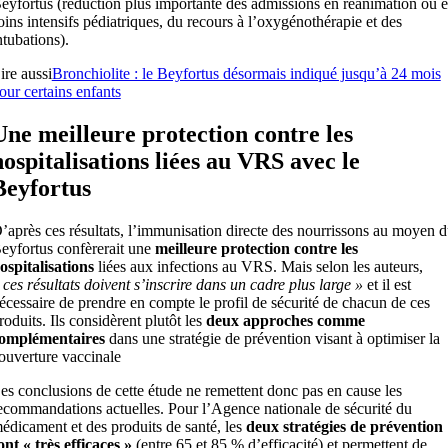
eyfortus (réduction plus importante des admissions en réanimation ou 
oins intensifs pédiatriques, du recours à l’oxygénothérapie et des
ntubations).
ire aussi
Bronchiolite : le Beyfortus désormais indiqué jusqu’à 24 mois
our certains enfants
Une meilleure protection contre les
hospitalisations liées au VRS avec le
Beyfortus
’après ces résultats, l’immunisation directe des nourrissons au moyen 
eyfortus confèrerait une
meilleure protection contre les
ospitalisations
liées aux infections au VRS. Mais selon les auteurs,
 ces résultats doivent s’inscrire dans un cadre plus large »
et il est
écessaire de prendre en compte le profil de sécurité de chacun de ces
roduits. Ils considèrent plutôt les
deux approches comme
omplémentaires
dans une stratégie de prévention visant à optimiser la
ouverture vaccinale
es conclusions de cette étude ne remettent donc pas en cause les
ecommandations actuelles. Pour l’Agence nationale de sécurité du
édicament et des produits de santé, les
deux stratégies de prévention
ont « très efficaces »
(entre 65 et 85 % d’efficacité) et permettent de