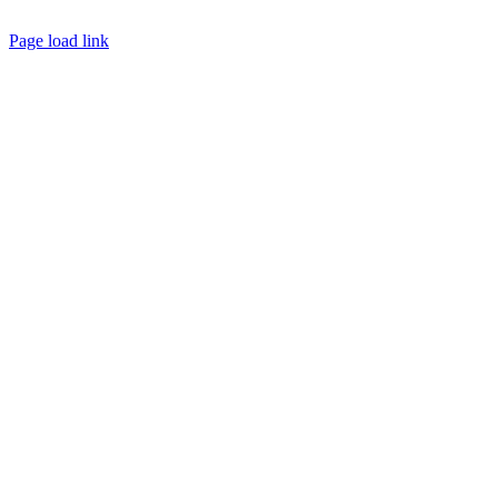
Créé avec
par
zakaru.studio
Page load link