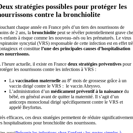
Deux stratégies possibles pour protéger les
nourrissons contre la bronchiolite
ouchant chaque année en France près d’un tiers des nourrissons de
oins de 2 ans, la
bronchiolite
peut se révéler potentiellement grave ch
es enfants à risque comme les nouveau–nés ou les prématurés. Le virus
espiratoire syncytial (VRS) responsable de cette infection est en effet trè
ontagieux et constitue
l’une des principales causes d’hospitalisation
es nourrissons.
 l’heure actuelle, il existe en France
deux stratégies préventives
pour
rotéger les nourrissons contre les infections à VRS :
e
La
vaccination maternelle
au 8
mois de grossesse grâce à un
vaccin dirigé contre le VRS : le vaccin Abrysvo.
L’administration d’un
médicament préventif à la naissance
du
bébé, en général avant de quitter la maternité. Il s’agit d’un
anticorps monoclonal dirigé spécifiquement contre le VRS et
appelé Beyfortus.
rès efficaces, ces deux stratégies permettent de réduire significativemen
es hospitalisations pour bronchiolite des nourrissons.
ire aussi
Prévenir les infections chez l’enfant : les gestes simples à