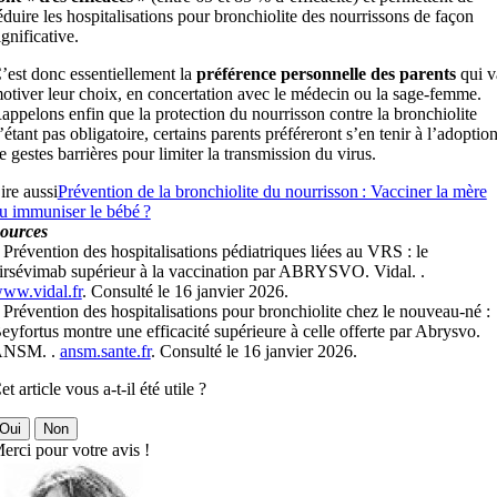
éduire les hospitalisations pour bronchiolite des nourrissons de façon
ignificative.
’est donc essentiellement la
préférence personnelle des parents
qui v
otiver leur choix, en concertation avec le médecin ou la sage-femme.
appelons enfin que la protection du nourrisson contre la bronchiolite
’étant pas obligatoire, certains parents préféreront s’en tenir à l’adoptio
e gestes barrières pour limiter la transmission du virus.
ire aussi
Prévention de la bronchiolite du nourrisson : Vacciner la mère
u immuniser le bébé ?
ources
 Prévention des hospitalisations pédiatriques liées au VRS : le
irsévimab supérieur à la vaccination par ABRYSVO. Vidal. .
ww.vidal.fr
. Consulté le 16 janvier 2026.
 Prévention des hospitalisations pour bronchiolite chez le nouveau-né :
eyfortus montre une efficacité supérieure à celle offerte par Abrysvo.
NSM. .
ansm.sante.fr
. Consulté le 16 janvier 2026.
et article vous a-t-il été utile ?
Oui
Non
erci pour votre avis !