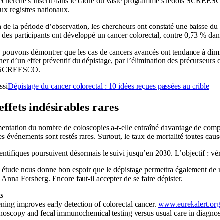
echerche s’inscrit dans le cadre du vaste programme suédois SCREESCO, 
ux registres nationaux.
n de la période d’observation, les chercheurs ont constaté une baisse d
des participants ont développé un cancer colorectal, contre 0,73 % dan
pouvons démontrer que les cas de cancers avancés ont tendance à diminue
er d’un effet préventif du dépistage, par l’élimination des précurseurs 
t SCREESCO.
ssi
Dépistage du cancer colorectal : 10 idées reçues passées au crible
effets indésirables rares
ntation du nombre de coloscopies a-t-elle entraîné davantage de compli
s événements sont restés rares. Surtout, le taux de mortalité toutes caus
entifiques poursuivent désormais le suivi jusqu’en 2030. L’objectif : véri
 étude nous donne bon espoir que le dépistage permettra également de ré
 Anna Forsberg. Encore faut-il accepter de se faire dépister.
s
ning improves early detection of colorectal cancer.
www.eurekalert.org
noscopy and fecal immunochemical testing versus usual care in diagnos