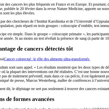
’un des cancers les plus fréquents en France et en Europe. Et pourtant, dé
e, publiée le 20 février dans la revue Nature Medicine, apporte un nou
n sont les plus élevées.
ar des chercheurs de l’Institut Karolinska et de l’Université d’Uppsala,
opulation, puis réparti en trois groupes : coloscopie d’emblée, test imm
cipe est simple. Dans le groupe « coloscopie primaire », les participant
me année. Si au moins un test révélait la présence de sang (à partir de 
ntage de cancers détectés tôt
ssi
Cancer colorectal : le rôle des aliments ultra-transformés
ultats sont sans appel. « Les résultats montrent que les deux types de
 où la plupart des interventions ont été réalisées. C’est une bonne nouv
e pas de traitement préventif, mais dans ce cas précis, il est également
qué de presse, Marcus Westerberg, maître de conférences à l’université
nt dit, le dépistage ne sert pas seulement à trouver des cancers existant
s de formes avancées