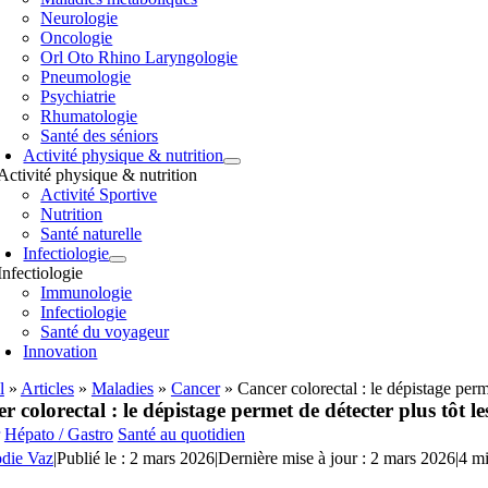
Neurologie
Oncologie
Orl Oto Rhino Laryngologie
Pneumologie
Psychiatrie
Rhumatologie
Santé des séniors
Activité physique & nutrition
Activité physique & nutrition
Activité Sportive
Nutrition
Santé naturelle
Infectiologie
Infectiologie
Immunologie
Infectiologie
Santé du voyageur
Innovation
l
»
Articles
»
Maladies
»
Cancer
»
Cancer colorectal : le dépistage perm
r colorectal : le dépistage permet de détecter plus tôt l
Hépato / Gastro
Santé au quotidien
odie Vaz
|
Publié le : 2 mars 2026
|
Dernière mise à jour : 2 mars 2026
|
4 mi