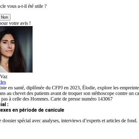
cle vous a-t-il été utile ?
Non
our votre avis !
 Vaz
cles
iste en santé, diplômée du CFPJ en 2023, Élodie, explore les empreintes 
ns au chevet des patients avant de troquer son stéthoscope contre un car
 pas à celle des Hommes. Carte de presse numéro 143067
al :
lexes en période de canicule
 dossier spécial avec analyses, interviews d’experts et articles de fond.