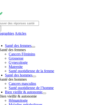
Passer
au
contenu
chercher:
fographies
Articles
avigation
Santé des femmes
ascule
Santé des femmes
Cancers Féminins
Grossesse
Gynecologie
Maternite
Santé quotidienne de la femme
Santé des hommes
Santé des hommes
Cancers masculins
Santé quotidienne de l’homme
Bien vieillir & autonomie
Bien vieillir & autonomie
Hématologie
Maladies métaboliques