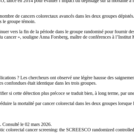
lancé en 2014 pour évaluer l’impact du dépistage sur la mortalité à lo
u nombre de cancers colorectaux avancés dans les deux groupes dépistés. 
s le groupe témoin.
r vers la fin de la période dans le groupe randomisé pour fournir des é
du cancer », souligne Anna Forsberg, maître de conférences à l’Institut 
cations ? Les chercheurs ont observé une légère hausse des saignements
es confondues était identique dans les trois groupes.
fier si cette détection plus précoce se traduit bien, à long terme, par un
duire la mortalité par cancer colorectal dans les deux groupes lorsque 
. Consulté le 02 mars 2026.
tic colorectal cancer screening: the SCREESCO randomized controlled 