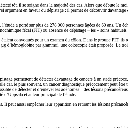
tecté tôt, il se soigne dans la majorité des cas. Alors que débute le moi
vel argument en faveur du dépistage : il permet de découvrir davantage 
 l’étude a porté sur plus de 278 000 personnes âgées de 60 ans. Un échan
unochimique fécal (FIT) ou absence de dépistage – les « soins habituels 
s étaient convoqués pour un examen du côlon. Dans le groupe FIT, ils réal
10 µg d’hémoglobine par gramme), une coloscopie était proposée. Le troi
 dépistage permettent de détecter davantage de cancers à un stade préco
elle car, le plus souvent, un cancer diagnostiqué précocement peut être 
 possible de détecter et d’enlever les adénomes – des lésions précancéreu
 d’Uppsala et auteur principal de l’étude.
s. Il peut aussi empêcher leur apparition en retirant les lésions précancé