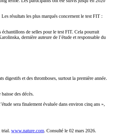
ng terme. Les participants ont été suivis jusqu’en 2020
Les résultats les plus marqués concernent le test FIT :
chantillons de selles pour le test FIT. Cela pourrait
Karolinska, dernière auteure de l’étude et responsable du
 digestifs et des thromboses, surtout la première année.
e baisse des décès.
l’étude sera finalement évaluée dans environ cinq ans »,
trial.
www.nature.com
. Consulté le 02 mars 2026.