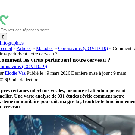
Passer
au
contenu
Rechercher:
Infographies
ccueil
»
Articles
»
Maladies
»
Coronavirus (COVID-19)
»
Comment l
irus perturbent notre cerveau ?
omment les virus perturbent notre cerveau ?
oronavirus (COVID-19)
ar
Elodie Vaz
|
Publié le : 9 mars 2026
|
Dernière mise à jour : 9 mars
026
|
3 min de lecture
|
près certaines infections virales, mémoire et attention peuvent
aciller. Une vaste analyse de 931 études révèle comment notre
ystème immunitaire pourrait, malgré lui, troubler le fonctionnemen
u cerveau.