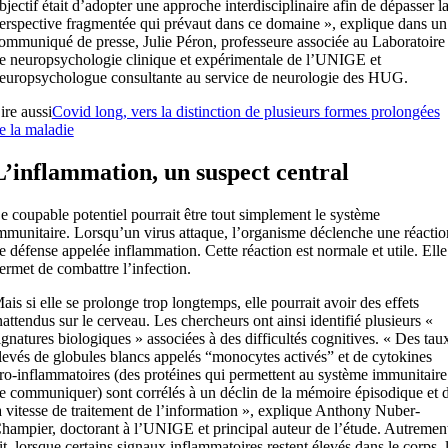
bjectif était d’adopter une approche interdisciplinaire afin de dépasser l
erspective fragmentée qui prévaut dans ce domaine », explique dans un
ommuniqué de presse, Julie Péron, professeure associée au Laboratoire
e neuropsychologie clinique et expérimentale de l’UNIGE et
europsychologue consultante au service de neurologie des HUG.
ire aussi
Covid long, vers la distinction de plusieurs formes prolongées
e la maladie
L’inflammation, un suspect central
e coupable potentiel pourrait être tout simplement le système
mmunitaire. Lorsqu’un virus attaque, l’organisme déclenche une réactio
e défense appelée inflammation. Cette réaction est normale et utile. Elle
ermet de combattre l’infection.
ais si elle se prolonge trop longtemps, elle pourrait avoir des effets
nattendus sur le cerveau. Les chercheurs ont ainsi identifié plusieurs «
ignatures biologiques » associées à des difficultés cognitives. « Des tau
levés de globules blancs appelés “monocytes activés” et de cytokines
ro-inflammatoires (des protéines qui permettent au système immunitaire
e communiquer) sont corrélés à un déclin de la mémoire épisodique et 
a vitesse de traitement de l’information », explique Anthony Nuber-
hampier, doctorant à l’UNIGE et principal auteur de l’étude. Autremen
it, lorsque certains signaux inflammatoires restent élevés dans le corps, 