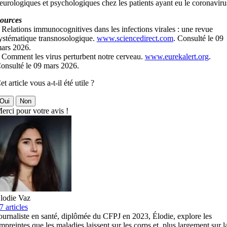
eurologiques et psychologiques chez les patients ayant eu le coronaviru
ources
 Relations immunocognitives dans les infections virales : une revue
ystématique transnosologique.
www.sciencedirect.com
. Consulté le 09
ars 2026.
 Comment les virus perturbent notre cerveau.
www.eurekalert.org
.
onsulté le 09 mars 2026.
et article vous a-t-il été utile ?
Oui
Non
erci pour votre avis !
lodie Vaz
7 articles
ournaliste en santé, diplômée du CFPJ en 2023, Élodie, explore les
mpreintes que les maladies laissent sur les corps et, plus largement sur l