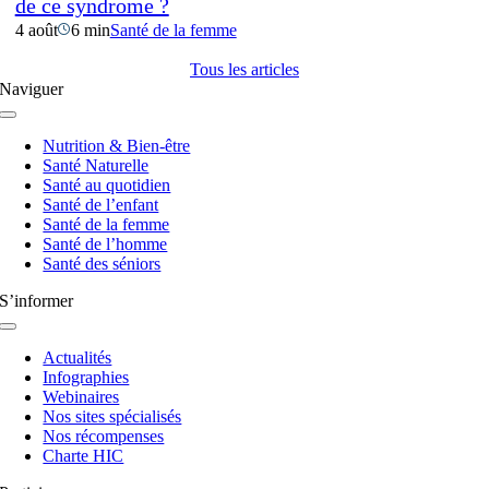
de ce syndrome ?
4 août
6 min
Santé de la femme
Tous les articles
Naviguer
Navigation
à
Nutrition & Bien-être
bascule
Santé Naturelle
Santé au quotidien
Santé de l’enfant
Santé de la femme
Santé de l’homme
Santé des séniors
S’informer
Navigation
à
Actualités
bascule
Infographies
Webinaires
Nos sites spécialisés
Nos récompenses
Charte HIC