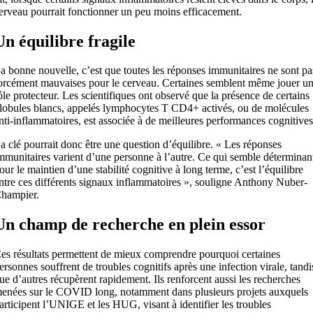
erveau pourrait fonctionner un peu moins efficacement.
Un équilibre fragile
a bonne nouvelle, c’est que toutes les réponses immunitaires ne sont pa
orcément mauvaises pour le cerveau. Certaines semblent même jouer u
ôle protecteur. Les scientifiques ont observé que la présence de certains
lobules blancs, appelés lymphocytes T CD4+ activés, ou de molécules
nti-inflammatoires, est associée à de meilleures performances cognitives
a clé pourrait donc être une question d’équilibre. « Les réponses
mmunitaires varient d’une personne à l’autre. Ce qui semble déterminan
our le maintien d’une stabilité cognitive à long terme, c’est l’équilibre
ntre ces différents signaux inflammatoires », souligne Anthony Nuber-
hampier.
Un champ de recherche en plein essor
es résultats permettent de mieux comprendre pourquoi certaines
ersonnes souffrent de troubles cognitifs après une infection virale, tandi
ue d’autres récupèrent rapidement. Ils renforcent aussi les recherches
enées sur le COVID long, notamment dans plusieurs projets auxquels
articipent l’UNIGE et les HUG, visant à identifier les troubles