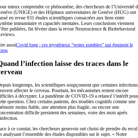
our mieux comprendre ce phénomène, des chercheurs de l’Université 
enève (UNIGE) et des Hôpitaux universitaires de Genève (HUG) ont
assé en revue 931 études scientifiques consacrées aux liens entre
ystème immunitaire et capacités mentales. Leurs conclusions viennent
’être publiées, fin février dans la revue Neuroscience & Biobehavioral
eviews.
ire aussi
Covid long : ces mystérieux “restes zombies” qui épuisent le
orps
Quand l’infection laisse des traces dans le
cerveau
epuis longtemps, les scientifiques soupçonnent que certaines infections
euvent affecter le cerveau. Pourtant, les mécanismes restent encore
ifficiles à décrypter. La pandémie de COVID-19 a relancé l’intérêt pou
ette question. Chez certains patients, des troubles cognitifs comme une
émoire moins fiable, une attention plus fragile, ou encore une
oncentration difficile persistent des semaines, voire des mois après
’infection.
ace à ce constat, les chercheurs genevois ont choisi de prendre du recul
n analysant l’ensemble des études disponibles sur le sujet. « Notre