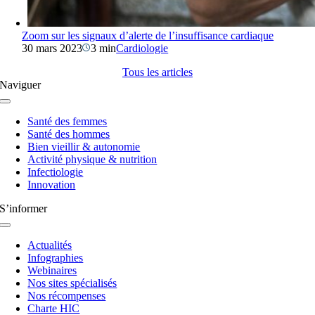
Zoom sur les signaux d’alerte de l’insuffisance cardiaque
30 mars 2023
3 min
Cardiologie
Tous les articles
Naviguer
Navigation
à
Santé des femmes
bascule
Santé des hommes
Bien vieillir & autonomie
Activité physique & nutrition
Infectiologie
Innovation
S’informer
Navigation
à
Actualités
bascule
Infographies
Webinaires
Nos sites spécialisés
Nos récompenses
Charte HIC