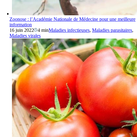
Zoonose : l’Académie Nationale de Médecine pour une meilleure
information
16 juin 2022
4 min
Maladies infectieuses
,
Maladies parasitaires
,
Maladies virales