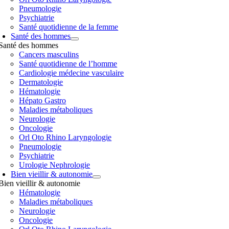
Pneumologie
Psychiatrie
Santé quotidienne de la femme
Santé des hommes
Santé des hommes
Cancers masculins
Santé quotidienne de l’homme
Cardiologie médecine vasculaire
Dermatologie
Hématologie
Hépato Gastro
Maladies métaboliques
Neurologie
Oncologie
Orl Oto Rhino Laryngologie
Pneumologie
Psychiatrie
Urologie Nephrologie
Bien vieillir & autonomie
Bien vieillir & autonomie
Hématologie
Maladies métaboliques
Neurologie
Oncologie