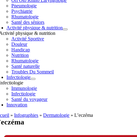
Orl Oto Rhino Laryngologie
Pneumologie
Psychiatrie
Rhumatologie
Santé des séniors
Activité physique & nutrition
Activité physique & nutrition
Activité Sportive
Douleur
Handicap
Nutrition
Rhumatologie
Santé naturelle
Troubles Du Sommeil
Infectiologie
Infectiologie
Immunologie
Infectiologie
Santé du voyageur
Innovation
cueil
»
Infographies
»
Dermatologie
»
L’eczéma
’eczéma