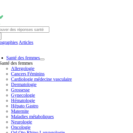
Passer
au
contenu
chercher:
fographies
Articles
avigation
Santé des femmes
ascule
Santé des femmes
Allergologie
Cancers Féminins
Cardiologie médecine vasculaire
Dermatologie
Grossesse
Gynecologie
Hématologie
Hépato Gastro
Maternite
Maladies métaboliques
Neurologie
Oncologie
Orl Oto Rhino Laryngologie