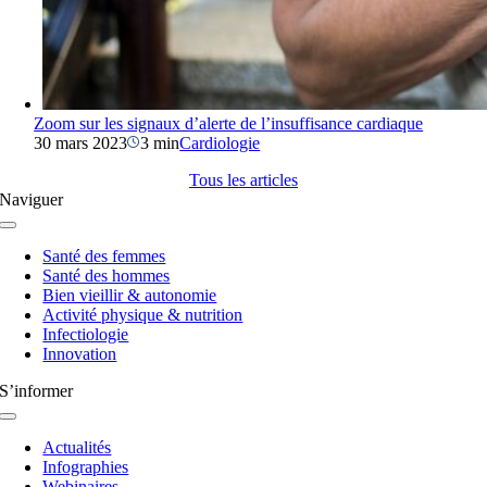
Zoom sur les signaux d’alerte de l’insuffisance cardiaque
30 mars 2023
3 min
Cardiologie
Tous les articles
Naviguer
Navigation
à
Santé des femmes
bascule
Santé des hommes
Bien vieillir & autonomie
Activité physique & nutrition
Infectiologie
Innovation
S’informer
Navigation
à
Actualités
bascule
Infographies
Webinaires