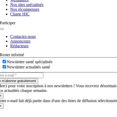
Nos sites spécialisés
Nos récompenses
Charte HIC
Participer
Navigation
à
Contactez-nous
bascule
Annonceurs
Rédacteurs
Rester informé
Newsletter santé spécialisée
Newsletter actualités santé
e m'abonne gratuitement
erci pour votre inscription à nos newsletters ! Vous recevrez désormais
os actualités chaque semaine.
×
otre e-mail fait déjà partie dans d'une des listes de diffusion sélectionné
×