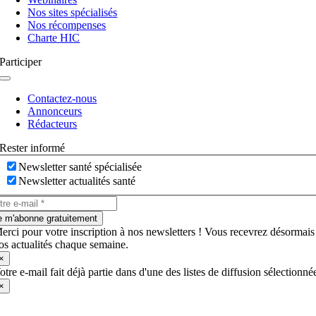
Nos sites spécialisés
Nos récompenses
Charte HIC
Participer
Navigation
à
Contactez-nous
bascule
Annonceurs
Rédacteurs
Rester informé
Newsletter santé spécialisée
Newsletter actualités santé
e m'abonne gratuitement
erci pour votre inscription à nos newsletters ! Vous recevrez désormais
os actualités chaque semaine.
×
otre e-mail fait déjà partie dans d'une des listes de diffusion sélectionné
×