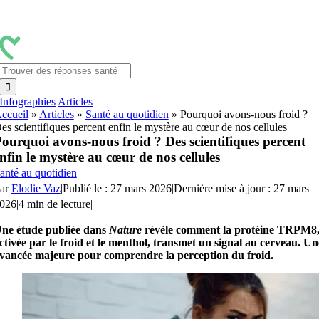
Passer
au
contenu
Rechercher:
Infographies
Articles
ccueil
»
Articles
»
Santé au quotidien
»
Pourquoi avons-nous froid ?
es scientifiques percent enfin le mystère au cœur de nos cellules
ourquoi avons-nous froid ? Des scientifiques percent
nfin le mystère au cœur de nos cellules
anté au quotidien
ar
Elodie Vaz
|
Publié le : 27 mars 2026
|
Dernière mise à jour : 27 mars
026
|
4 min de lecture
|
ne étude publiée dans
Nature
révèle comment la protéine TRPM8
ctivée par le froid et le menthol, transmet un signal au cerveau. Un
vancée majeure pour comprendre la perception du froid.