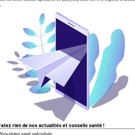
.
ratez rien de nos actualités et conseils santé !
Newsletter santé spécialisée