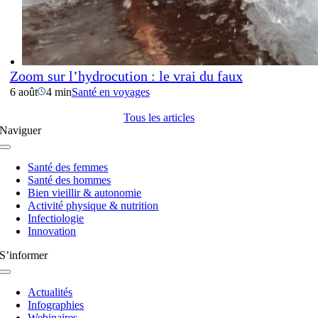
Zoom sur l’hydrocution : le vrai du faux
6 août
4 min
Santé en voyages
Tous les articles
Naviguer
Navigation
à
Santé des femmes
bascule
Santé des hommes
Bien vieillir & autonomie
Activité physique & nutrition
Infectiologie
Innovation
S’informer
Navigation
à
Actualités
bascule
Infographies
Webinaires