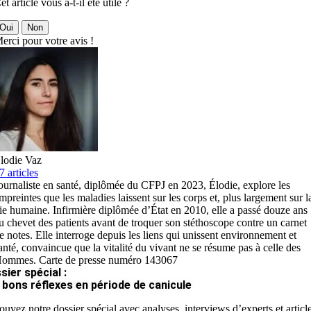
et article vous a-t-il été utile ?
Oui
Non
erci pour votre avis !
lodie Vaz
7 articles
ournaliste en santé, diplômée du CFPJ en 2023, Élodie, explore les
mpreintes que les maladies laissent sur les corps et, plus largement sur l
ie humaine. Infirmière diplômée d’État en 2010, elle a passé douze ans
u chevet des patients avant de troquer son stéthoscope contre un carnet
e notes. Elle interroge depuis les liens qui unissent environnement et
anté, convaincue que la vitalité du vivant ne se résume pas à celle des
ommes. Carte de presse numéro 143067
sier spécial :
 bons réflexes en période de canicule
ouvez notre dossier spécial avec analyses, interviews d’experts et articl