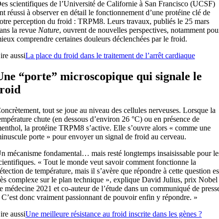
es scientifiques de l’Université de Californie à San Francisco (UCSF)
nt réussi à observer en détail le fonctionnement d’une protéine clé de
otre perception du froid : TRPM8. Leurs travaux, publiés le 25 mars
ans la revue
Nature
, ouvrent de nouvelles perspectives, notamment pou
ieux comprendre certaines douleurs déclenchées par le froid.
ire aussi
La place du froid dans le traitement de l’arrêt cardiaque
Une “porte” microscopique qui signale le
froid
oncrètement, tout se joue au niveau des cellules nerveuses. Lorsque la
empérature chute (en dessous d’environ 26 °C) ou en présence de
enthol, la protéine TRPM8 s’active. Elle s’ouvre alors « comme une
inuscule porte » pour envoyer un signal de froid au cerveau.
n mécanisme fondamental… mais resté longtemps insaisissable pour le
cientifiques. « Tout le monde veut savoir comment fonctionne la
étection de température, mais il s’avère que répondre à cette question es
rès complexe sur le plan technique », explique David Julius, prix Nobel
e médecine 2021 et co-auteur de l’étude dans un communiqué de press
 C’est donc vraiment passionnant de pouvoir enfin y répondre. »
ire aussi
Une meilleure résistance au froid inscrite dans les gènes ?