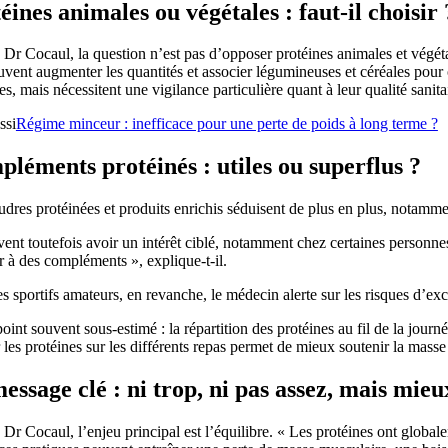
éines animales ou végétales : faut-il choisir 
 Dr Cocaul, la question n’est pas d’opposer protéines animales et végéta
uvent augmenter les quantités et associer légumineuses et céréales pour o
es, mais nécessitent une vigilance particulière quant à leur qualité sanita
ssi
Régime minceur : inefficace pour une perte de poids à long terme ?
léments protéinés : utiles ou superflus ?
dres protéinées et produits enrichis séduisent de plus en plus, notammen
vent toutefois avoir un intérêt ciblé, notamment chez certaines personne
r à des compléments », explique-t-il.
s sportifs amateurs, en revanche, le médecin alerte sur les risques d’exc
oint souvent sous-estimé : la répartition des protéines au fil de la jou
r les protéines sur les différents repas permet de mieux soutenir la mas
essage clé : ni trop, ni pas assez, mais mieu
 Dr Cocaul, l’enjeu principal est l’équilibre. « Les protéines ont globale