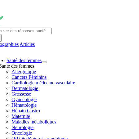
Passer
au
contenu
chercher:
fographies
Articles
avigation
Santé des femmes
ascule
Santé des femmes
Allergologie
Cancers Féminins
Cardiologie médecine vasculaire
Dermatologie
Grossesse
Gynecologie
Hématologie
Hépato Gastro
Maternite
Maladies métaboliques
Neurologie
Oncologie
Orl Oto Rhino Laryngologie