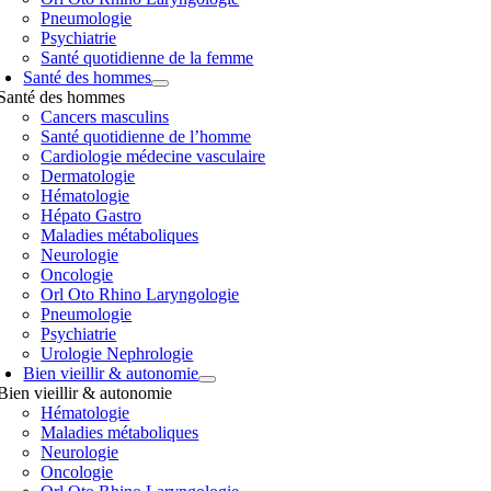
Pneumologie
Psychiatrie
Santé quotidienne de la femme
Santé des hommes
Santé des hommes
Cancers masculins
Santé quotidienne de l’homme
Cardiologie médecine vasculaire
Dermatologie
Hématologie
Hépato Gastro
Maladies métaboliques
Neurologie
Oncologie
Orl Oto Rhino Laryngologie
Pneumologie
Psychiatrie
Urologie Nephrologie
Bien vieillir & autonomie
Bien vieillir & autonomie
Hématologie
Maladies métaboliques
Neurologie
Oncologie