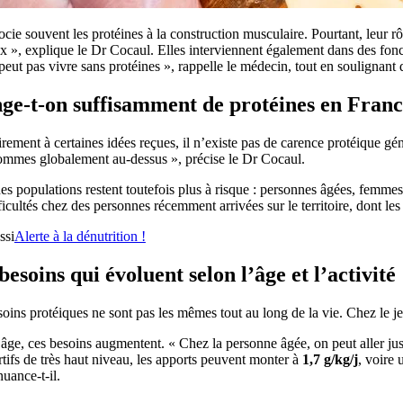
cie souvent les protéines à la construction musculaire. Pourtant, leur rô
 », explique le Dr Cocaul. Elles interviennent également dans des fonct
eut pas vivre sans protéines », rappelle le médecin, tout en soulignant 
e-t-on suffisamment de protéines en Franc
rement à certaines idées reçues, il n’existe pas de carence protéique 
ommes globalement au-dessus », précise le Dr Cocaul.
es populations restent toutefois plus à risque : personnes âgées, femmes e
ficultés chez des personnes récemment arrivées sur le territoire, dont les
ssi
Alerte à la dénutrition !
besoins qui évoluent selon l’âge et l’activité
oins protéiques ne sont pas les mêmes tout au long de la vie. Chez le jeu
âge, ces besoins augmentent. « Chez la personne âgée, on peut aller j
rtifs de très haut niveau, les apports peuvent monter à
1,7 g/kg/j
, voire 
nuance-t-il.