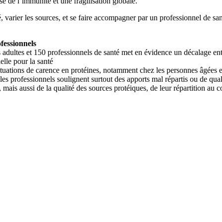
e de l’immunité et une fragilisation globale.
vité, varier les sources, et se faire accompagner par un professionnel de 
ofessionnels
ltes et 150 professionnels de santé met en évidence un décalage entre 
elle pour la santé
uations de carence en protéines, notamment chez les personnes âgées et 
s professionnels soulignent surtout des apports mal répartis ou de qual
, mais aussi de la qualité des sources protéiques, de leur répartition au 