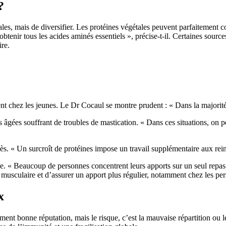
?
les, mais de diversifier. Les protéines végétales peuvent parfaitement co
btenir tous les acides aminés essentiels », précise-t-il. Certaines source
ire.
t chez les jeunes. Le Dr Cocaul se montre prudent : « Dans la majorité de
s âgées souffrant de troubles de mastication. « Dans ces situations, on p
ès. « Un surcroît de protéines impose un travail supplémentaire aux reins
rnée. « Beaucoup de personnes concentrent leurs apports sur un seul repa
se musculaire et d’assurer un apport plus régulier, notamment chez les pe
x
ment bonne réputation, mais le risque, c’est la mauvaise répartition ou le