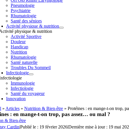
Orl Oto Rhino Laryngologie
Pneumologie
Psychiatrie
Rhumatologie
Santé des séniors
Activité physique & nutrition
Activité physique & nutrition
Activité Sportive
Douleur
Handicap
Nutrition
Rhumatologie
Santé naturelle
Troubles Du Sommeil
Infectiologie
Infectiologie
Immunologie
Infectiologie
Santé du voyageur
Innovation
l
»
Articles
»
Nutrition & Bien-être
»
Protéines : en mange-t-on trop, 
ines : en mange-t-on trop, pas assez… ou mal ?
on & Bien-être
ggy Cardin
|
Publié le : 19 février 2026
|
Dernière mise à jour : 19 mai 20