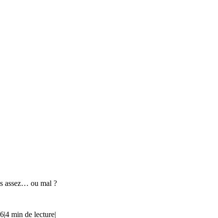
pas assez… ou mal ?
26
|
4 min de lecture
|