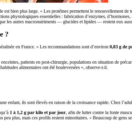
le est bien plus large. « Les protéines permettent le renouvellement de 
ions physiologiques essentielles : fabrication d’enzymes, d’hormones, d
que les autres macronutriments — glucides et lipides — restent eux aussi
e ?
généralisée en France. « Les recommandations sont d’environ
0,83 g de p
nceintes, patients en post-chirurgie, populations en situation de précarit
 habitudes alimentaires ont été bouleversées », observe-t-il.
ne enfant, ils sont élevés en raison de la croissance rapide. Chez l’adult
usqu’à
1 à 1,2 g par kilo et par jour
, afin de lutter contre la fonte muscu
un peu plus, mais ces profils restent minoritaires. « Beaucoup de gens se 