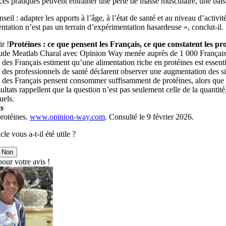
ces pratiques peuvent entraîner une perte de masse musculaire, une baiss
seil : adapter les apports à l’âge, à l’état de santé et au niveau d’acti
ntation n’est pas un terrain d’expérimentation hasardeuse », conclut-il.
r !
Protéines : ce que pensent les Français, ce que constatent les pr
de Meatlab Charal avec Opinion Way menée auprès de 1 000 Français adu
des Français estiment qu’une alimentation riche en protéines est essenti
des professionnels de santé déclarent observer une augmentation des sit
des Français pensent consommer suffisamment de protéines, alors que le
ultats rappellent que la question n’est pas seulement celle de la quantité
uels.
s
protéines.
www.opinion-way.com
. Consulté le 9 février 2026.
cle vous a-t-il été utile ?
Non
our votre avis !