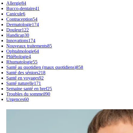
Allergie
84
Bucco-dentaire
41
Canicule
6
Contraception
54
Dermatologie
174
Douleur
122
Handicap
30
Innovations
174
Nouveaux traitements
85
Ophtalmologie
64
Phlébologie
4
Rhumatologie
55
Santé au quotidien (maux quotidiens)
858
Santé des séniors
218
Santé en voyages
92
Santé naturelle
171
Semaine santé en bref
25
Troubles du sommeil
90
Urgences
60