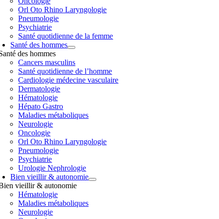
Oncologie
Orl Oto Rhino Laryngologie
Pneumologie
Psychiatrie
Santé quotidienne de la femme
Santé des hommes
Santé des hommes
Cancers masculins
Santé quotidienne de l’homme
Cardiologie médecine vasculaire
Dermatologie
Hématologie
Hépato Gastro
Maladies métaboliques
Neurologie
Oncologie
Orl Oto Rhino Laryngologie
Pneumologie
Psychiatrie
Urologie Nephrologie
Bien vieillir & autonomie
Bien vieillir & autonomie
Hématologie
Maladies métaboliques
Neurologie