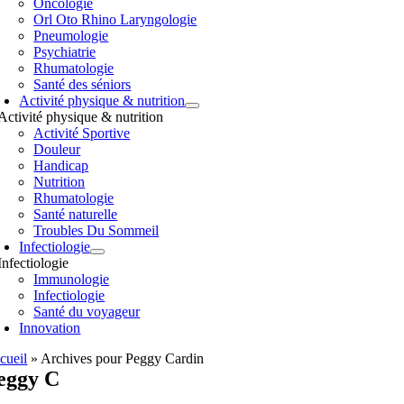
Oncologie
Orl Oto Rhino Laryngologie
Pneumologie
Psychiatrie
Rhumatologie
Santé des séniors
Activité physique & nutrition
Activité physique & nutrition
Activité Sportive
Douleur
Handicap
Nutrition
Rhumatologie
Santé naturelle
Troubles Du Sommeil
Infectiologie
Infectiologie
Immunologie
Infectiologie
Santé du voyageur
Innovation
cueil
»
Archives pour Peggy Cardin
eggy C