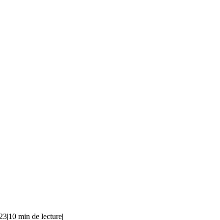
023
|
10 min de lecture
|