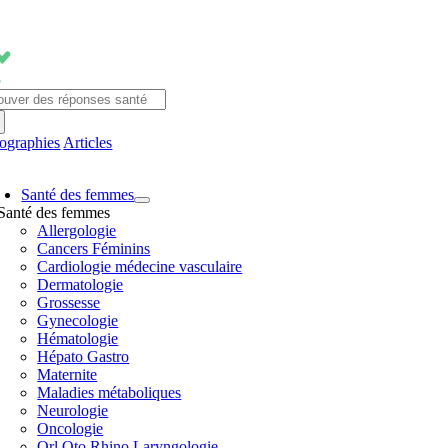
Passer
au
contenu
chercher:
fographies
Articles
avigation
Santé des femmes
ascule
Santé des femmes
Allergologie
Cancers Féminins
Cardiologie médecine vasculaire
Dermatologie
Grossesse
Gynecologie
Hématologie
Hépato Gastro
Maternite
Maladies métaboliques
Neurologie
Oncologie
Orl Oto Rhino Laryngologie