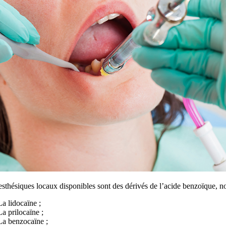
sthésiques locaux disponibles sont des dérivés de l’acide benzoïque, 
La lidocaïne ;
La prilocaïne ;
La benzocaïne ;