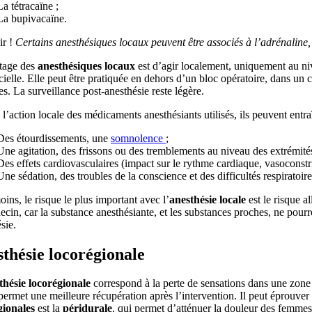
La tétracaïne ;
La bupivacaïne.
r !
Certains anesthésiques locaux peuvent être associés à l’adrénaline, 
tage des
anesthésiques locaux
est d’agir localement, uniquement au niv
cielle. Elle peut être pratiquée en dehors d’un bloc opératoire, dans un 
es. La surveillance post-anesthésie reste légère.
l’action locale des médicaments anesthésiants utilisés, ils peuvent entr
Des étourdissements, une
somnolence
;
Une agitation, des frissons ou des tremblements au niveau des extrémités
Des effets cardiovasculaires (impact sur le rythme cardiaque, vasoconstr
Une sédation, des troubles de la conscience et des difficultés respiratoir
ns, le risque le plus important avec l’
anesthésie
locale
est le risque a
cin, car la substance anesthésiante, et les substances proches, ne pourron
sie.
thésie locorégionale
thésie
locorégionale
correspond à la perte de sensations dans une zone 
permet une meilleure récupération après l’intervention. Il peut éprouv
gionales
est la
péridurale
, qui permet d’atténuer la douleur des femmes