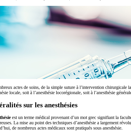
reux actes de soins, de la simple suture à l’intervention chirurgicale 
hésie locale, soit à l’anesthésie locorégionale, soit à l’anesthésie génér
ralités sur les anesthésies
thésie
est un terme médical provenant d’un mot grec signifiant la faculté
euses. La mise au point des techniques d’anesthésie a largement révolution
d’hui, de nombreux actes médicaux sont pratiqués sous anesthésie.