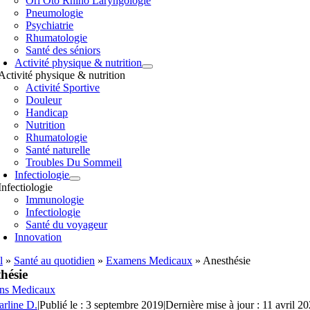
Orl Oto Rhino Laryngologie
Pneumologie
Psychiatrie
Rhumatologie
Santé des séniors
Activité physique & nutrition
Activité physique & nutrition
Activité Sportive
Douleur
Handicap
Nutrition
Rhumatologie
Santé naturelle
Troubles Du Sommeil
Infectiologie
Infectiologie
Immunologie
Infectiologie
Santé du voyageur
Innovation
l
»
Santé au quotidien
»
Examens Medicaux
»
Anesthésie
hésie
ns Medicaux
arline D.
|
Publié le : 3 septembre 2019
|
Dernière mise à jour : 11 avril 2