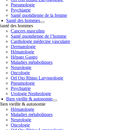
Pneumologie
Psychiatrie
Santé quotidienne de la femme
Santé des hommes
Santé des hommes
Cancers masculins
Santé quotidienne de l’homme
Cardiologie médecine vasculaire
Dermatologie
Hématologie
Hépato Gastro
Maladies métaboliques
Neurologie
Oncologie
Orl Oto Rhino Laryngologie
Pneumologie
Psychiatrie
Urologie Nephrologie
Bien vieillir & autonomie
Bien vieillir & autonomie
Hématologie
Maladies métaboliques
Neurologie
Oncologie