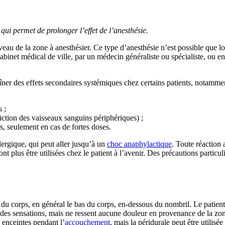
qui permet de prolonger l’effet de l’anesthésie.
eau de la zone à anesthésier. Ce type d’anesthésie n’est possible que lo
cabinet médical de ville, par un médecin généraliste ou spécialiste, ou e
aîner des effets secondaires systémiques chez certains patients, notammen
 ;
iction des vaisseaux sanguins périphériques) ;
es, seulement en cas de fortes doses.
llergique, qui peut aller jusqu’à un
choc anaphylactique
. Toute réaction 
t plus être utilisées chez le patient à l’avenir. Des précautions particul
du corps, en général le bas du corps, en-dessous du nombril. Le patient 
er des sensations, mais ne ressent aucune douleur en provenance de la z
 enceintes pendant l’
accouchement
, mais la péridurale peut être utilis