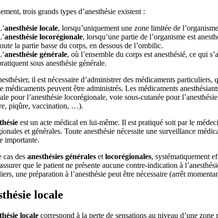
ement, trois grands types d’anesthésie existent :
L’
anesthésie
locale
, lorsqu’uniquement une zone limitée de l’organisme e
L’
anesthésie
locorégionale
, lorsqu’une partie de l’organisme est anesth
toute la partie basse du corps, en dessous de l’ombilic.
L’
anesthésie
générale
, où l’ensemble du corps est anesthésié, ce qui s
pratiquent sous anesthésie générale.
esthésier, il est nécessaire d’administrer des médicaments particuliers,
e médicaments peuvent être administrés. Les médicaments anesthésiants s
ale pour l’anesthésie locorégionale, voie sous-cutanée pour l’anesthésie 
e, piqûre, vaccination, …).
thésie
est un acte médical en lui-même. Il est pratiqué soit par le médeci
ionales et générales. Toute anesthésie nécessite une surveillance médical
re importante.
e cas des
anesthésies générales
et
locorégionales
, systématiquement eff
assurer que le patient ne présente aucune contre-indication à l’anesthés
liers, une préparation à l’anesthésie peut être nécessaire (arrêt momen
thésie locale
thésie
locale
correspond à la perte de sensations au niveau d’une zone re