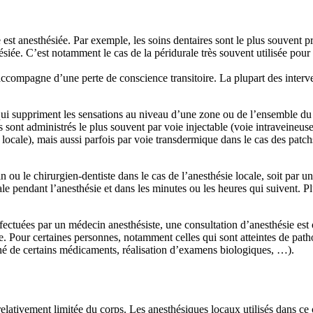
st anesthésiée. Par exemple, les soins dentaires sont le plus souvent pr
ésiée. C’est notamment le cas de la péridurale très souvent utilisée pour
’accompagne d’une perte de conscience transitoire. La plupart des interve
 qui suppriment les sensations au niveau d’une zone ou de l’ensemble du 
ont administrés le plus souvent par voie injectable (voie intraveineuse
locale), mais aussi parfois par voie transdermique dans le cas des patchs
n ou le chirurgien-dentiste dans le cas de l’anesthésie locale, soit par 
e pendant l’anesthésie et dans les minutes ou les heures qui suivent. Pl
ectuées par un médecin anesthésiste, une consultation d’anesthésie est o
ie. Pour certaines personnes, notamment celles qui sont atteintes de pat
tané de certains médicaments, réalisation d’examens biologiques, …).
lativement limitée du corps. Les anesthésiques locaux utilisés dans ce c