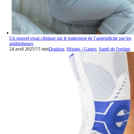
Un nouvel essai clinique sur le traitement de l’appendicite par les
antibiotiques
24 avril 2025
5 min
Douleur
,
Hépato / Gastro
,
Santé de l'enfant