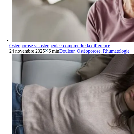
Ostéoporose vs ostéopénie : comprendre la différence
24 novembre 2025
6 min
Douleur
,
Ostéoporose
,
Rhumatologie