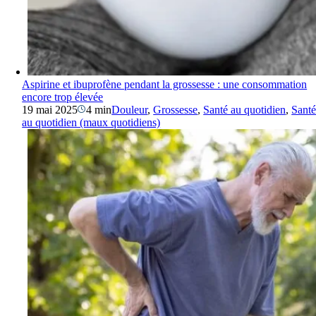
Aspirine et ibuprofène pendant la grossesse : une consommation
encore trop élevée
19 mai 2025
4 min
Douleur
,
Grossesse
,
Santé au quotidien
,
Sant
au quotidien (maux quotidiens)