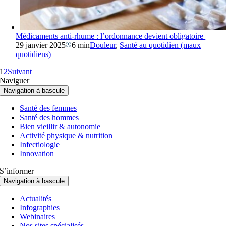
Médicaments anti-rhume : l’ordonnance devient obligatoire
29 janvier 2025
6 min
Douleur
,
Santé au quotidien (maux
quotidiens)
1
2
Suivant
Naviguer
Navigation à bascule
Santé des femmes
Santé des hommes
Bien vieillir & autonomie
Activité physique & nutrition
Infectiologie
Innovation
S’informer
Navigation à bascule
Actualités
Infographies
Webinaires
Nos sites spécialisés