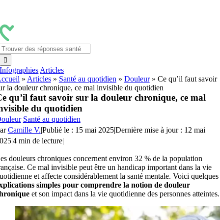
Passer
au
contenu
Rechercher:
Infographies
Articles
ccueil
»
Articles
»
Santé au quotidien
»
Douleur
»
Ce qu’il faut savoir
ur la douleur chronique, ce mal invisible du quotidien
e qu’il faut savoir sur la douleur chronique, ce mal
nvisible du quotidien
ouleur
Santé au quotidien
ar
Camille V.
|
Publié le : 15 mai 2025
|
Dernière mise à jour : 12 mai
025
|
4 min de lecture
|
es douleurs chroniques concernent environ 32 % de la population
rançaise. Ce mal invisible peut être un handicap important dans la vie
uotidienne et affecte considérablement la santé mentale. Voici quelques
xplications simples pour comprendre la notion de douleur
hronique
et son impact dans la vie quotidienne des personnes atteintes.