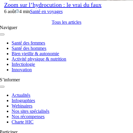
Zoom sur l’hydrocution : le vrai du faux
6 août
4 min
Santé en voyages
Tous les articles
Naviguer
Navigation
à
Santé des femmes
bascule
Santé des hommes
Bien vieillir & autonomie
Activité physique & nutrition
Infectiologie
Innovation
S’informer
Navigation
à
Actualités
bascule
Infographies
Webinaires
Nos sites spécialisés
Nos récompenses
Charte HIC
Participer