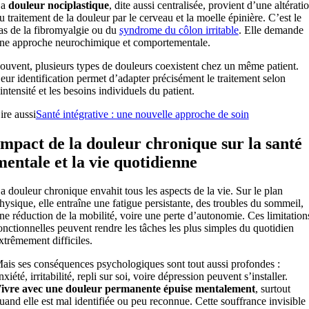
La
douleur nociplastique
, dite aussi centralisée, provient d’une altérati
u traitement de la douleur par le cerveau et la moelle épinière. C’est le
as de la fibromyalgie ou du
syndrome du côlon irritable
. Elle demande
ne approche neurochimique et comportementale.
ouvent, plusieurs types de douleurs coexistent chez un même patient.
eur identification permet d’adapter précisément le traitement selon
’intensité et les besoins individuels du patient.
ire aussi
Santé intégrative : une nouvelle approche de soin
Impact de la douleur chronique sur la santé
mentale et la vie quotidienne
a douleur chronique envahit tous les aspects de la vie. Sur le plan
hysique, elle entraîne une fatigue persistante, des troubles du sommeil,
ne réduction de la mobilité, voire une perte d’autonomie. Ces limitation
onctionnelles peuvent rendre les tâches les plus simples du quotidien
xtrêmement difficiles.
ais ses conséquences psychologiques sont tout aussi profondes :
nxiété, irritabilité, repli sur soi, voire dépression peuvent s’installer.
ivre avec une douleur permanente épuise mentalement
, surtout
uand elle est mal identifiée ou peu reconnue. Cette souffrance invisible