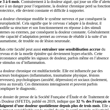
e 3 à 6 mois
. Contrairement à la douleur aiguë, qui joue un rôle d’alert
ace à un danger pour l’organisme, la douleur chronique perd sa fonctio
rotectrice, elle devient constante et difficile à supporter.
a douleur chronique modifie le système nerveux et par conséquent la
europlasticité. Cela signifie que le cerveau s’adapte à la douleur, il
odifie sa structure et son fonctionnement en réponse à des stimuli
nternes ou externes, par conséquent la douleur constante. Généralement
ette capacité d’adaptation permet au cerveau de rétablir à la suite d’un
raumatisme, de trouble ou de lésion neuronale.
ais cette faculté peut aussi
entraîner une sensibilisation accrue
du
erveau et de la moelle épinière qui deviennent hyper-réactifs. Cette
irconstance amplifie les signaux de douleur, parfois même en l’absence
e stimulus ou d’inflammation.
a douleur chronique est multifactorielle. Elle est influencée par des
acteurs biologiques (inflammation, traumatisme physique, lésions
erveuses), psychologiques (anxiété, dépression) et sociaux (isolement,
tress au travail). Ces dimensions interagissent et peuvent parfois
ompliquer le diagnostic.
e dossier de presse de la Société Française d’Étude et de Traitement de
a Douleur (SFETD), publié en 2019, indique que
32 % des Français s
laignent d’une douleur quotidienne depuis plus de trois mois
. Elle 