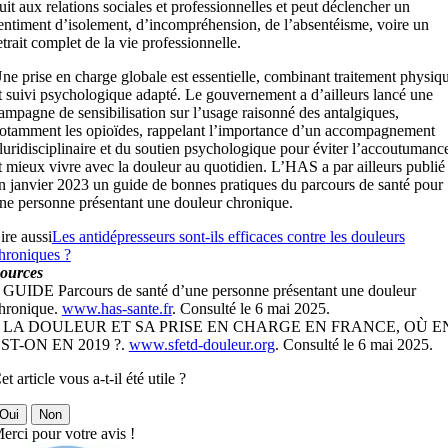
uit aux relations sociales et professionnelles et peut déclencher un
entiment d’isolement, d’incompréhension, de l’absentéisme, voire un
etrait complet de la vie professionnelle.
ne prise en charge globale est essentielle, combinant traitement physiq
t suivi psychologique adapté. Le gouvernement a d’ailleurs lancé une
ampagne de sensibilisation sur l’usage raisonné des antalgiques,
otamment les opioïdes, rappelant l’importance d’un accompagnement
luridisciplinaire et du soutien psychologique pour éviter l’accoutuman
t mieux vivre avec la douleur au quotidien. L’HAS a par ailleurs publié
n janvier 2023 un guide de bonnes pratiques du parcours de santé pour
ne personne présentant une douleur chronique.
ire aussi
Les antidépresseurs sont-ils efficaces contre les douleurs
hroniques ?
ources
 GUIDE Parcours de santé d’une personne présentant une douleur
hronique.
www.has-sante.fr
. Consulté le 6 mai 2025.
 LA DOULEUR ET SA PRISE EN CHARGE EN FRANCE, OÙ E
ST-ON EN 2019 ?.
www.sfetd-douleur.org
. Consulté le 6 mai 2025.
et article vous a-t-il été utile ?
Oui
Non
erci pour votre avis !