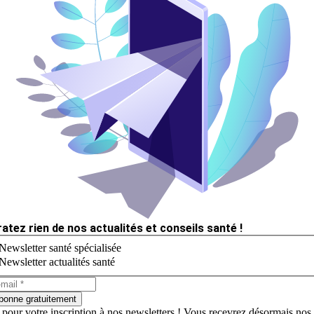
ratez rien de nos actualités et conseils santé !
Newsletter santé spécialisée
Newsletter actualités santé
bonne gratuitement
 pour votre inscription à nos newsletters ! Vous recevrez désormais nos