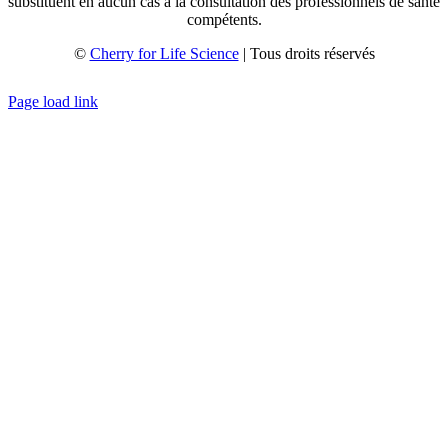
substituent en aucun cas à la consultation des professionnels de santé
compétents.
©
Cherry for Life Science
| Tous droits réservés
Créé avec
par
zakaru.studio
Page load link