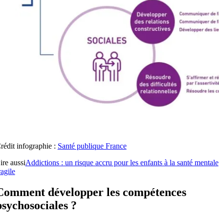
rédit infographie :
Santé publique France
ire aussi
Addictions : un risque accru pour les enfants à la santé mentale
ragile
Comment développer les compétences
psychosociales ?