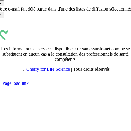
×
otre e-mail fait déjà partie dans d'une des listes de diffusion sélectionné
×
Les informations et services disponibles sur sante-sur-le-net.com ne se
substituent en aucun cas à la consultation des professionnels de santé
compétents.
©
Cherry for Life Science
| Tous droits réservés
Créé avec
par
zakaru.studio
Page load link