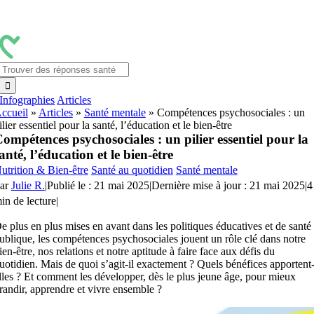
Passer
au
contenu
Rechercher:
Infographies
Articles
ccueil
»
Articles
»
Santé mentale
»
Compétences psychosociales : un
ilier essentiel pour la santé, l’éducation et le bien-être
ompétences psychosociales : un pilier essentiel pour la
anté, l’éducation et le bien-être
utrition & Bien-être
Santé au quotidien
Santé mentale
ar
Julie R.
|
Publié le : 21 mai 2025
|
Dernière mise à jour : 21 mai 2025
|
4
in de lecture
|
e plus en plus mises en avant dans les politiques éducatives et de santé
ublique, les compétences psychosociales jouent un rôle clé dans notre
ien-être, nos relations et notre aptitude à faire face aux défis du
uotidien. Mais de quoi s’agit-il exactement ? Quels bénéfices apportent
lles ? Et comment les développer, dès le plus jeune âge, pour mieux
randir, apprendre et vivre ensemble ?