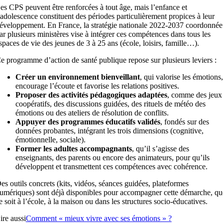
es CPS peuvent être renforcées à tout âge, mais l’enfance et
’adolescence constituent des périodes particulièrement propices à leur
éveloppement. En France, la stratégie nationale 2022-2037 coordonnée
ar plusieurs ministères vise à intégrer ces compétences dans tous les
spaces de vie des jeunes de 3 à 25 ans (école, loisirs, famille…).
e programme d’action de santé publique repose sur plusieurs leviers :
Créer un environnement bienveillant
, qui valorise les émotions,
encourage l’écoute et favorise les relations positives.
Proposer des activités pédagogiques adaptées
, comme des jeux
coopératifs, des discussions guidées, des rituels de météo des
émotions ou des ateliers de résolution de conflits.
Appuyer des programmes éducatifs validés
, fondés sur des
données probantes, intégrant les trois dimensions (cognitive,
émotionnelle, sociale).
Former les adultes accompagnants
, qu’il s’agisse des
enseignants, des parents ou encore des animateurs, pour qu’ils
développent et transmettent ces compétences avec cohérence.
es outils concrets (kits, vidéos, séances guidées, plateformes
umériques) sont déjà disponibles pour accompagner cette démarche, qu
e soit à l’école, à la maison ou dans les structures socio-éducatives.
ire aussi
Comment « mieux vivre avec ses émotions » ?