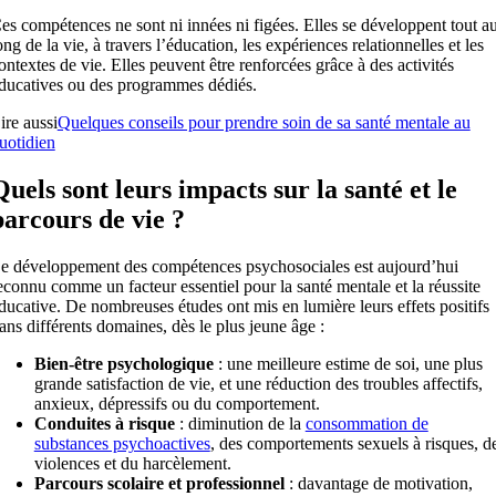
es compétences ne sont ni innées ni figées. Elles se développent tout a
ong de la vie, à travers l’éducation, les expériences relationnelles et les
ontextes de vie. Elles peuvent être renforcées grâce à des activités
ducatives ou des programmes dédiés.
ire aussi
Quelques conseils pour prendre soin de sa santé mentale au
uotidien
Quels sont leurs impacts sur la santé et le
parcours de vie ?
e développement des compétences psychosociales est aujourd’hui
econnu comme un facteur essentiel pour la santé mentale et la réussite
ducative. De nombreuses études ont mis en lumière leurs effets positifs
ans différents domaines, dès le plus jeune âge :
Bien-être psychologique
: une meilleure estime de soi, une plus
grande satisfaction de vie, et une réduction des troubles affectifs,
anxieux, dépressifs ou du comportement.
Conduites à risque
: diminution de la
consommation de
substances psychoactives
, des comportements sexuels à risques, d
violences et du harcèlement.
Parcours scolaire et professionnel
: davantage de motivation,