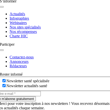
S’informer
Navigation
à
Actualités
bascule
Infographies
Webinaires
Nos sites spécialisés
Nos récompenses
Charte HIC
Participer
Navigation
à
Contactez-nous
bascule
Annonceurs
Rédacteurs
Rester informé
Newsletter santé spécialisée
Newsletter actualités santé
e m'abonne gratuitement
erci pour votre inscription à nos newsletters ! Vous recevrez désormais
os actualités chaque semaine.