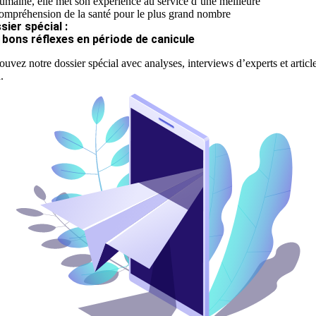
umaine, elle met son expérience au service d’une meilleure
ompréhension de la santé pour le plus grand nombre
sier spécial :
 bons réflexes en période de canicule
ouvez notre dossier spécial avec analyses, interviews d’experts et articl
.