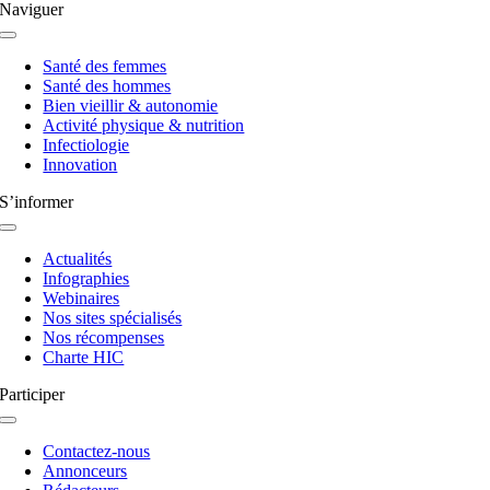
Naviguer
Navigation
à
Santé des femmes
bascule
Santé des hommes
Bien vieillir & autonomie
Activité physique & nutrition
Infectiologie
Innovation
S’informer
Navigation
à
Actualités
bascule
Infographies
Webinaires
Nos sites spécialisés
Nos récompenses
Charte HIC
Participer
Navigation
à
Contactez-nous
bascule
Annonceurs