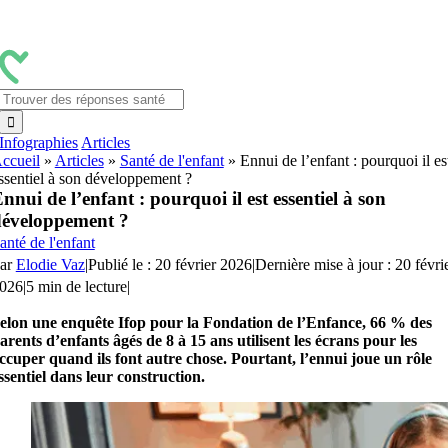
Passer
au
contenu
Rechercher:
Infographies
Articles
ccueil
»
Articles
»
Santé de l'enfant
»
Ennui de l’enfant : pourquoi il es
ssentiel à son développement ?
nnui de l’enfant : pourquoi il est essentiel à son
éveloppement ?
anté de l'enfant
ar
Elodie Vaz
|
Publié le : 20 février 2026
|
Dernière mise à jour : 20 févri
026
|
5 min de lecture
|
elon une enquête Ifop pour la Fondation de l’Enfance, 66 % des
arents d’enfants âgés de 8 à 15 ans utilisent les écrans pour les
ccuper quand ils font autre chose. Pourtant, l’ennui joue un rôle
ssentiel dans leur construction.