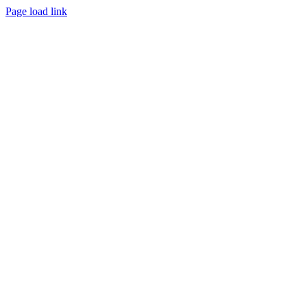
Créé avec
par
zakaru.studio
Page load link