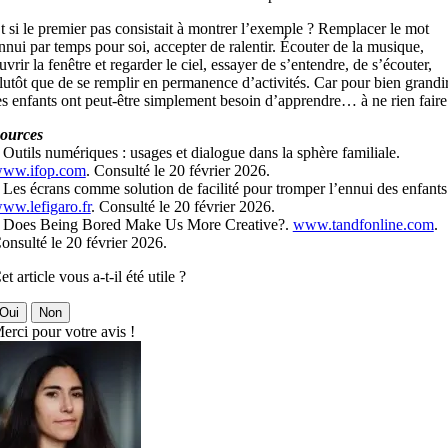
t si le premier pas consistait à montrer l’exemple ? Remplacer le mot
nnui par temps pour soi, accepter de ralentir. Écouter de la musique,
uvrir la fenêtre et regarder le ciel, essayer de s’entendre, de s’écouter,
lutôt que de se remplir en permanence d’activités. Car pour bien grandir
es enfants ont peut-être simplement besoin d’apprendre… à ne rien faire
ources
 Outils numériques : usages et dialogue dans la sphère familiale.
ww.ifop.com
. Consulté le 20 février 2026.
 Les écrans comme solution de facilité pour tromper l’ennui des enfants
ww.lefigaro.fr
. Consulté le 20 février 2026.
 Does Being Bored Make Us More Creative?.
www.tandfonline.com
.
onsulté le 20 février 2026.
et article vous a-t-il été utile ?
Oui
Non
erci pour votre avis !