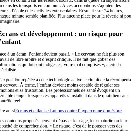
idéos en continu sur les réseaux sociaux dans la queue au supermarché
u dans les transports en commun. À ces occupations s’ajoutent les
eures d’école et les activités extrascolaires. Résultat : sur 24 heures,
haque minute semble planifiée. Plus aucune place pour la rêverie ni pou
’imaginaire.
Écrans et développement : un risque pour
l’enfant
ace à un écran, l’enfant devient passif. « Le cerveau ne fait plus son
ravail de libre arbitre et d’esprit critique. Il ne fait que gober des
nformations qui lui sont indigestes, voire mal comprises », alerte la
pécialiste.
’exposition répétée à cette technologie active le circuit de la récompens
u cerveau. À terme, l’enfant devient moins capable de réguler ses
motions et sa frustration. Les professionnels de santé évoquent un
éritable danger lorsque ces appareils s’installent dans le quotidien sans
ontrôle réel.
ire aussi
Ecrans et enfants : Luttons contre l’hyperconnexion !<br>
es contenus proposés peuvent dépasser leur âge, leur maturité ou leur
apacité de compréhension. « Le risque, c’est de le pousser vers des