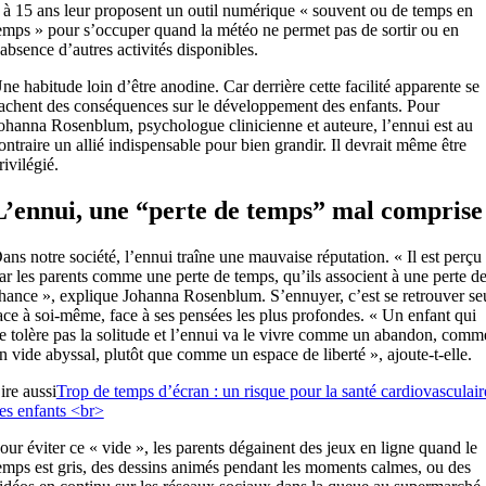
 à 15 ans leur proposent un outil numérique « souvent ou de temps en
emps » pour s’occuper quand la météo ne permet pas de sortir ou en
’absence d’autres activités disponibles.
ne habitude loin d’être anodine. Car derrière cette facilité apparente se
achent des conséquences sur le développement des enfants. Pour
ohanna Rosenblum, psychologue clinicienne et auteure, l’ennui est au
ontraire un allié indispensable pour bien grandir. Il devrait même être
rivilégié.
L’ennui, une “perte de temps” mal comprise
ans notre société, l’ennui traîne une mauvaise réputation. « Il est perçu
ar les parents comme une perte de temps, qu’ils associent à une perte d
hance », explique Johanna Rosenblum. S’ennuyer, c’est se retrouver se
ace à soi-même, face à ses pensées les plus profondes. « Un enfant qui
e tolère pas la solitude et l’ennui va le vivre comme un abandon, comm
n vide abyssal, plutôt que comme un espace de liberté », ajoute-t-elle.
ire aussi
Trop de temps d’écran : un risque pour la santé cardiovasculair
es enfants <br>
our éviter ce « vide », les parents dégainent des jeux en ligne quand le
emps est gris, des dessins animés pendant les moments calmes, ou des