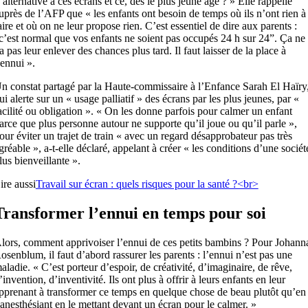
’alternative à ces écrans et ce, dès le plus jeune âge ? » Elle rappelle
uprès de l’AFP que « les enfants ont besoin de temps où ils n’ont rien à
aire et où on ne leur propose rien. C’est essentiel de dire aux parents :
c’est normal que vos enfants ne soient pas occupés 24 h sur 24”. Ça ne
a pas leur enlever des chances plus tard. Il faut laisser de la place à
’ennui ».
n constat partagé par la Haute-commissaire à l’Enfance Sarah El Haïry
ui alerte sur un « usage palliatif » des écrans par les plus jeunes, par «
acilité ou obligation ». « On les donne parfois pour calmer un enfant
arce que plus personne autour ne supporte qu’il joue ou qu’il parle »,
our éviter un trajet de train « avec un regard désapprobateur pas très
gréable », a-t-elle déclaré, appelant à créer « les conditions d’une sociét
lus bienveillante ».
ire aussi
Travail sur écran : quels risques pour la santé ?<br>
Transformer l’ennui en temps pour soi
lors, comment apprivoiser l’ennui de ces petits bambins ? Pour Johann
osenblum, il faut d’abord rassurer les parents : l’ennui n’est pas une
aladie. « C’est porteur d’espoir, de créativité, d’imaginaire, de rêve,
’invention, d’inventivité. Ils ont plus à offrir à leurs enfants en leur
pprenant à transformer ce temps en quelque chose de beau plutôt qu’en
’anesthésiant en le mettant devant un écran pour le calmer. »