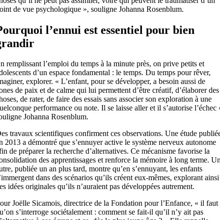
hoses qu’il ne peut pas assimiler, voire qui peuvent le traumatiser d’un
oint de vue psychologique », souligne Johanna Rosenblum.
Pourquoi l’ennui est essentiel pour bien
grandir
n remplissant l’emploi du temps à la minute près, on prive petits et
dolescents d’un espace fondamental : le temps. Du temps pour rêver,
maginer, explorer. « L’enfant, pour se développer, a besoin aussi de
ones de paix et de calme qui lui permettent d’être créatif, d’élaborer des
hoses, de rater, de faire des essais sans associer son exploration à une
uelconque performance ou note. Il se laisse aller et il s’autorise l’échec 
ouligne Johanna Rosenblum.
es travaux scientifiques confirment ces observations. Une étude publié
n 2013 a démontré que s’ennuyer active le système nerveux autonome
fin de préparer la recherche d’alternatives. Ce mécanisme favorise la
onsolidation des apprentissages et renforce la mémoire à long terme. U
utre, publiée un an plus tard, montre qu’en s’ennuyant, les enfants
’immergent dans des scénarios qu’ils créent eux-mêmes, explorant ainsi
es idées originales qu’ils n’auraient pas développées autrement.
our Joëlle Sicamois, directrice de la Fondation pour l’Enfance, « il faut
u’on s’interroge sociétalement : comment se fait-il qu’il n’y ait pas