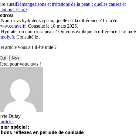
ire aussi
Démangeaisons et irritations de la peau : quelles causes et
olutions ?<br>
ources
 Nourrir vs hydrater sa peau, quelle est la différence ? CeraVe.
ww.cerave.fr
. Consulté le 18 mars 2025.
 Hydrater ou nourrir sa peau ? On vous explique la différence ! Le mol
emoly.fr
. Consulté le .
et article vous a-t-il été utile ?
Oui
Non
erci pour votre avis !
ivie Dufay
 articles
sier spécial :
 bons réflexes en période de canicule