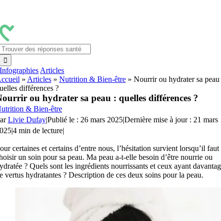
Passer
au
contenu
Rechercher:
Infographies
Articles
ccueil
»
Articles
»
Nutrition & Bien-être
»
Nourrir ou hydrater sa peau 
uelles différences ?
ourrir ou hydrater sa peau : quelles différences ?
utrition & Bien-être
ar
Livie Dufay
|
Publié le : 26 mars 2025
|
Dernière mise à jour : 21 mars
025
|
4 min de lecture
|
our certaines et certains d’entre nous, l’hésitation survient lorsqu’il faut
hoisir un soin pour sa peau. Ma peau a-t-elle besoin d’être nourrie ou
ydratée ? Quels sont les ingrédients nourrissants et ceux ayant davanta
e vertus hydratantes ? Description de ces deux soins pour la peau.