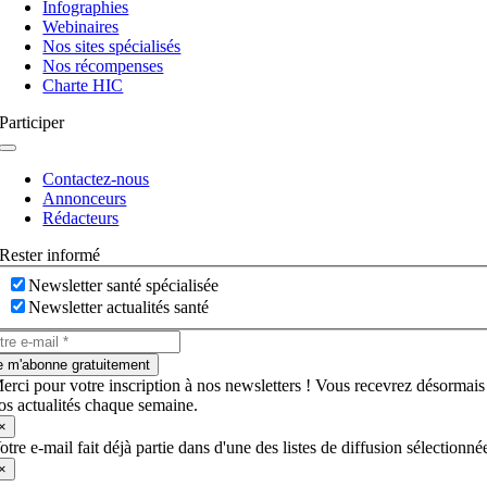
Infographies
Webinaires
Nos sites spécialisés
Nos récompenses
Charte HIC
Participer
Navigation
à
Contactez-nous
bascule
Annonceurs
Rédacteurs
Rester informé
Newsletter santé spécialisée
Newsletter actualités santé
e m'abonne gratuitement
erci pour votre inscription à nos newsletters ! Vous recevrez désormais
os actualités chaque semaine.
×
otre e-mail fait déjà partie dans d'une des listes de diffusion sélectionné
×