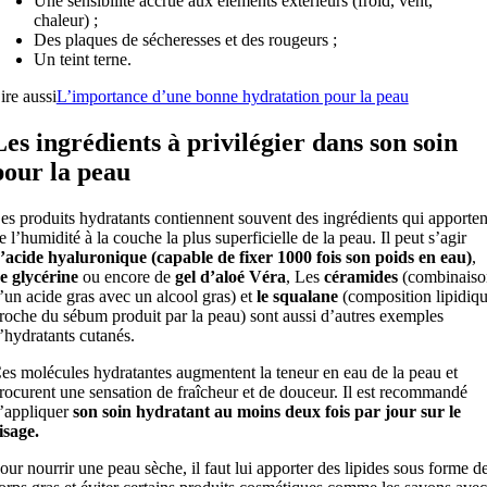
Une sensibilité accrue aux éléments extérieurs (froid, vent,
chaleur) ;
Des plaques de sécheresses et des rougeurs ;
Un teint terne.
ire aussi
L’importance d’une bonne hydratation pour la peau
Les ingrédients à privilégier dans son soin
pour la peau
es produits hydratants contiennent souvent des ingrédients qui apporten
e l’humidité à la couche la plus superficielle de la peau. Il peut s’agir
’acide hyaluronique (capable de fixer 1000 fois son poids en eau)
,
e glycérine
ou encore de
gel d’aloé Véra
, Les
céramides
(combinaiso
’un acide gras avec un alcool gras) et
le squalane
(composition lipidiq
roche du sébum produit par la peau) sont aussi d’autres exemples
’hydratants cutanés.
es molécules hydratantes augmentent la teneur en eau de la peau et
rocurent une sensation de fraîcheur et de douceur. Il est recommandé
’appliquer
son soin hydratant au moins deux fois par jour sur le
isage.
our nourrir une peau sèche, il faut lui apporter des lipides sous forme d