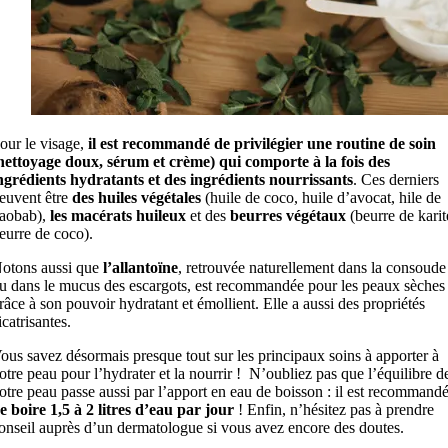
our le visage,
il est recommandé de privilégier une routine de soin
nettoyage doux, sérum et crème) qui comporte à la fois des
ngrédients hydratants et des ingrédients nourrissants
. Ces derniers
euvent être
des huiles végétales
(huile de coco, huile d’avocat, hile de
aobab),
les macérats huileux
et des
beurres végétaux
(beurre de karit
eurre de coco).
otons aussi que
l’allantoïne
, retrouvée naturellement dans la consoude
u dans le mucus des escargots, est recommandée pour les peaux sèches
râce à son pouvoir hydratant et émollient. Elle a aussi des propriétés
icatrisantes.
ous savez désormais presque tout sur les principaux soins à apporter à
otre peau pour l’hydrater et la nourrir ! N’oubliez pas que l’équilibre d
otre peau passe aussi par l’apport en eau de boisson : il est recommand
e boire 1,5 à 2 litres d’eau par jour
! Enfin, n’hésitez pas à prendre
onseil auprès d’un dermatologue si vous avez encore des doutes.