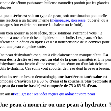
anque de sébum (substance huileuse naturelle) produit par les glandes
ébacées.
a peau sèche est soit un type de peau
, soit une situation ponctuelle
une réaction à un facteur interne (
ménopause
,
grossesse
, puberté) ou à
ne agression extérieure comme la chaleur ou le froid).
our bien nourrir sa peau sèche, deux solutions s’offrent à vous : le
ecours à une crème riche en lipides ou une huile. Les peaux sèches
résentent un déficit en lipides et il est indispensable de le combler pour
voir une peau en pleine santé.
ne peau déshydratée est quant à elle clairement en manque d’eau.
La
eau déshydratée est souvent un état de la peau transitoire.
Une pea
éshydratée aura besoin d’une crème, d’un sérum ou d’un lait riche en
ctifs hydratants. Ces soins vont apporter de l’eau dont la peau a besoin.
elon les recherches en dermatologie
, une barrière cutanée saine
est
omposée
d’environ 10 à 30 % d’eau et la couche la plus profonde d
a peau (la couche basale) est composée de 75 à 85 % d’eau.
ire aussi
Peau grasse : les idées reçues qui abîment votre peau
Une peau à nourrir ou une peau à hydrater 