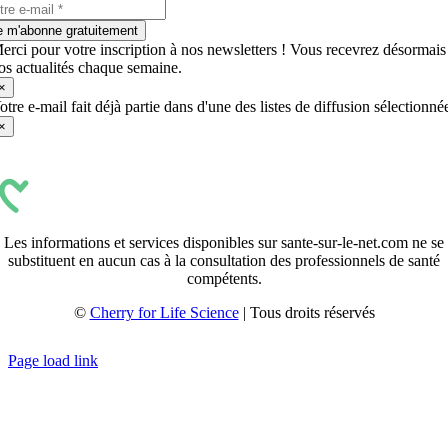
e m'abonne gratuitement
erci pour votre inscription à nos newsletters ! Vous recevrez désormais
os actualités chaque semaine.
×
otre e-mail fait déjà partie dans d'une des listes de diffusion sélectionné
×
Les informations et services disponibles sur sante-sur-le-net.com ne se
substituent en aucun cas à la consultation des professionnels de santé
compétents.
©
Cherry for Life Science
| Tous droits réservés
Créé avec
par
zakaru.studio
Page load link