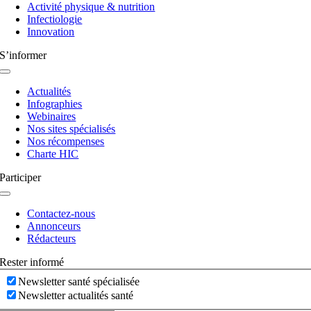
Activité physique & nutrition
Infectiologie
Innovation
S’informer
Navigation
à
Actualités
bascule
Infographies
Webinaires
Nos sites spécialisés
Nos récompenses
Charte HIC
Participer
Navigation
à
Contactez-nous
bascule
Annonceurs
Rédacteurs
Rester informé
Newsletter santé spécialisée
Newsletter actualités santé