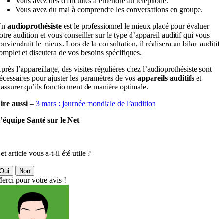
Vous avez des difficultés à entendre au téléphone.
Vous avez du mal à comprendre les conversations en groupe.
Un
audioprothésiste
est le professionnel le mieux placé pour évaluer
otre audition et vous conseiller sur le type d’appareil auditif qui vous
onviendrait le mieux. Lors de la consultation, il réalisera un bilan auditi
omplet et discutera de vos besoins spécifiques.
près l’appareillage, des visites régulières chez l’audioprothésiste sont
écessaires pour ajuster les paramètres de vos
appareils auditifs
et
’assurer qu’ils fonctionnent de manière optimale.
ire aussi
–
3 mars : journée mondiale de l’audition
’équipe Santé sur le Net
et article vous a-t-il été utile ?
Oui
Non
erci pour votre avis !