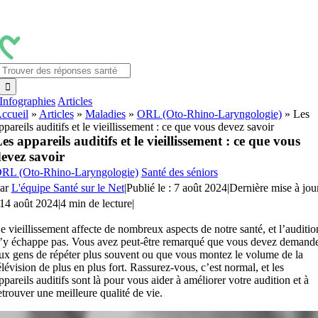
Passer
au
contenu
Rechercher:
Infographies
Articles
ccueil
»
Articles
»
Maladies
»
ORL (Oto-Rhino-Laryngologie)
»
Les
ppareils auditifs et le vieillissement : ce que vous devez savoir
es appareils auditifs et le vieillissement : ce que vous
evez savoir
RL (Oto-Rhino-Laryngologie)
Santé des séniors
ar
L'équipe Santé sur le Net
|
Publié le : 7 août 2024
|
Dernière mise à jou
 14 août 2024
|
4 min de lecture
|
e vieillissement affecte de nombreux aspects de notre santé, et l’auditio
’y échappe pas. Vous avez peut-être remarqué que vous devez demand
ux gens de répéter plus souvent ou que vous montez le volume de la
élévision de plus en plus fort. Rassurez-vous, c’est normal, et les
ppareils auditifs sont là pour vous aider à améliorer votre audition et à
etrouver une meilleure qualité de vie.