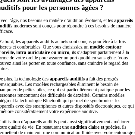
auditifs pour les personnes âgées ?
vec l’âge, nos besoins en matière d’audition évoluent, et les
appareils
uditifs
modernes sont conçus pour répondre à ces besoins de manière
fficace.
’abord, les appareils auditifs actuels sont conçus pour être à la fois
iscrets et confortables. Que vous choisissiez un
modèle contour
’oreille, intra-auriculaire ou micro
, ils s’adaptent parfaitement à la
orme de votre oreille pour assurer un port quotidien sans gêne. Vous
ouvez ainsi les porter en toute confiance, sans craindre le regard des
utres.
e plus, la technologie des
appareils auditifs
a fait des progrès
emarquables. Les modèles rechargeables éliminent le besoin de
anipuler de petites piles, ce qui est particulièrement pratique pour les
ersonnes rencontrant des difficultés de dextérité. Certains modèles
ntègrent la technologie Bluetooth qui permet de synchroniser les
ppareils avec des smartphones et autres dispositifs électroniques, ce qui
méliore considérablement votre expérience auditive.
’utilisation d’appareils auditifs peut aussi significativement améliorer
otre qualité de vie. En restaurant une
audition claire et précise
, ils
ermettent de maintenir une communication fluide avec votre entourage 