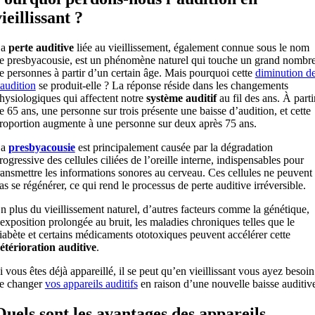
ieillissant ?
La
perte auditive
liée au vieillissement, également connue sous le nom
e presbyacousie, est un phénomène naturel qui touche un grand nombr
e personnes à partir d’un certain âge. Mais pourquoi cette
diminution d
’audition
se produit-elle ? La réponse réside dans les changements
hysiologiques qui affectent notre
système auditif
au fil des ans. À parti
e 65 ans, une personne sur trois présente une baisse d’audition, et cette
roportion augmente à une personne sur deux après 75 ans.
La
presbyacousie
est principalement causée par la dégradation
rogressive des cellules ciliées de l’oreille interne, indispensables pour
ransmettre les informations sonores au cerveau. Ces cellules ne peuvent
as se régénérer, ce qui rend le processus de perte auditive irréversible.
n plus du vieillissement naturel, d’autres facteurs comme la génétique,
’exposition prolongée au bruit, les maladies chroniques telles que le
iabète et certains médicaments ototoxiques peuvent accélérer cette
étérioration auditive
.
i vous êtes déjà appareillé, il se peut qu’en vieillissant vous ayez besoin
e changer
vos appareils auditifs
en raison d’une nouvelle baisse auditiv
Quels sont les avantages des appareils