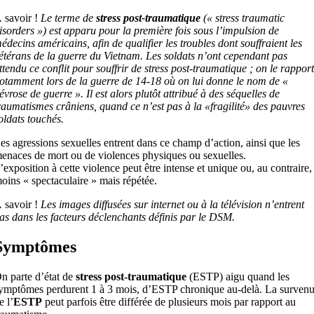
 savoir !
Le terme de
stress post-traumatique
(« stress traumatic
isorders ») est apparu pour la première fois sous l’impulsion de
édecins américains, afin de qualifier les troubles dont souffraient les
étérans de la guerre du Vietnam. Les soldats n’ont cependant pas
ttendu ce conflit pour souffrir de stress post-traumatique ; on le rappor
otamment lors de la guerre de 14-18 où on lui donne le nom de «
évrose de guerre ». Il est alors plutôt attribué à des séquelles de
raumatismes crâniens, quand ce n’est pas à la «fragilité» des pauvres
oldats touchés.
es agressions sexuelles entrent dans ce champ d’action, ainsi que les
enaces de mort ou de violences physiques ou sexuelles.
’exposition à cette violence peut être intense et unique ou, au contraire,
oins « spectaculaire » mais répétée.
 savoir !
Les images diffusées sur internet ou à la télévision n’entrent
as dans les facteurs déclenchants définis par le DSM.
Symptômes
n parte d’état de
stress post-traumatique
(ESTP) aigu quand les
ymptômes perdurent 1 à 3 mois, d’ESTP chronique au-delà. La surven
e l’
ESTP
peut parfois être différée de plusieurs mois par rapport au