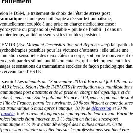
Traitement
elon le DSM, le traitement de choix de l’état de
stress post-
raumatique
est une psychothérapie axée sur le traumatisme,
ventuellement couplée à une prise en charge médicamenteuse :
ydroxyzine ou propanolol (véritable « pilule de l’oubli ») dans un
remier temps, antidépresseurs si les troubles persistent.
’EMDR (
Eye Movment Desensitization and Reprocessing
) fait partie d
sychothérapies possibles pour les victimes d’attentats ; elle utilise une
timulation sensorielle des deux côtés du corps, soit par le mouvement d
eux, soit par des stimuli auditifs ou cutanés, qui « débloqueraient » les
mages et sensations du traumatisme stockées de façon pathologique dan
e cerveau lors d’ESTP.
 savoir !
Les attentats du 13 novembre 2015 à Paris ont fait 129 morts
t 413 blessés. Selon l’étude IMPACTS (Investigation des manifestations
raumatiques post attentats et de la prise en charge thérapeutique et de
outien) menée par Santé publique France et l’Agence régionale de san
e l’île de France, parmi les survivants, 20 % souffraient encore de stres
ost-traumatique 6 mois après l’attaque, 10 % de
dépression
et 30 %
’
anxiété
. 6 % n’avaient toujours pas pu reprendre leur travail. Parmi le
rofessionnels étant intervenus, 3 % étaient en état de stress-post
raumatique et 14 % avaient développé des troubles anxieux. Cette
épercussion moindre des attentats sur les professionnels semblent être