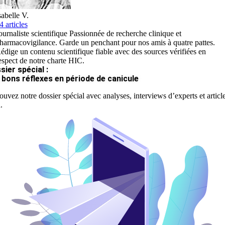
sabelle V.
4 articles
ournaliste scientifique Passionnée de recherche clinique et
harmacovigilance. Garde un penchant pour nos amis à quatre pattes.
édige un contenu scientifique fiable avec des sources vérifiées en
espect de notre charte HIC.
sier spécial :
 bons réflexes en période de canicule
ouvez notre dossier spécial avec analyses, interviews d’experts et articl
.