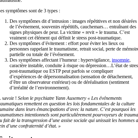
raumatisme.
es symptômes sont de 3 types :
Des symptômes dit d’intrusion : images répétitives et non désirées
de l’événement, souvenirs répétitifs, cauchemars… entraînant des
signes physiques de peur. La victime « revit » le trauma. C’est
vraiment cet élément qui définit le stress post-traumatique.
Des symptômes d’évitement : effort pour éviter les lieux ou
personnes rappelant le traumatisme, retrait social, perte de mémoir
partielle ou totale de l’événement.
Des symptômes affectant l’humeur : hypervigilance,
insomnie
,
caractère instable, conduite à risque ou dépression…L’état de stres
post-traumatique ou ESTP peut parfois se compliquer
d’expériences de dépersonnalisation (sensation de détachement,
d’être un observateur extérieur) ou de déréalisation (sentiment
d’irréalité de l’environnement).
 savoir !
Selon le psychiatre Yann Auxemery « Les événements
raumatiques remettent en question les lois fondamentales de la culture
umaine dans leurs émancipations d’avec la nature. C’est pourquoi les
raumatismes intentionnels sont particulièrement pourvoyeurs de traum
u fait de la transgression d’une assise sociale qui unissait les hommes 
ein d’une confraternité d’état. »