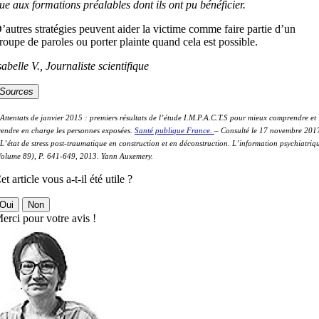
ue aux formations préalables dont ils ont pu bénéficier.
’autres stratégies peuvent aider la victime comme faire partie d’un
roupe de paroles ou porter plainte quand cela est possible.
sabelle V., Journaliste scientifique
Sources
Attentats de janvier 2015 : premiers résultats de l’étude I.M.P.A.C.T.S pour mieux comprendre et
rendre en charge les personnes exposées.
Santé publique France.
– Consulté le 17 novembre 201
L’état de stress post-traumatique en construction et en déconstruction. L’information psychiatriq
Volume 89), P. 641-649, 2013. Yann Auxemery.
et article vous a-t-il été utile ?
Oui
Non
erci pour votre avis !