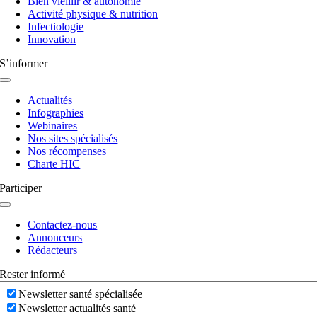
Bien vieillir & autonomie
Activité physique & nutrition
Infectiologie
Innovation
S’informer
Navigation
à
Actualités
bascule
Infographies
Webinaires
Nos sites spécialisés
Nos récompenses
Charte HIC
Participer
Navigation
à
Contactez-nous
bascule
Annonceurs
Rédacteurs
Rester informé
Newsletter santé spécialisée
Newsletter actualités santé