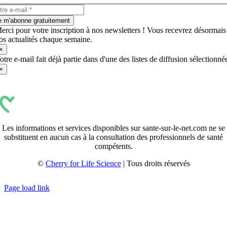
e m'abonne gratuitement
erci pour votre inscription à nos newsletters ! Vous recevrez désormais
os actualités chaque semaine.
×
otre e-mail fait déjà partie dans d'une des listes de diffusion sélectionné
×
Les informations et services disponibles sur sante-sur-le-net.com ne se
substituent en aucun cas à la consultation des professionnels de santé
compétents.
©
Cherry for Life Science
| Tous droits réservés
Créé avec
par
zakaru.studio
Page load link