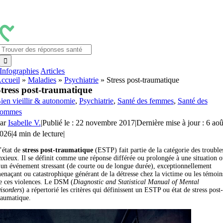
Passer
au
contenu
Rechercher:
Infographies
Articles
ccueil
»
Maladies
»
Psychiatrie
»
Stress post-traumatique
tress post-traumatique
ien vieillir & autonomie
,
Psychiatrie
,
Santé des femmes
,
Santé des
ommes
ar
Isabelle V.
|
Publié le : 22 novembre 2017
|
Dernière mise à jour : 6 aoû
026
|
4 min de lecture
|
’état de
stress post-traumatique
(ESTP) fait partie de la catégorie des trouble
nxieux. Il se définit comme une réponse différée ou prolongée à une situation 
 un événement stressant (de courte ou de longue durée), exceptionnellement
enaçant ou catastrophique générant de la détresse chez la victime ou les témoin
e ces violences. Le DSM (
Diagnostic and Statistical Manual of Mental
isorders
) a répertorié les critères qui définissent un ESTP ou état de stress post-
raumatique.