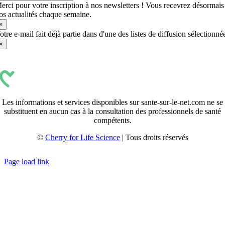
erci pour votre inscription à nos newsletters ! Vous recevrez désormais
os actualités chaque semaine.
×
otre e-mail fait déjà partie dans d'une des listes de diffusion sélectionné
×
Les informations et services disponibles sur sante-sur-le-net.com ne se
substituent en aucun cas à la consultation des professionnels de santé
compétents.
©
Cherry for Life Science
| Tous droits réservés
Créé avec
par
zakaru.studio
Page load link