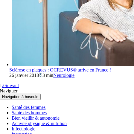
Sclérose en plaques : OCREVUS® arrive en France !
26 janvier 2018
3 min
Neurologie
1
2
Suivant
Naviguer
Navigation à bascule
Santé des femmes
Santé des hommes
Bien vieillir & autonomie
Activité physique & nutrition
Infectiologie