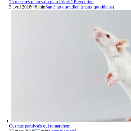
25 mesures phares du plan Priorité Prévention
3 avril 2018
6 min
Santé au quotidien (maux quotidiens)
Ces rats paralysés qui remarchent