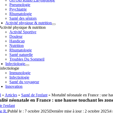
Orl Oto Rhino Laryngologie
Pneumologie
Psychiatrie
Rhumatologie
Santé des séniors
Activité physique & nutrition
Activité physique & nutrition
Activité Sportive
Douleur
Handicap
Nutrition
Rhumatologie
Santé naturelle
Troubles Du Sommeil
Infectiologie
Infectiologie
Immunologie
Infectiologie
Santé du voyageur
Innovation
l
»
Articles
»
Santé de l'enfant
»
Mortalité néonatale en France : une ha
lité néonatale en France : une hausse touchant les zone
e l'enfant
ie R.
|
Publié le : 7 octobre 2025
|
Dernière mise à jour : 2 octobre 2025
|
4 