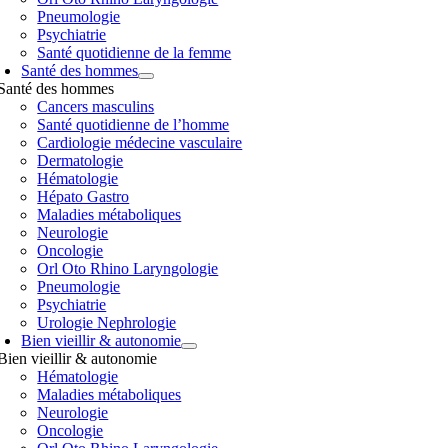
Pneumologie
Psychiatrie
Santé quotidienne de la femme
Santé des hommes
Santé des hommes
Cancers masculins
Santé quotidienne de l’homme
Cardiologie médecine vasculaire
Dermatologie
Hématologie
Hépato Gastro
Maladies métaboliques
Neurologie
Oncologie
Orl Oto Rhino Laryngologie
Pneumologie
Psychiatrie
Urologie Nephrologie
Bien vieillir & autonomie
Bien vieillir & autonomie
Hématologie
Maladies métaboliques
Neurologie
Oncologie