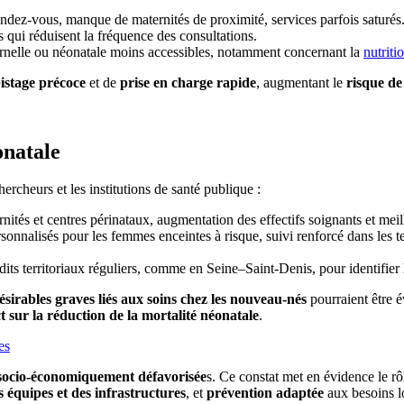
endez-vous, manque de maternités de proximité, services parfois saturés
es qui réduisent la fréquence des consultations.
rnelle ou néonatale moins accessibles, notamment concernant la
nutriti
istage précoce
et de
prise en charge rapide
, augmentant le
risque de
onatale
chercheurs et les institutions de santé publique :
rnités et centres périnataux, augmentation des effectifs soignants et mei
lisés pour les femmes enceintes à risque, suivi renforcé dans les terri
dits territoriaux réguliers, comme en Seine–Saint-Denis, pour identifier l
sirables graves liés aux soins chez les nouveau-nés
pourraient être é
t sur la réduction de la mortalité néonatale
.
es
socio-économiquement défavorisée
s. Ce constat met en évidence le rôle
 équipes et des infrastructures
, et
prévention adaptée
aux besoins l