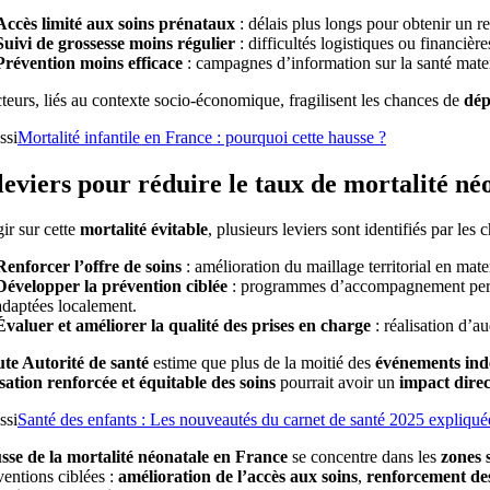
Accès limité aux soins prénataux
: délais plus longs pour obtenir un r
Suivi de grossesse moins régulier
: difficultés logistiques ou financièr
Prévention moins efficace
: campagnes d’information sur la santé mate
teurs, liés au contexte socio-économique, fragilisent les chances de
dép
ssi
Mortalité infantile en France : pourquoi cette hausse ?
leviers pour réduire le taux de mortalité né
ir sur cette
mortalité évitable
, plusieurs leviers sont identifiés par les 
Renforcer l’offre de soins
: amélioration du maillage territorial en mate
Développer la prévention ciblée
: programmes d’accompagnement personna
adaptées localement.
Évaluer et améliorer la qualité des prises en charge
: réalisation d’au
te Autorité de santé
estime que plus de la moitié des
événements indé
sation renforcée et équitable des soins
pourrait avoir un
impact direc
ssi
Santé des enfants : Les nouveautés du carnet de santé 2025 expliqué
sse de la mortalité néonatale en France
se concentre dans les
zones 
ventions ciblées :
amélioration de l’accès aux soins
,
renforcement des