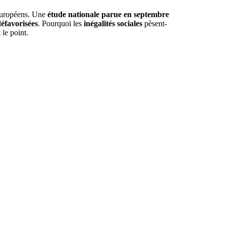
 européens. Une
étude nationale parue en septembre
défavorisées
. Pourquoi les
inégalités sociales
pèsent-
 le point.