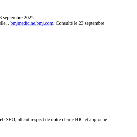
23 septembre 2025.
lle, .
bmjmedicine.bmj.com
. Consulté le 23 septembre
 web SEO, alliant respect de notre charte HIC et approche