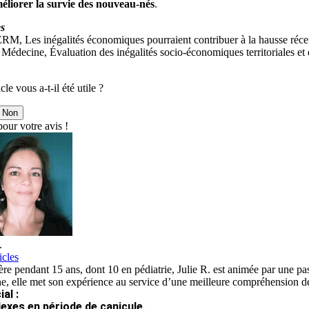
éliorer la survie des nouveau-nés
.
s
M, Les inégalités économiques pourraient contribuer à la hausse récen
édecine, Évaluation des inégalités socio-économiques territoriales et d
cle vous a-t-il été utile ?
Non
our votre avis !
.
icles
ère pendant 15 ans, dont 10 en pédiatrie, Julie R. est animée par une pa
e, elle met son expérience au service d’une meilleure compréhension de
al :
lexes en période de canicule