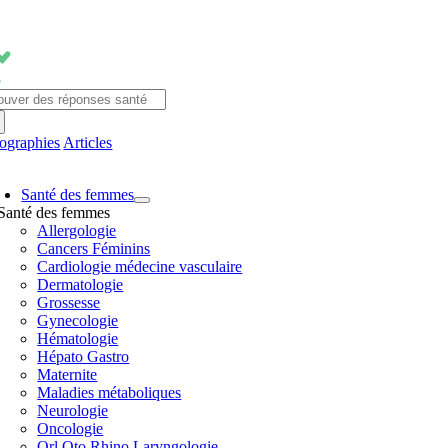
Passer
au
contenu
chercher:
fographies
Articles
avigation
Santé des femmes
ascule
Santé des femmes
Allergologie
Cancers Féminins
Cardiologie médecine vasculaire
Dermatologie
Grossesse
Gynecologie
Hématologie
Hépato Gastro
Maternite
Maladies métaboliques
Neurologie
Oncologie
Orl Oto Rhino Laryngologie