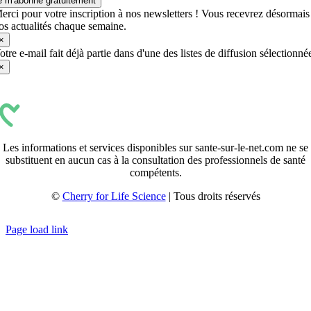
e m'abonne gratuitement
erci pour votre inscription à nos newsletters ! Vous recevrez désormais
os actualités chaque semaine.
×
otre e-mail fait déjà partie dans d'une des listes de diffusion sélectionné
×
Les informations et services disponibles sur sante-sur-le-net.com ne se
substituent en aucun cas à la consultation des professionnels de santé
compétents.
©
Cherry for Life Science
| Tous droits réservés
Créé avec
par
zakaru.studio
Page load link