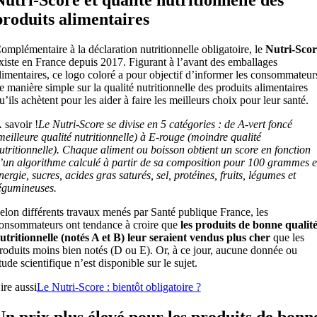
produits alimentaires
omplémentaire à la déclaration nutritionnelle obligatoire, le
Nutri-Scor
xiste en France depuis 2017. Figurant à l’avant des emballages
limentaires, ce logo coloré a pour objectif d’informer les consommateur
e manière simple sur la qualité nutritionnelle des produits alimentaires
u’ils achètent pour les aider à faire les meilleurs choix pour leur santé.
 savoir !
Le Nutri-Score se divise en 5 catégories : de A-vert foncé
meilleure qualité nutritionnelle) à E-rouge (moindre qualité
utritionnelle). Chaque aliment ou boisson obtient un score en fonction
’un algorithme calculé à partir de sa composition pour 100 grammes 
nergie, sucres, acides gras saturés, sel, protéines, fruits, légumes et
égumineuses.
elon différents travaux menés par Santé publique France, les
onsommateurs ont tendance à croire que
les produits de bonne qualit
utritionnelle (notés A et B) leur seraient vendus plus cher
que les
roduits moins bien notés (D ou E). Or, à ce jour, aucune donnée ou
tude scientifique n’est disponible sur le sujet.
ire aussi
Le Nutri-Score : bientôt obligatoire ?
Un prix plus élevé pour les produits de bonn