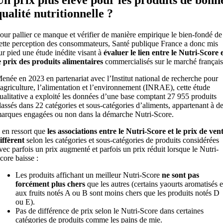
qualité nutritionnelle ?
our pallier ce manque et vérifier de manière empirique le bien-fondé de
ette perception des consommateurs, Santé publique France a donc mis
ur pied une étude inédite visant à
évaluer le lien entre le Nutri-Score 
e prix des produits alimentaires
commercialisés sur le marché français
enée en 2023 en partenariat avec l’Institut national de recherche pour
’agriculture, l’alimentation et l’environnement (INRAE), cette étude
ualitative a exploité les données d’une base comptant 27 955 produits
lassés dans 22 catégories et sous-catégories d’aliments, appartenant à d
arques engagées ou non dans la démarche Nutri-Score.
l en ressort que
les associations entre le Nutri-Score et le prix de ven
iffèrent
selon les catégories et sous-catégories de produits considérées
vec parfois un prix augmenté et parfois un prix réduit lorsque le Nutri-
core baisse :
Les produits affichant un meilleur Nutri-Score
ne sont pas
forcément plus chers
que les autres (certains yaourts aromatisés e
aux fruits notés A ou B sont moins chers que les produits notés D
ou E).
Pas de différence de prix selon le Nutri-Score dans certaines
catégories de produits comme les pains de mie.