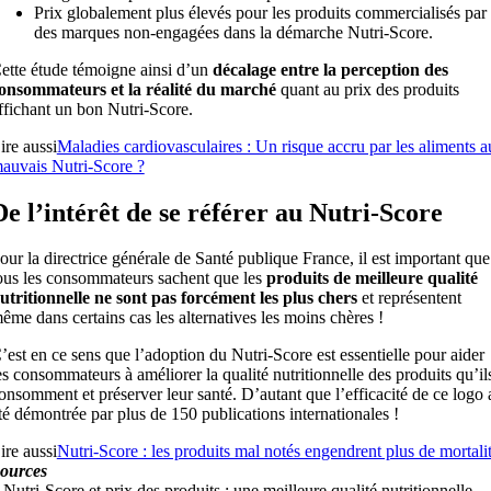
Prix globalement plus élevés pour les produits commercialisés par
des marques non-engagées dans la démarche Nutri-Score.
ette étude témoigne ainsi d’un
décalage entre la perception des
onsommateurs et la réalité du marché
quant au prix des produits
ffichant un bon Nutri-Score.
ire aussi
Maladies cardiovasculaires : Un risque accru par les aliments a
auvais Nutri-Score ?
De l’intérêt de se référer au Nutri-Score
our la directrice générale de Santé publique France, il est important que
ous les consommateurs sachent que les
produits de meilleure qualité
utritionnelle ne sont pas forcément les plus chers
et représentent
ême dans certains cas les alternatives les moins chères !
’est en ce sens que l’adoption du Nutri-Score est essentielle pour aider
es consommateurs à améliorer la qualité nutritionnelle des produits qu’il
onsomment et préserver leur santé. D’autant que l’efficacité de ce logo 
té démontrée par plus de 150 publications internationales !
ire aussi
Nutri-Score : les produits mal notés engendrent plus de mortali
ources
 Nutri-Score et prix des produits : une meilleure qualité nutritionnelle