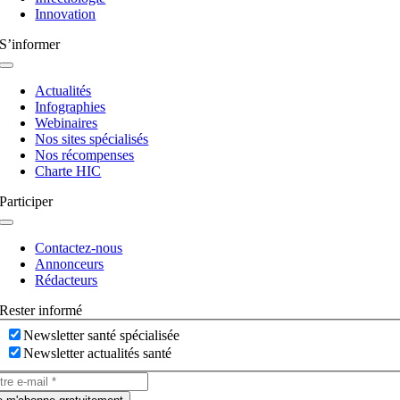
Innovation
S’informer
Navigation
à
Actualités
bascule
Infographies
Webinaires
Nos sites spécialisés
Nos récompenses
Charte HIC
Participer
Navigation
à
Contactez-nous
bascule
Annonceurs
Rédacteurs
Rester informé
Newsletter santé spécialisée
Newsletter actualités santé