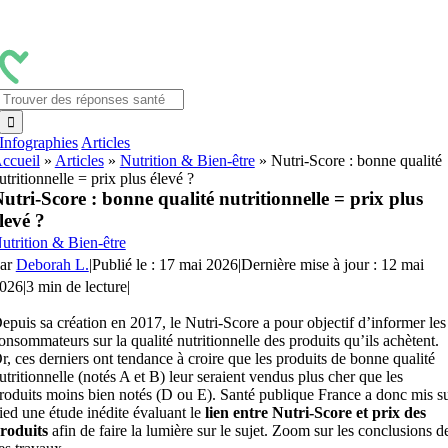
Passer
au
contenu
Rechercher:
Infographies
Articles
ccueil
»
Articles
»
Nutrition & Bien-être
»
Nutri-Score : bonne qualité
utritionnelle = prix plus élevé ?
utri-Score : bonne qualité nutritionnelle = prix plus
levé ?
utrition & Bien-être
ar
Deborah L.
|
Publié le : 17 mai 2026
|
Dernière mise à jour : 12 mai
026
|
3 min de lecture
|
epuis sa création en 2017, le Nutri-Score a pour objectif d’informer les
onsommateurs sur la qualité nutritionnelle des produits qu’ils achètent.
r, ces derniers ont tendance à croire que les produits de bonne qualité
utritionnelle (notés A et B) leur seraient vendus plus cher que les
roduits moins bien notés (D ou E). Santé publique France a donc mis s
ied une étude inédite évaluant le
lien entre Nutri-Score et prix des
roduits
afin de faire la lumière sur le sujet. Zoom sur les conclusions d