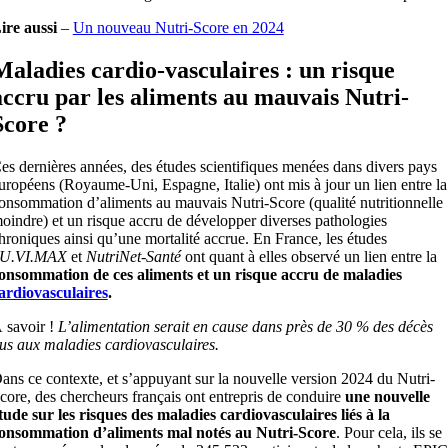
ire aussi
–
Un nouveau Nutri-Score en 2024
Maladies cardio-vasculaires : un risque
accru par les aliments au mauvais Nutri-
Score ?
es dernières années, des études scientifiques menées dans divers pays
uropéens (Royaume-Uni, Espagne, Italie) ont mis à jour un lien entre la
onsommation d’aliments au mauvais Nutri-Score (qualité nutritionnelle
oindre) et un risque accru de développer diverses pathologies
hroniques ainsi qu’une mortalité accrue. En France, les études
U.VI.MAX
et
NutriNet-Santé
ont quant à elles observé un lien entre la
onsommation de ces aliments et un risque accru de maladies
ardiovasculaires
.
 savoir !
L’alimentation serait en cause dans près de 30 % des décès
us aux maladies cardiovasculaires.
ans ce contexte, et s’appuyant sur la nouvelle version 2024 du Nutri-
core, des chercheurs français ont entrepris de conduire
une nouvelle
tude sur les risques des maladies cardiovasculaires liés à la
onsommation d’aliments mal notés au Nutri-Score
. Pour cela, ils se