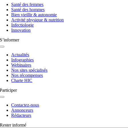
à
Santé des femmes
bascule
Santé des hommes
Bien vieillir & autonomie
Activité physique & nutrition
Infectiologie
Innovation
S’informer
Navigation
à
Actualités
bascule
Infographies
Webinaires
Nos sites spécialisés
Nos récompenses
Charte HIC
Participer
Navigation
à
Contactez-nous
bascule
Annonceurs
Rédacteurs
Rester informé