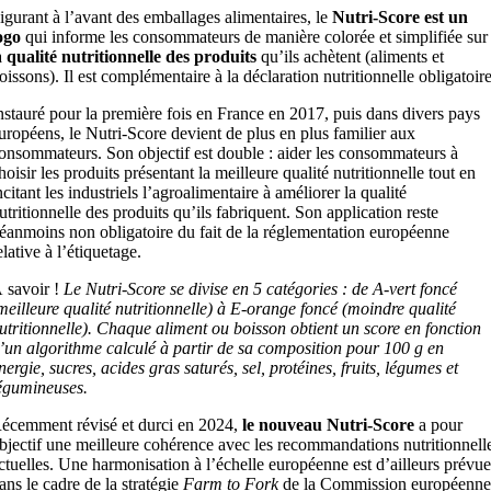
igurant à l’avant des emballages alimentaires, le
Nutri-Score est un
ogo
qui informe les consommateurs de manière colorée et simplifiée sur
a
qualité nutritionnelle des produits
qu’ils achètent (aliments et
oissons). Il est complémentaire à la déclaration nutritionnelle obligatoire
nstauré pour la première fois en France en 2017, puis dans divers pays
uropéens, le Nutri-Score devient de plus en plus familier aux
onsommateurs. Son objectif est double : aider les consommateurs à
hoisir les produits présentant la meilleure qualité nutritionnelle tout en
ncitant les industriels l’agroalimentaire à améliorer la qualité
utritionnelle des produits qu’ils fabriquent. Son application reste
éanmoins non obligatoire du fait de la réglementation européenne
elative à l’étiquetage.
 savoir !
Le Nutri-Score se divise en 5 catégories : de A-vert foncé
meilleure qualité nutritionnelle) à E-orange foncé (moindre qualité
utritionnelle). Chaque aliment ou boisson obtient un score en fonction
’un algorithme calculé à partir de sa composition pour 100 g en
nergie, sucres, acides gras saturés, sel, protéines, fruits, légumes et
égumineuses.
écemment révisé et durci en 2024,
le nouveau Nutri-Score
a pour
bjectif une meilleure cohérence avec les recommandations nutritionnell
ctuelles. Une harmonisation à l’échelle européenne est d’ailleurs prévue
ans le cadre de la stratégie
Farm to Fork
de la Commission européenne