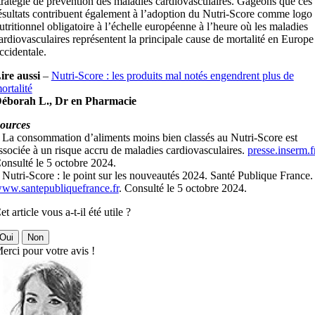
tratégie de prévention des maladies cardiovasculaires. Gageons que ces
ésultats contribuent également à l’adoption du Nutri-Score comme logo
utritionnel obligatoire à l’échelle européenne à l’heure où les maladies
ardiovasculaires représentent la principale cause de mortalité en Europe
ccidentale.
ire aussi
–
Nutri-Score : les produits mal notés engendrent plus de
ortalité
éborah L., Dr en Pharmacie
ources
 La consommation d’aliments moins bien classés au Nutri-Score est
ssociée à un risque accru de maladies cardiovasculaires.
presse.inserm.f
onsulté le 5 octobre 2024.
 Nutri-Score : le point sur les nouveautés 2024. Santé Publique France.
ww.santepubliquefrance.fr
. Consulté le 5 octobre 2024.
et article vous a-t-il été utile ?
Oui
Non
erci pour votre avis !