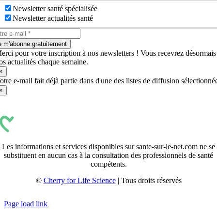
Newsletter santé spécialisée
Newsletter actualités santé
e m'abonne gratuitement
erci pour votre inscription à nos newsletters ! Vous recevrez désormais
os actualités chaque semaine.
×
otre e-mail fait déjà partie dans d'une des listes de diffusion sélectionné
×
Les informations et services disponibles sur sante-sur-le-net.com ne se
substituent en aucun cas à la consultation des professionnels de santé
compétents.
©
Cherry for Life Science
| Tous droits réservés
Créé avec
par
zakaru.studio
Page load link