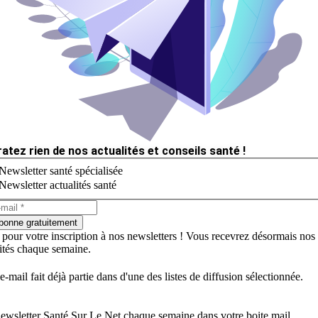
ratez rien de nos actualités et conseils santé !
Newsletter santé spécialisée
Newsletter actualités santé
bonne gratuitement
 pour votre inscription à nos newsletters ! Vous recevrez désormais nos
lités chaque semaine.
e-mail fait déjà partie dans d'une des listes de diffusion sélectionnée.
ewsletter Santé Sur Le Net chaque semaine dans votre boite mail.