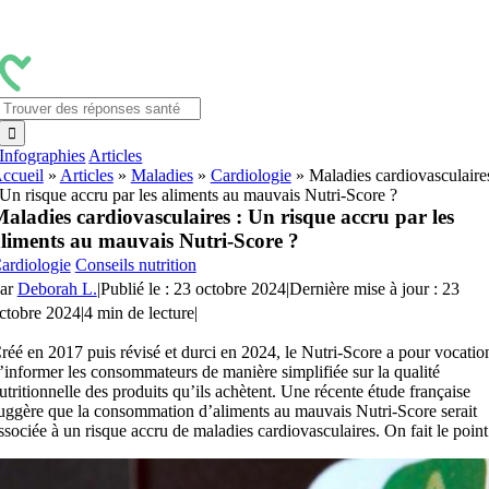
Passer
au
contenu
Rechercher:
Infographies
Articles
ccueil
»
Articles
»
Maladies
»
Cardiologie
»
Maladies cardiovasculaire
 Un risque accru par les aliments au mauvais Nutri-Score ?
aladies cardiovasculaires : Un risque accru par les
liments au mauvais Nutri-Score ?
ardiologie
Conseils nutrition
ar
Deborah L.
|
Publié le : 23 octobre 2024
|
Dernière mise à jour : 23
ctobre 2024
|
4 min de lecture
|
réé en 2017 puis révisé et durci en 2024, le Nutri-Score a pour vocatio
’informer les consommateurs de manière simplifiée sur la qualité
utritionnelle des produits qu’ils achètent. Une récente étude française
uggère que la consommation d’aliments au mauvais Nutri-Score serait
ssociée à un risque accru de maladies cardiovasculaires. On fait le point