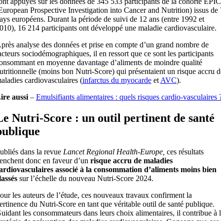
ont appuyés sur les données de 345 533 participants de la cohorte EPIC
European Prospective Investigation into Cancer and Nutrition) issus de 
ays européens. Durant la période de suivi de 12 ans (entre 1992 et
010), 16 214 participants ont développé une maladie cardiovasculaire.
près analyse des données et prise en compte d’un grand nombre de
acteurs sociodémographiques, il en ressort que ce sont les participants
onsommant en moyenne davantage d’aliments de moindre qualité
utritionnelle (moins bon Nutri-Score) qui présentaient un risque accru d
aladies cardiovasculaires (
infarctus du myocarde
et
AVC
).
ire aussi
–
Emulsifiants alimentaires : quels risques cardio-vasculaires 
Le Nutri-Score : un outil pertinent de santé
publique
ubliés dans la revue
Lancet Regional Health-Europe,
ces résultats
enchent donc en faveur d’un
risque accru de maladies
ardiovasculaires associé à la consommation d’aliments moins bien
lassés
sur l’échelle du nouveau Nutri-Score 2024.
our les auteurs de l’étude, ces nouveaux travaux confirment la
ertinence du Nutri-Score en tant que véritable outil de santé publique.
uidant les consommateurs dans leurs choix alimentaires, il contribue à 