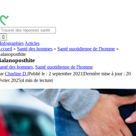
Passer
au
contenu
Rechercher:
Infographies
Articles
ccueil
»
Santé des hommes
»
Santé quotidienne de l'homme
»
alanoposthite
alanoposthite
anté des hommes
,
Santé quotidienne de l'homme
ar
Charline D.
|
Publié le : 2 septembre 2021
|
Dernière mise à jour : 20
évrier 2025
|
4 min de lecture
|