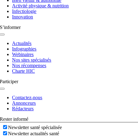
Bien vieillir & autonomie
Activité physique & nutrition
Infectiologie
Innovation
S’informer
Navigation
à
Actualités
bascule
Infographies
Webinaires
Nos sites spécialisés
Nos récompenses
Charte HIC
Participer
Navigation
à
Contactez-nous
bascule
Annonceurs
Rédacteurs
Rester informé
Newsletter santé spécialisée
Newsletter actualités santé