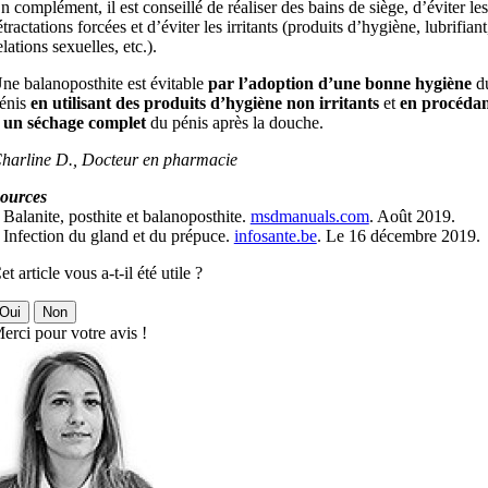
n complément, il est conseillé de réaliser des bains de siège, d’éviter les
étractations forcées et d’éviter les irritants (produits d’hygiène, lubrifiant
elations sexuelles, etc.).
ne balanoposthite est évitable
par l’adoption d’une bonne hygiène
d
énis
en utilisant des produits d’hygiène non irritants
et
en procéda
 un séchage complet
du pénis après la douche.
harline D., Docteur en pharmacie
ources
 Balanite, posthite et balanoposthite.
msdmanuals.com
. Août 2019.
 Infection du gland et du prépuce.
infosante.be
. Le 16 décembre 2019.
et article vous a-t-il été utile ?
Oui
Non
erci pour votre avis !