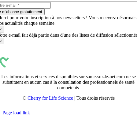
e m'abonne gratuitement
erci pour votre inscription à nos newsletters ! Vous recevrez désormais
os actualités chaque semaine.
×
otre e-mail fait déjà partie dans d'une des listes de diffusion sélectionné
×
Les informations et services disponibles sur sante-sur-le-net.com ne se
substituent en aucun cas à la consultation des professionnels de santé
compétents.
©
Cherry for Life Science
| Tous droits réservés
Créé avec
par
zakaru.studio
Page load link