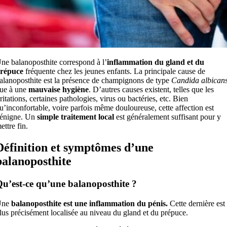
ne balanoposthite correspond à l’
inflammation du gland et du
répuce
fréquente chez les jeunes enfants. La principale cause de
alanoposthite est la présence de champignons de type
Candida albican
ue à une
mauvaise hygiène
. D’autres causes existent, telles que les
rritations, certaines pathologies, virus ou bactéries, etc. Bien
u’inconfortable, voire parfois même douloureuse, cette affection est
énigne. Un
simple traitement local
est généralement suffisant pour y
ettre fin.
Définition et symptômes d’une
balanoposthite
u’est-ce qu’une balanoposthite ?
Une
balanoposthite est une inflammation du pénis.
Cette dernière est
lus précisément localisée au niveau du gland et du prépuce.