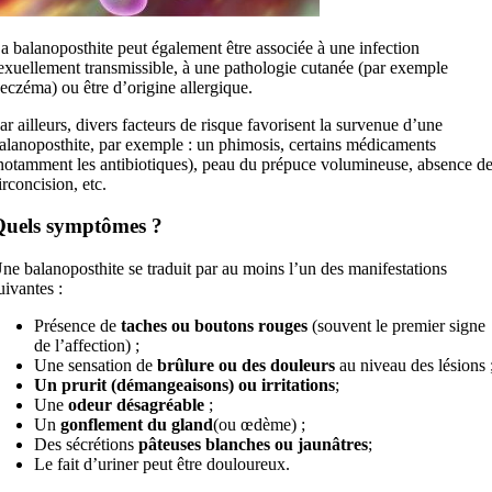
a balanoposthite peut également être associée à une infection
exuellement transmissible, à une pathologie cutanée (par exemple
’eczéma) ou être d’origine allergique.
ar ailleurs, divers facteurs de risque favorisent la survenue d’une
alanoposthite, par exemple : un phimosis, certains médicaments
notamment les antibiotiques), peau du prépuce volumineuse, absence d
irconcision, etc.
uels symptômes ?
ne balanoposthite se traduit par au moins l’un des manifestations
uivantes :
Présence de
taches ou boutons rouges
(souvent le premier signe
de l’affection) ;
Une sensation de
brûlure ou des douleurs
au niveau des lésions 
Un prurit (démangeaisons) ou irritations
;
Une
odeur désagréable
;
Un
gonflement du gland
(ou œdème) ;
Des sécrétions
pâteuses blanches ou jaunâtres
;
Le fait d’uriner peut être douloureux.