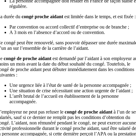
La personne accompagnée doit résider en France de façon stable e
régulière.
a durée du
congé proche aidant
est limitée dans le temps, et est fixée :
Par convention ou accord collectif d’entreprise ou de branche ;
A 3 mois en l’absence d’accord ou de convention.
e congé peut être renouvelé, sans pouvoir dépasser une durée maximal
’un an sur l’ensemble de la carrière de l’aidant.
Le
congé de proche aidant
est demandé par l’aidant à son employeur a
oins un mois avant la date du début souhaité du congé. Toutefois, le
ongé de proche aidant peut débuter immédiatement dans les conditions
uivantes :
Une urgence liée à l’état de santé de la personne accompagnée ;
Une situation de crise nécessitant une action urgente de l’aidant ;
L’arrêt brutal de l’accueil en établissement de la personne
accompagnée.
’employeur ne peut pas refuser le
congé de proche aidant
à l’un de se
alariés, sauf si ce dernier ne remplit pas les conditions d’obtention du
ongé. L’aidant, non rémunéré pendant le congé, ne peut exercer aucune
ctivité professionnelle durant le congé proche aidant, sauf être salarié d
a personne accompagnée, si cette dernière perçoit l’APA ou la prestatio